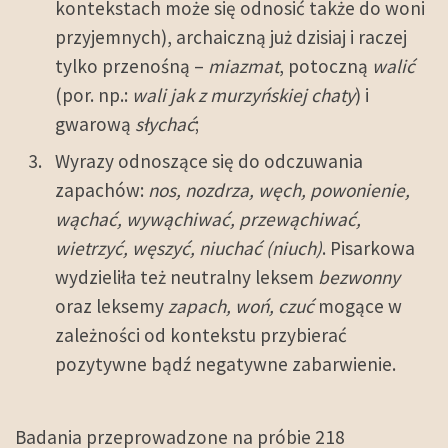
kontekstach może się odnosić także do woni
przyjemnych), archaiczną już dzisiaj i raczej
tylko przenośną –
miazmat
, potoczną
walić
(por. np.:
wali jak z murzyńskiej chaty
) i
gwarową
słychać
;
Wyrazy odnoszące się do odczuwania
zapachów:
nos, nozdrza, węch, powonienie,
wąchać, wywąchiwać, przewąchiwać,
wietrzyć, węszyć, niuchać (niuch)
. Pisarkowa
wydzieliła też neutralny leksem
bezwonny
oraz leksemy
zapach, woń, czuć
mogące w
zależności od kontekstu przybierać
pozytywne bądź negatywne zabarwienie.
Badania przeprowadzone na próbie 218