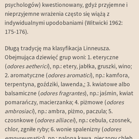
psychologów) kwestionowany, gdyż przyjemne i
nieprzyjemne wrażenia często się wiążą z
indywidualnymi upodobaniami (Witwicki 1962:
175-176).
Długą tradycję ma klasyfikacja Linneusza.
Obejmująca dziewięć grup woni: 1. eteryczne
(
odores aetherici
), np.: etery, jabłka, gruszki, wino;
2. aromatyczne (
odores aromatici
), np.: kamfora,
terpentyna, goździki, lawenda,; 3. kwiatowe albo
balsamiczne (
odores fragrantes
), np.: jaśmin, kwiat
pomarańczy, macierzanka; 4. piżmowe (
odores
ambrosiaci
), np.: ambra, piżmo, paczula; 5.
czosnkowe (
odores alliacei
), np.: cebula, czosnek,
chlor, zgniłe ryby; 6. wonie spalenizny (
odores
empyreumatici
), np.: palona kawa, pieczony chleb,