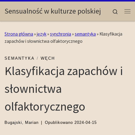
Skip to content
Sensualność w kulturze polskiej
Search
Me
Strona główna
»
język
»
synchronia
»
semantyka
»
Klasyfikacja
zapachów i słownictwa olfaktorycznego
SEMANTYKA
WĘCH
Klasyfikacja zapachów i
słownictwa
olfaktorycznego
Bugajski, Marian
|
Opublikowano
2024-04-15