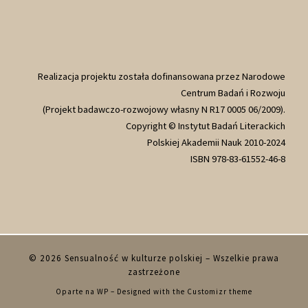
Realizacja projektu została dofinansowana przez Narodowe
Centrum Badań i Rozwoju
(Projekt badawczo-rozwojowy własny N R17 0005 06/2009).
Copyright © Instytut Badań Literackich
Polskiej Akademii Nauk 2010-2024
ISBN 978-83-61552-46-8
© 2026
Sensualność w kulturze polskiej
– Wszelkie prawa
zastrzeżone
Oparte na
WP
– Designed with the
Customizr theme