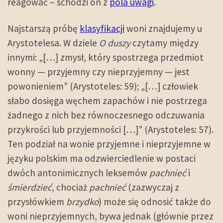
reagować – schodzi on z
pola uwagi
.
Najstarszą próbę
klasyfikacji
woni znajdujemy u
Arystotelesa. W dziele
O duszy
czytamy między
innymi: „[…] zmysł, który spostrzega przedmiot
wonny — przyjemny czy nieprzyjemny — jest
powonieniem” (Arystoteles: 59); „[…] człowiek
słabo dosięga węchem zapachów i nie postrzega
żadnego z nich bez równoczesnego odczuwania
przykrości lub przyjemności […]” (Arystoteles: 57).
Ten podział na wonie przyjemne i nieprzyjemne w
języku polskim ma odzwierciedlenie w postaci
dwóch antonimicznych leksemów
pachnieć
i
śmierdzieć
, chociaż
pachnieć
(zazwyczaj z
przysłówkiem
brzydko
) może się odnosić także do
woni nieprzyjemnych, bywa jednak (głównie przez