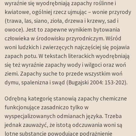
wyraźnie się wyodrębniają zapachy roślinne i
kwiatowe, ogólniej rzecz ujmując – wonie przyrody
(trawa, las, siano, zioła, drzewa i krzewy, sad i
owoce). Jest to zapewne wynikiem bytowania
człowieka w środowisku przyrodniczym. Wśród
woni ludzkich i zwierzęcych najczęściej się pojawia
zapach potu. W tekstach literackich wyodrębniają
się też wyraźnie zapachy wody i wilgoci oraz woń
ziemi. Zapachy suche to przede wszystkim woń
dymu, spalenizna i swąd (Bugajski 2004: 153-202).
Odrębną kategorię stanowią zapachy chemiczne
funkcjonujące zasadniczo tylko w
wyspecjalizowanych odmianach języka. Trzeba
jednak zauważyć, że istotą odczuwania woni są
lotne substancje powodujące podrażnienie