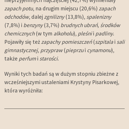
nieprzyjemnych najczęściej (42,7%) wymieniały
zapach potu
, na drugim miejscu (20,6%)
zapach
odchodów
, dalej
zgnilizny
(13,8%),
spalenizny
(7,8%) i
benzyny
(3,7%)
brudnych ubrań, środków
chemicznych
(w tym
alkoholu
),
pleśni
i
padliny
.
Pojawiły się też
zapachy pomieszczeń
(
szpitala
i
sali
gimnastycznej
,
przypraw
(
pieprzu
i
cynamonu
),
także
perfum
i
starości
.
Wyniki tych badań są w dużym stopniu zbieżne z
wcześniejszymi ustaleniami Krystyny Pisarkowej,
która wyróżniła: