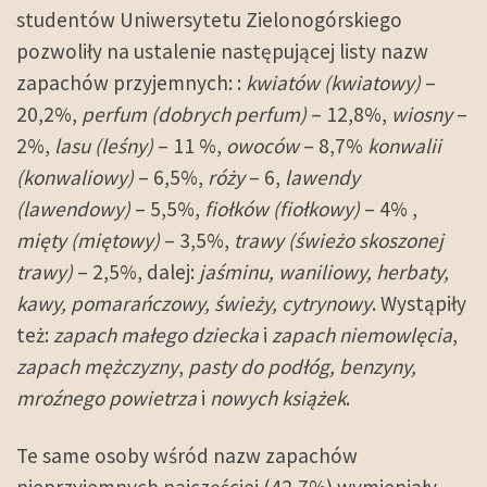
studentów Uniwersytetu Zielonogórskiego
pozwoliły na ustalenie następującej listy nazw
zapachów przyjemnych: :
kwiatów (kwiatowy)
–
20,2%,
perfum (dobrych perfum)
– 12,8%,
wiosny
–
2%,
lasu (leśny)
– 11 %,
owoców
– 8,7%
konwalii
(konwaliowy)
– 6,5%,
róży
– 6,
lawendy
(lawendowy)
– 5,5%,
fiołków (fiołkowy)
– 4% ,
mięty (miętowy)
– 3,5%,
trawy (świeżo skoszonej
trawy)
– 2,5%, dalej:
jaśminu, waniliowy, herbaty,
kawy, pomarańczowy, świeży, cytrynowy
. Wystąpiły
też:
zapach małego dziecka
i
zapach niemowlęcia
,
zapach mężczyzny
,
pasty do podłóg, benzyny,
mroźnego powietrza
i
nowych książek
.
Te same osoby wśród nazw zapachów