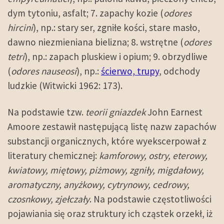
dym tytoniu, asfalt; 7. zapachy kozie (
odores
hircini
), np.: stary ser, zgniłe kości, stare masło,
dawno niezmieniana bielizna; 8. wstrętne (
odores
tetri
), np.: zapach pluskiew i opium; 9. obrzydliwe
(
odores nauseosi
), np.:
ścierwo, trupy
, odchody
ludzkie (Witwicki 1962: 173).
Na podstawie tzw.
teorii gniazdek
John Earnest
Amoore zestawił następującą listę nazw zapachów
substancji organicznych, które wyekscerpował z
literatury chemicznej:
kamforowy, ostry, eterowy,
kwiatowy, miętowy, piżmowy, zgniły, migdałowy,
aromatyczny, anyżkowy, cytrynowy, cedrowy,
czosnkowy, zjełczały
. Na podstawie częstotliwości
pojawiania się oraz struktury ich cząstek orzekł, iż