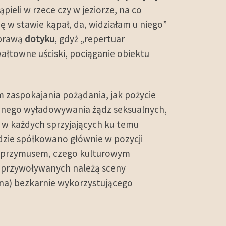
pieli w rzece czy w jeziorze, na co
ę w stawie kąpał, da, widziałam u niego”
sprawą
dotyku
, gdyż „repertuar
towne uściski, pociąganie obiektu
 zaspokajania pożądania, jak pożycie
wnego wyładowywania żądz seksualnych,
w każdych sprzyjających ku temu
gdzie spółkowano głównie w pozycji
pod przymusem, czego kulturowym
o przywoływanych należą sceny
ana) bezkarnie wykorzystującego