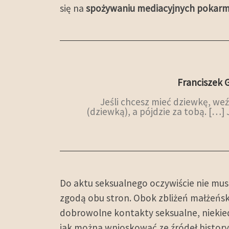
się na
spożywaniu mediacyjnych pokar
Franciszek G
Jeśli chcesz mieć dziewkę, weźm
(dziewką), a pójdzie za tobą. […] 
Do aktu seksualnego oczywiście nie mus
zgodą obu stron. Obok zbliżeń małżeńs
dobrowolne kontakty seksualne, niekie
jak można wnioskować ze źródeł history