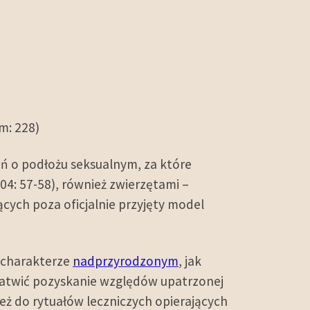
m: 228)
 o podłożu seksualnym, za które
04: 57-58), również zwierzętami –
jących poza oficjalnie przyjęty model
o charakterze
nadprzyrodzonym
, jak
łatwić pozyskanie względów upatrzonej
też do rytuałów leczniczych opierających