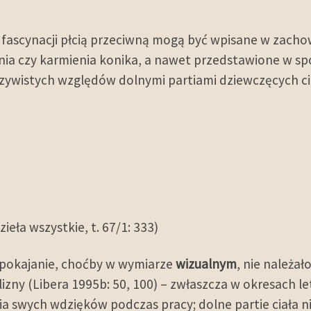
fascynacji płcią przeciwną mogą być wpisane w zachow
nia czy karmienia konika, a nawet przedstawione w sp
zywistych względów dolnymi partiami dziewczęcych ci
ieła wszystkie, t. 67/1: 333)
aspokajanie, choćby w wymiarze
wizualnym
, nie należał
izny (Libera 1995b: 50, 100) – zwłaszcza w okresach le
a swych wdzięków podczas pracy; dolne partie ciała ni