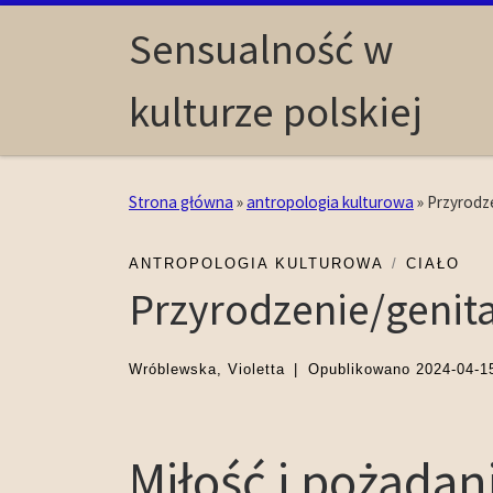
Skip to content
Sensualność w
kulturze polskiej
Strona główna
»
antropologia kulturowa
»
Przyrodze
ANTROPOLOGIA KULTUROWA
CIAŁO
Przyrodzenie/genita
Wróblewska, Violetta
|
Opublikowano
2024-04-1
Miłość i pożądan