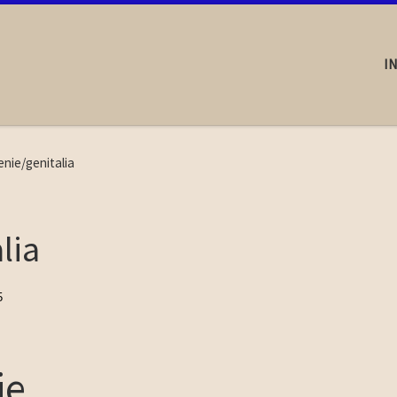
I
nie/genitalia
lia
5
ie