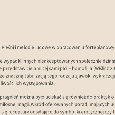
/1, Pieśni i melodie ludowe w opracowaniu fortepianowy
 wypadki innych nieakceptowanych społecznie działań
rzedstawicielami tej sami płci – homofilia (Wiślicz 20
ku ze znaczną tabuizacją tego rodzaju zjawisk, wykracza
tliwości ich występowania.
pragnień można było uciekać się również do praktyk 
 miłosnej magii. Wśród oferowanych porad, mających u
 się receptury odsyłające do symboliki erotycznej czy 