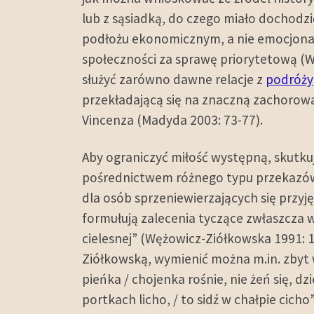
lub z sąsiadką, do czego miało dochodzi
podłożu ekonomicznym, a nie emocjonal
społeczności za sprawę priorytetową (W
służyć zarówno dawne relacje z
podróży
przekładającą się na znaczną zachorowal
Vincenza (Madyda 2003: 73-77).
Aby ograniczyć miłość występną, skutku
pośrednictwem różnego typu przekazów
dla osób sprzeniewierzających się przyj
formułują zalecenia tyczące zwłaszcza 
cielesnej” (Wężowicz-Ziółkowska 1991:
Ziółkowską, wymienić można m.in. zbyt
pieńka / chojenka rośnie, nie żeń się, 
portkach licho, / to sidź w chałpie cic