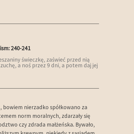
pism: 240-241
mieszaniny świeczkę, zaświeć przed nią
zuchę, a noś przez 9 dni, a potem daj jej
ch, bowiem nierzadko spółkowano za
stemem norm moralnych, zdarzały się
odztwo czy zdrada małżeńska. Bywało,
jbliższym krewnym, niekiedy z sąsiadem