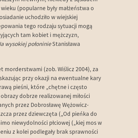
ji wieku (popularne były małżeństwa o
iadanie uchodziło w wiejskiej
ępowania tego rodzaju sytuacji mogą
żyjących tam kobiet i mężczyzn,
a wysokiej połoninie
Stanisława
t morderstwami (zob. Wiślicz 2004), za
azując przy okazji na ewentualne kary
awą pieśni, które „chętne i często
obrazy dobrze realizowanej miłości
wanych przez Dobrosławę Wężowicz-
zcza przez dziewczęta („Od pieńka do
mimo niewydolności płciowej („kiej mos w
zeniu z kolei podlegały brak sprawności