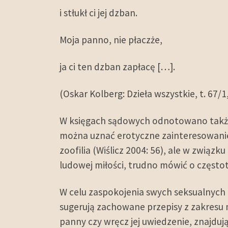
i stłukł ci jej dzban.
Moja panno, nie płaczże,
ja ci ten dzban zapłacę […].
(Oskar Kolberg: Dzieła wszystkie, t. 67
W księgach sądowych odnotowano także
można uznać erotyczne zainteresowanie p
zoofilia (Wiślicz 2004: 56), ale w związ
ludowej miłości, trudno mówić o często
W celu zaspokojenia swych seksualnych 
sugerują zachowane przepisy z zakresu
panny czy wręcz jej uwiedzenie, znajdują