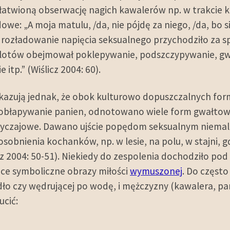
ułatwioną obserwację nagich kawalerów np. w trakcie ką
we: „A moja matulu, /da, nie pójdę za niego, /da, bo si
e rozładowanie napięcia seksualnego przychodziło za 
otów obejmował poklepywanie, podszczypywanie, gwał
itp.” (Wiślicz 2004: 60).
kazują jednak, że obok kulturowo dopuszczalnych form
 i obłapywanie panien, odnotowano wiele form gwałto
yczajowe. Dawano ujście popędom seksualnym niemal 
sobnienia kochanków, np. w lesie, na polu, w stajni, 
ślicz 2004: 50-51). Niekiedy do zespolenia dochodziło 
ce symboliczne obrazy miłości
wymuszonej
. Do częst
ło czy wędrującej po wodę, i mężczyzny (kawalera, p
ucić: