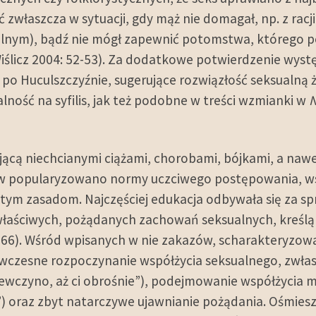
ć zwłaszcza w sytuacji, gdy mąż nie domagał, np. z rac
nym), bądź nie mógł zapewnić potomstwa, którego pos
iślicz 2004: 52-53). Za dodatkowe potwierdzenie wyst
po Huculszczyźnie, sugerujące rozwiązłość seksualną 
ność na syfilis, jak też podobne w treści wzmianki w
N
jącą niechcianymi ciążami, chorobami, bójkami, a nawe
 popularyzowano normy uczciwego postępowania, wsk
ętym zasadom. Najczęściej edukacja odbywała się za spr
właściwych, pożądanych zachowań seksualnych, kreślą 
 166). Wśród wpisanych w nie zakazów, scharakteryzo
 wczesne rozpoczynanie współżycia seksualnego, zwłas
dziewczyno, aż ci obrośnie”), podejmowanie współżycia 
ho”) oraz zbyt natarczywe ujawnianie pożądania. Ośmies