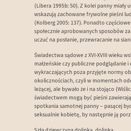
(Libera 1995b: 50). Z kolei panny miały 
wskazują zachowane frywolne pieśni ludo
(Kolberg 2005: 137). Ponadto częściow
społecznie aprobowanych sposobów zal
uczuć na posłanie, przewracanie na sianie 
Świadectwa sądowe z XVI-XVIII wieku ws
małżeńskie czy publiczne podglądanie
wykraczających poza przyjęte normy ob
okolicznościach, czyli w momentach odo
leżącej, ale bywało że i na stojąco (Wi
świadectwem mogą być pieśni zawierają
spotkania samotnej panny – pasącej byd
seksualnie kobietę, by następnie ją porz
Szła dziewczyna dolinką, dolinką,