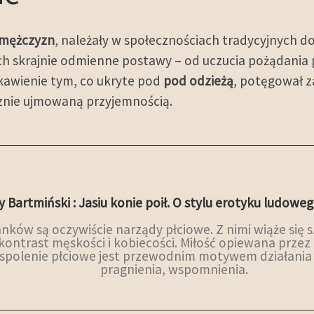
mężczyzn
, należały w społecznościach tradycyjnych do
h skrajnie odmienne postawy – od uczucia pożądania p
ekawienie tym, co ukryte pod
pod
odzieżą
, potęgował z
cznie ujmowaną przyjemnością.
y Bartmiński : Jasiu konie poił. O stylu erotyku ludoweg
anków są oczywiście narządy płciowe. Z nimi wiąże się
ontrast męskości i kobiecości. Miłość opiewana przez 
espolenie płciowe jest przewodnim motywem działania 
pragnienia, wspomnienia.