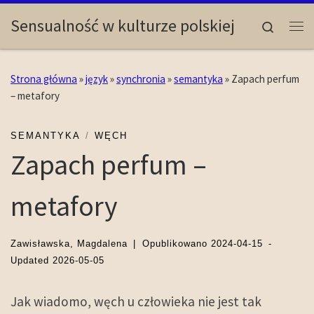
Skip to content
Sensualność w kulturze polskiej
Search
Me
Strona główna
»
język
»
synchronia
»
semantyka
»
Zapach perfum
– metafory
SEMANTYKA
WĘCH
Zapach perfum –
metafory
Zawisławska, Magdalena
|
Opublikowano
2024-04-15
-
Updated
2026-05-05
Jak wiadomo, węch u człowieka nie jest tak