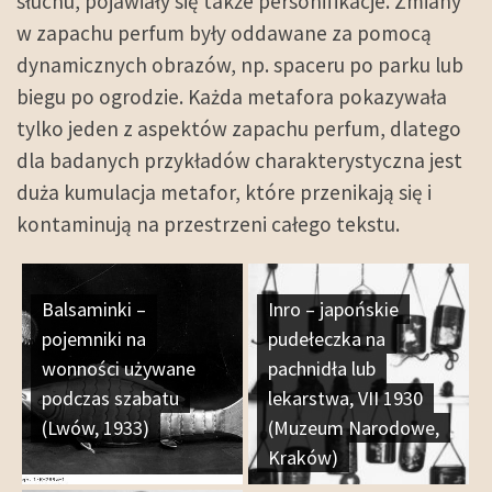
słuchu, pojawiały się także personifikacje. Zmiany
w zapachu perfum były oddawane za pomocą
dynamicznych obrazów, np. spaceru po parku lub
biegu po ogrodzie. Każda metafora pokazywała
tylko jeden z aspektów zapachu perfum, dlatego
dla badanych przykładów charakterystyczna jest
duża kumulacja metafor, które przenikają się i
kontaminują na przestrzeni całego tekstu.
Balsaminki –
Inro – japońskie
pojemniki na
pudełeczka na
wonności używane
pachnidła lub
podczas szabatu
lekarstwa, VII 1930
(Lwów, 1933)
(Muzeum Narodowe,
Kraków)