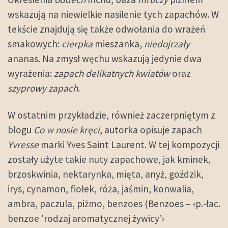
wskazują na niewielkie nasilenie tych zapachów. W
tekście znajdują się także odwołania do wrażeń
smakowych:
cierpka
mieszanka,
niedojrzały
ananas. Na zmysł węchu wskazują jedynie dwa
wyrażenia:
zapach delikatnych kwiatów
oraz
szyprowy zapach
.
W ostatnim przykładzie, również zaczerpniętym z
blogu
Co w nosie kręci
, autorka opisuje zapach
Yvresse
marki Yves Saint Laurent. W tej kompozycji
zostały użyte takie nuty zapachowe, jak kminek,
brzoskwinia, nektarynka, mięta, anyż, goździk,
irys, cynamon, fiołek, róża, jaśmin, konwalia,
ambra, paczula, piżmo, benzoes (Benzoes – ‹p.-łac.
benzoe 'rodzaj aromatycznej żywicy’›