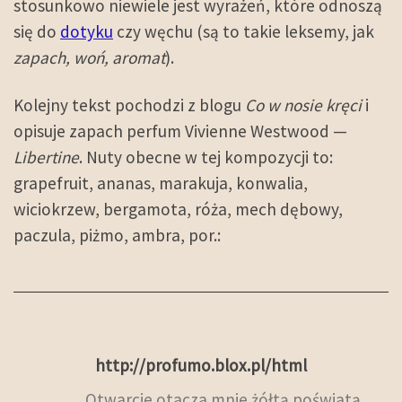
stosunkowo niewiele jest wyrażeń, które odnoszą
się do
dotyku
czy węchu (są to takie leksemy, jak
zapach, woń, aromat
).
Kolejny tekst pochodzi z blogu
Co w nosie kręci
i
opisuje zapach perfum Vivienne Westwood —
Libertine
. Nuty obecne w tej kompozycji to:
grapefruit, ananas, marakuja, konwalia,
wiciokrzew, bergamota, róża, mech dębowy,
paczula, piżmo, ambra, por.:
http://profumo.blox.pl/html
Otwarcie otacza mnie żółtą poświatą