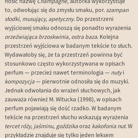
nosić nazwę
Champagne
, autorka wykorzystuje
to, odwołując się do zmysłu smaku, por.
szampan
słodki, musujący, apetyczny
. Do przestrzeni
wyjściowej smaku odnoszą się ponadto wyrażenia
orzeźwiająca brzoskwinia
,
ostra baza
. Kolejna
przestrzeń wyjściowa w badanym tekście to słuch.
Wydawałoby się, że ta przestrzeń powinna być
stosunkowo często wykorzystywana w opisach
perfum — przecież nawet terminologia —
nuty
i
kompozycja
— pierwotnie odnosiła się do muzyki.
Jednak odwołania do wrażeń słuchowych, jak
zauważa również M. Witucka (1998), w opisach
perfum pojawiają się dość rzadko. W badanym
tekście na przestrzeń słuchu wskazują wyrażenia
tercet róży, jaśminu, goździka
oraz
kakofonia nut
. W
przykładzie znajduje się tylko jeden leksem