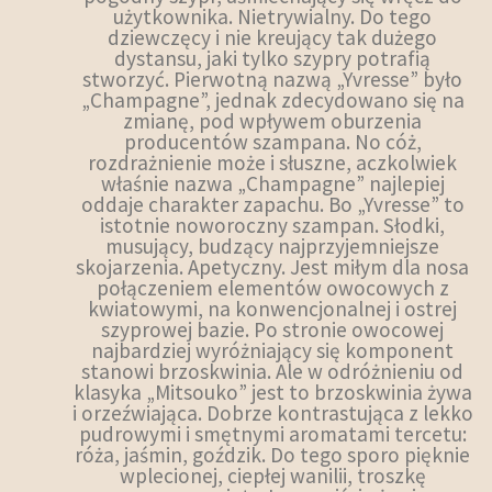
użytkownika. Nietrywialny. Do tego
dziewczęcy i nie kreujący tak dużego
dystansu, jaki tylko szypry potrafią
stworzyć. Pierwotną nazwą „Yvresse” było
„Champagne”, jednak zdecydowano się na
zmianę, pod wpływem oburzenia
producentów szampana. No cóż,
rozdrażnienie może i słuszne, aczkolwiek
właśnie nazwa „Champagne” najlepiej
oddaje charakter zapachu. Bo „Yvresse” to
istotnie noworoczny szampan. Słodki,
musujący, budzący najprzyjemniejsze
skojarzenia. Apetyczny. Jest miłym dla nosa
połączeniem elementów owocowych z
kwiatowymi, na konwencjonalnej i ostrej
szyprowej bazie. Po stronie owocowej
najbardziej wyróżniający się komponent
stanowi brzoskwinia. Ale w odróżnieniu od
klasyka „Mitsouko” jest to brzoskwinia żywa
i orzeźwiająca. Dobrze kontrastująca z lekko
pudrowymi i smętnymi aromatami tercetu:
róża, jaśmin, goździk. Do tego sporo pięknie
wplecionej, ciepłej wanilii, troszkę