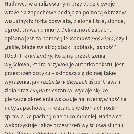
Nadawca w analizowanym przykładzie swoje
wrażenia zapachowe oddaje za pomocą obrazów
wizualnych: żółta poświata, zielone liście, słońce,
ogród, trawa i chmury. Delikatność zapachu
opisana jest za pomocą leksemów:
poświata
, czyli
„nikłe, blade światło; blask, poblask, jasność”
(USJP) i
cień ambry
. Kolejną przestrzenią
wyjściowa, która przywołuje autorka tekstu, jest
przestrzeń dotyku – odnoszą się do niej takie
wyrażenia, jak
roztarte w dłoniach
liście, trawa i
zioła oraz
ciepła
mieszanka. Wydaje się, że
pierwsze określenie wskazuje na intensywność tej
nuty zapachowej – roztarcie w dłoniach roślin
sprawia, że pachną one dużo mocniej. Nadawca
wykorzystuje także przestrzeń wyjściową słuchu.
Określenia
oddech
mchu, baza
mruczy
piżmem