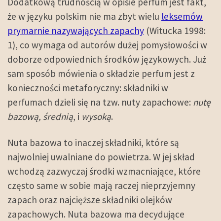
Dodatkową trudnością w opisie perfum jest fakt,
że w języku polskim nie ma zbyt wielu
leksemów
prymarnie nazywających zapachy
(Witucka 1998:
1), co wymaga od autorów dużej pomysłowości w
doborze odpowiednich środków językowych. Już
sam sposób mówienia o składzie perfum jest z
konieczności metaforyczny: składniki w
perfumach dzieli się na tzw. nuty zapachowe:
nutę
bazową, średnią
, i
wysoką
.
Nuta bazowa to inaczej składniki, które są
najwolniej uwalniane do powietrza. W jej skład
wchodzą zazwyczaj środki wzmacniające, które
często same w sobie mają raczej nieprzyjemny
zapach oraz najcięższe składniki olejków
zapachowych. Nuta bazowa ma decydujące