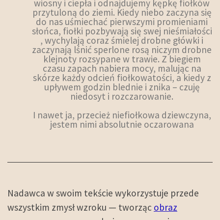
wiosny i ciepła i odnajdujemy kępkę fiołków
przytuloną do ziemi. Kiedy niebo zaczyna się
do nas uśmiechać pierwszymi promieniami
słońca, fiołki pozbywają się swej nieśmiałości
, wychylają coraz śmielej drobne główki i
zaczynają lśnić sperlone rosą niczym drobne
klejnoty rozsypane w trawie. Z biegiem
czasu zapach nabiera mocy, malując na
skórze każdy odcień fiołkowatości, a kiedy z
upływem godzin blednie i znika – czuję
niedosyt i rozczarowanie.
I nawet ja, przecież niefiołkowa dziewczyna,
jestem nimi absolutnie oczarowana
Nadawca w swoim tekście wykorzystuje przede
wszystkim zmysł wzroku — tworząc
obraz