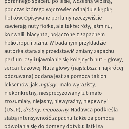
porannego spaceru po lesie, wczesną wiosną,
podczas którego wędrowiec odnajduje kępkę
fiołków. Opisywane perfumy rzeczywiście
zawierają nuty fiołka, ale także: róży, jaśminu,
konwalii, hiacynta, połączone z zapachem
heliotropu i piżma. W badanym przykładzie
autorka stara się przedstawić zmiany zapachu
perfum, czyli ujawnianie się kolejnych nut – głowy,
serca i bazowej. Nuta głowy (najsłabsza i najkrócej
odczuwana) oddana jest za pomocą takich
leksemów, jak
mglisty
„mało wyrazisty,
niekonkretny, niesprecyzowany lub mało
zrozumiały, niejasny, niewyraźny, niepewny”
(USJP),
drobny
,
niepozorny
. Nadawca podkreśla
słabą intensywność zapachu także za pomocą
odwołania się do domeny dotyku: listki są