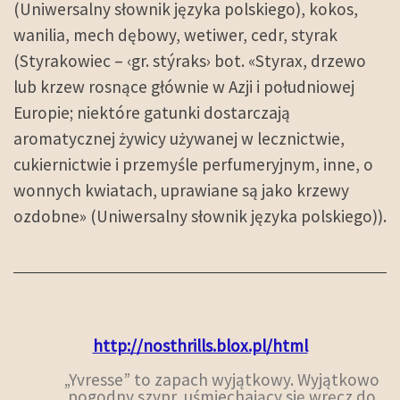
(Uniwersalny słownik języka polskiego), kokos,
wanilia, mech dębowy, wetiwer, cedr, styrak
(Styrakowiec – ‹gr. stýraks› bot. «Styrax, drzewo
lub krzew rosnące głównie w Azji i południowej
Europie; niektóre gatunki dostarczają
aromatycznej żywicy używanej w lecznictwie,
cukiernictwie i przemyśle perfumeryjnym, inne, o
wonnych kwiatach, uprawiane są jako krzewy
ozdobne» (Uniwersalny słownik języka polskiego)).
http://nosthrills.blox.pl/html
„Yvresse” to zapach wyjątkowy. Wyjątkowo
pogodny szypr, uśmiechający się wręcz do