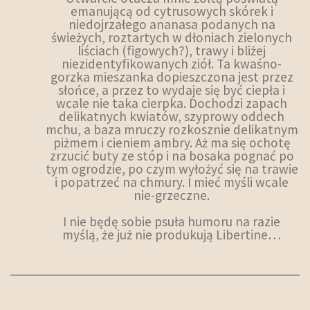
emanującą od cytrusowych skórek i
niedojrzałego ananasa podanych na
świeżych, roztartych w dłoniach zielonych
liściach (figowych?), trawy i bliżej
niezidentyfikowanych ziół. Ta kwaśno-
gorzka mieszanka dopieszczona jest przez
słońce, a przez to wydaje się być ciepła i
wcale nie taka cierpka. Dochodzi zapach
delikatnych kwiatów, szyprowy oddech
mchu, a baza mruczy rozkosznie delikatnym
piżmem i cieniem ambry. Aż ma się ochotę
zrzucić buty ze stóp i na bosaka pognać po
tym ogrodzie, po czym wyłożyć się na trawie
i popatrzeć na chmury. I mieć myśli wcale
nie-grzeczne.
I nie będę sobie psuła humoru na razie
myślą, że już nie produkują Libertine…