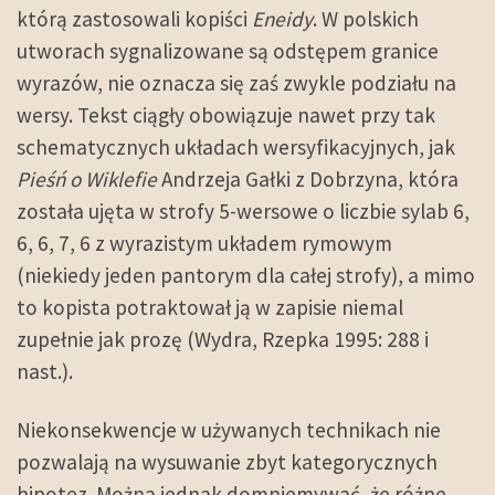
którą zastosowali kopiści
Eneidy
. W polskich
utworach sygnalizowane są odstępem granice
wyrazów, nie oznacza się zaś zwykle podziału na
wersy. Tekst ciągły obowiązuje nawet przy tak
schematycznych układach wersyfikacyjnych, jak
Pieśń o Wiklefie
Andrzeja Gałki z Dobrzyna, która
została ujęta w strofy 5-wersowe o liczbie sylab 6,
6, 6, 7, 6 z wyrazistym układem rymowym
(niekiedy jeden pantorym dla całej strofy), a mimo
to kopista potraktował ją w zapisie niemal
zupełnie jak prozę (Wydra, Rzepka 1995: 288 i
nast.).
Niekonsekwencje w używanych technikach nie
pozwalają na wysuwanie zbyt kategorycznych
hipotez. Można jednak domniemywać, że różne