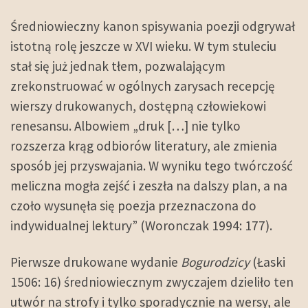
Średniowieczny kanon spisywania poezji odgrywał
istotną rolę jeszcze w XVI wieku. W tym stuleciu
stał się już jednak tłem, pozwalającym
zrekonstruować w ogólnych zarysach recepcję
wierszy drukowanych, dostępną człowiekowi
renesansu. Albowiem „druk […] nie tylko
rozszerza krąg odbiorów literatury, ale zmienia
sposób jej przyswajania. W wyniku tego twórczość
meliczna mogła zejść i zeszła na dalszy plan, a na
czoło wysunęła się poezja przeznaczona do
indywidualnej lektury” (Woronczak 1994: 177).
Pierwsze drukowane wydanie
Bogurodzicy
(Łaski
1506: 16) średniowiecznym zwyczajem dzieliło ten
utwór na strofy i tylko sporadycznie na wersy, ale