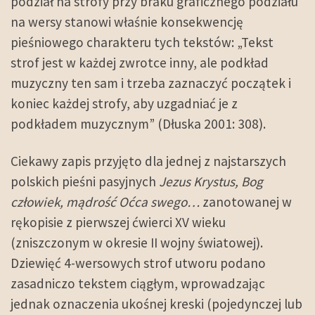
podział na strofy przy braku graficznego podziału
na wersy stanowi właśnie konsekwencję
pieśniowego charakteru tych tekstów: „Tekst
strof jest w każdej zwrotce inny, ale podkład
muzyczny ten sam i trzeba zaznaczyć początek i
koniec każdej strofy, aby uzgadniać je z
podkładem muzycznym” (Dłuska 2001: 308).
Ciekawy zapis przyjęto dla jednej z najstarszych
polskich pieśni pasyjnych
Jezus Krystus, Bog
człowiek, mądrość Oćca swego…
zanotowanej w
rękopisie z pierwszej ćwierci XV wieku
(zniszczonym w okresie II wojny światowej).
Dziewięć 4-wersowych strof utworu podano
zasadniczo tekstem ciągłym, wprowadzając
jednak oznaczenia ukośnej kreski (pojedynczej lub