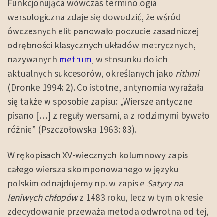
Funkcjonująca wówczas terminologia
wersologiczna zdaje się dowodzić, że wśród
ówczesnych elit panowało poczucie zasadniczej
odrębności klasycznych układów metrycznych,
nazywanych
metrum
, w stosunku do ich
aktualnych sukcesorów, określanych jako
rithmi
(Dronke 1994: 2). Co istotne, antynomia wyrażała
się także w sposobie zapisu: „Wiersze antyczne
pisano […] z reguły wersami, a z rodzimymi bywało
różnie” (Pszczołowska 1963: 83).
W rękopisach XV-wiecznych kolumnowy zapis
całego wiersza skomponowanego w języku
polskim odnajdujemy np. w zapisie
Satyry na
leniwych chłopów
z 1483 roku, lecz w tym okresie
zdecydowanie przeważa metoda odwrotna od tej,