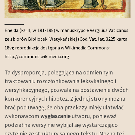
Eneida (ks. II, w. 191-198) w manuskrypcie Vergilius Vaticanus
ze zbiorów Biblioteki Watykańskiej (Cod. Vat. lat. 3225 karta
18v); reprodukcja dostępna w Wikimedia Commons:
http://commons.wikimedia.org
Ta dysproporcja, polegająca na odmiennym
traktowaniu rozczłonkowania leksykalnego i
wersyfikacyjnego, pozwala na postawienie dwóch
konkurencyjnych hipotez. Z jednej strony można
brać pod uwagę, że oba przekazy miały ułatwiać
wykonawcom
wygłaszanie
utworu, ponieważ
podział na wersy nie wybijał się wystarczająco
czytelnie ze struktury samego tekstu. Można też