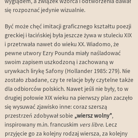
wyglądem, a związek wzorca i odtworzenia dawał
się rozpoznać jedynie wizualnie.
Być może chęć imitacji graficznego kształtu poezji
greckiej i łacińskiej była jeszcze żywa w stuleciu XIX
i przetrwała nawet do wieku XX. Wiadomo, że
pewne utwory Ezry Pounda miały naśladować
swoim zapisem uszkodzoną i zachowaną w
urywkach lirykę Safony (Hollander 1985: 279). Nie
zostało zbadane, czy te relacje były czytelne także
dla odbiorców polskich. Nawet jeśli nie były, to w
drugiej połowie XIX wieku na pierwszy plan zaczęło
się wysuwać zjawisko inne: coraz szerszą
przestrzeń zdobywał sobie
„wiersz wolny”
,
inspirowany m.in. francuskim
vers libre
. Lecz
przyjęcie go za kolejny rodzaj wiersza, za kolejny