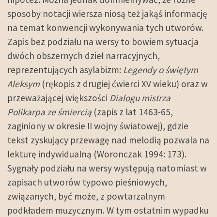
sposoby notacji wiersza niosą też jakąś informację
na temat konwencji wykonywania tych utworów.
Zapis bez podziału na wersy to bowiem sytuacja
dwóch obszernych dzieł narracyjnych,
reprezentujących asylabizm:
Legendy o świętym
Aleksym
(rękopis z drugiej ćwierci XV wieku) oraz w
przeważającej większości
Dialogu mistrza
Polikarpa ze śmiercią
(zapis z lat 1463-65,
zaginiony w okresie II wojny światowej), gdzie
tekst zyskujący przewagę nad melodią pozwala na
lekturę indywidualną (Woronczak 1994: 173).
Sygnały podziału na wersy występują natomiast w
zapisach utworów typowo pieśniowych,
związanych, być może, z powtarzalnym
podkładem muzycznym. W tym ostatnim wypadku