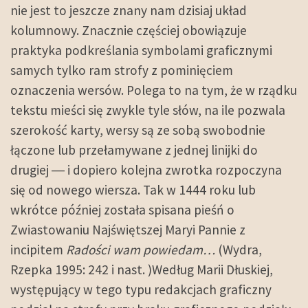
nie jest to jeszcze znany nam dzisiaj układ
kolumnowy. Znacznie częściej obowiązuje
praktyka podkreślania symbolami graficznymi
samych tylko ram strofy z pominięciem
oznaczenia wersów. Polega to na tym, że w rządku
tekstu mieści się zwykle tyle słów, na ile pozwala
szerokość karty, wersy są ze sobą swobodnie
łączone lub przełamywane z jednej linijki do
drugiej ― i dopiero kolejna zwrotka rozpoczyna
się od nowego wiersza. Tak w 1444 roku lub
wkrótce później została spisana pieśń o
Zwiastowaniu Najświętszej Maryi Pannie z
incipitem
Radości wam powiedam…
(Wydra,
Rzepka 1995: 242 i nast. )Według Marii Dłuskiej,
występujący w tego typu redakcjach graficzny