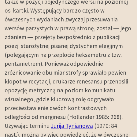
także w pozycji pojedynczego wersu na poziomej
osi kartki. Występujący bardzo często w
ówczesnych wydaniach zwyczaj przesuwania
wersów parzystych w prawą stronę, został ― jego
zdaniem ― przejęty bezpośrednio z publikacji
poezji starożytnej pisanej dystychem elegijnym
(polegającym na przeplocie heksametru z tzw.
pentametrem). Ponieważ odpowiednie
zróżnicowanie obu miar strofy sprawiało pewien
kłopot w recytacji, drukarze renesansu przenosili
opozycję metryczną na poziom komunikatu
wizualnego, gdzie kluczową rolę odgrywało
przeciwstawienie dwóch kontrastowych
odległości od marginesu (Hollander 1985: 268).
Używając terminu
Jurija Tynianowa
(1970: 84 i
nast.), można by więc powiedzieć, że w ówczesnej