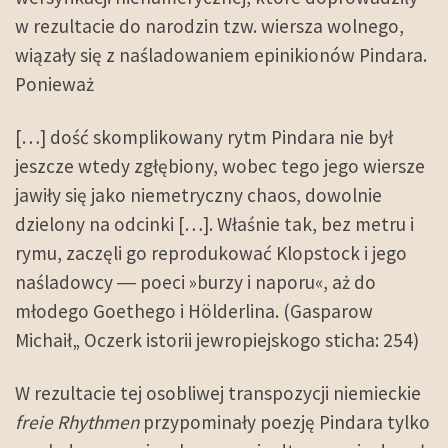
w rezultacie do narodzin tzw. wiersza wolnego,
wiązały się z naśladowaniem epinikionów Pindara.
Ponieważ
[…] dość skomplikowany rytm Pindara nie był
jeszcze wtedy zgłębiony, wobec tego jego wiersze
jawiły się jako niemetryczny chaos, dowolnie
dzielony na odcinki […]. Właśnie tak, bez metru i
rymu, zaczęli go reprodukować Klopstock i jego
naśladowcy ― poeci »burzy i naporu«, aż do
młodego Goethego i Hölderlina. (Gasparow
Michaił„ Oczerk istorii jewropiejskogo sticha: 254)
W rezultacie tej osobliwej transpozycji niemieckie
freie Rhythmen
przypominały poezję Pindara tylko