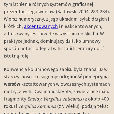
tym istnienie różnych systemów graficznej
prezentacji jego wersów (Sadowski 2004: 283-284).
Wiersz numeryczny, z jego układami sylab długich i
krótkich,
akcentowanych
i nieakcentowanych,
adresowany jest przede wszystkim do
słuchu
. W
praktyce jednak, dominujący dziś, kolumnowy
sposób notacji odegrał w historii literatury dość
istotną rolę.
Konwencja kolumnowego zapisu była znana już w
starożytności, co sugeruje
odrębność percepcyjną
wersów
kształtowanych w ówczesnych systemach
metrycznych. Dwa manuskrypty, zawierające m.in.
fragmenty
Eneidy
:
Vergilius Vaticanus
(z około 400
roku) i
Vergilius Romanus
(z V wieku), podają tekst
poematu nie zaznaczając przerw między