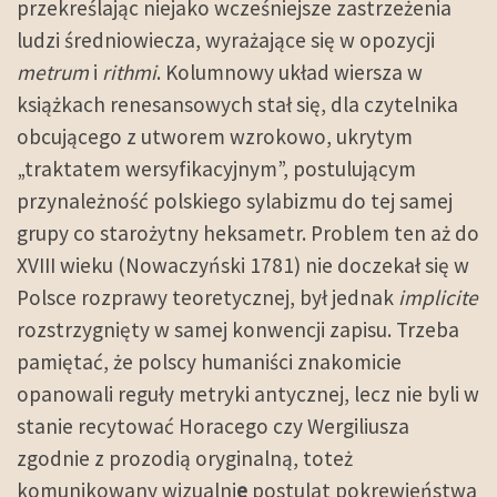
przekreślając niejako wcześniejsze zastrzeżenia
ludzi średniowiecza, wyrażające się w opozycji
metrum
i
rithmi
. Kolumnowy układ wiersza w
książkach renesansowych stał się, dla czytelnika
obcującego z utworem wzrokowo, ukrytym
„traktatem wersyfikacyjnym”, postulującym
przynależność polskiego sylabizmu do tej samej
grupy co starożytny heksametr. Problem ten aż do
XVIII wieku (Nowaczyński 1781) nie doczekał się w
Polsce rozprawy teoretycznej, był jednak
implicite
rozstrzygnięty w samej konwencji zapisu. Trzeba
pamiętać, że polscy humaniści znakomicie
opanowali reguły metryki antycznej, lecz nie byli w
stanie recytować Horacego czy Wergiliusza
zgodnie z prozodią oryginalną, toteż
komunikowany wizualni
e
postulat pokrewieństwa