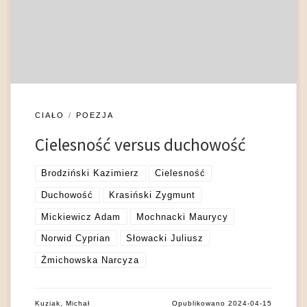
ale ukazująca – po zakończonym sporze starożytników i
nowożytników – wyższość nowożytności (Wellek 1955: 59)).
Opozycja ta zawiera w sobie pary przeciwnych zjawisk: m. in.
[…]
CIAŁO
POEZJA
Cielesność versus duchowość
Brodziński Kazimierz
Cielesność
Duchowość
Krasiński Zygmunt
Mickiewicz Adam
Mochnacki Maurycy
Norwid Cyprian
Słowacki Juliusz
Żmichowska Narcyza
Kuziak, Michał
Opublikowano
2024-04-15