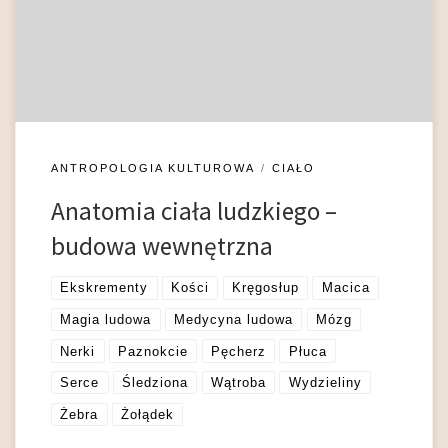
132)) i stanowiło pierwszy model opisu rzeczywistości jako
„nośnik” opozycji przód – tył, prawe – lewe, góra – dół (
(Paluch 1995: 157-163)). Ludowa wiedza na […]
ANTROPOLOGIA KULTUROWA
CIAŁO
Anatomia ciała ludzkiego –
budowa wewnętrzna
Ekskrementy
Kości
Kręgosłup
Macica
Magia ludowa
Medycyna ludowa
Mózg
Nerki
Paznokcie
Pęcherz
Płuca
Serce
Śledziona
Wątroba
Wydzieliny
Żebra
Żołądek