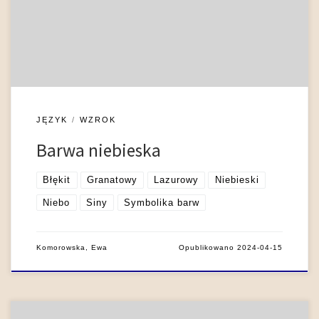
uważaną za niepodstawową, reprezentowaną przez leksemy
błękit i błękitny. O barwie niebieskiej pisali m.in. Mirosława
Ampel-Rudolf ( […]
JĘZYK
WZROK
Barwa niebieska
Błękit
Granatowy
Lazurowy
Niebieski
Niebo
Siny
Symbolika barw
Komorowska, Ewa
Opublikowano
2024-04-15