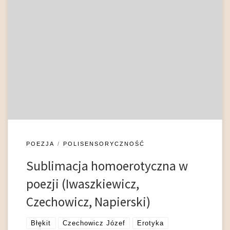
Pojęcie sublimacji w znaczeniu psychologicznym
zaproponował Zygmunt Freud, rozwijali je jego córka Anna
oraz w polemicznym, nawiązującym do alchemii ujęciu, Carl
Gustav Jung. Sublimacja definiowana jest jako przekształcenie
egoistycznego impulsu, który może być odbierany jako
naruszający społeczną konwencję lub tabu, w formę
społecznie akceptowalną, najczęściej poprzez „podniesienie”
czy „uwznioślenie” tego, […]
POEZJA
POLISENSORYCZNOŚĆ
Sublimacja homoerotyczna w
poezji (Iwaszkiewicz,
Czechowicz, Napierski)
Błękit
Czechowicz Józef
Erotyka