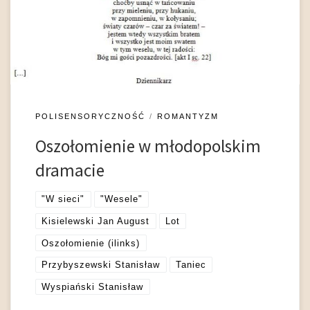
tego typu karłowatości osoby chore może cechować
dodatkowy niedorozwój płciowy przy normalnej,
niezaburzonej inteligencji. Karłowatość bywa też wynikiem
krzywicy, […]
POLISENSORYCZNOŚĆ
ROMANTYZM
Oszołomienie w młodopolskim
dramacie
"W sieci"
"Wesele"
Kisielewski Jan August
Lot
Oszołomienie (ilinks)
Przybyszewski Stanisław
Taniec
Wyspiański Stanisław