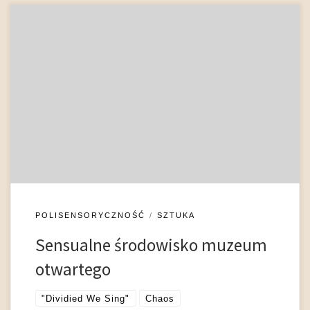
Sensualne środowisko muzeum otwartego jest
polisensoryczne, wzrok jest tutaj powiązany z dźwiękiem,
dotykiem, zapachem (w zależności od idei ekspozycji), zaś
odbiorca staje się aktywnym uczestnikiem wystawy
(częstokroć od niego zależy powoływanie do życia dzieł, a
nawet części ekspozycji). Pojawienie się jakościowo innego
środowiska ekspozycyjnego należy wiązać z nowym
sposobem prezentacji […]
POLISENSORYCZNOŚĆ
SZTUKA
Sensualne środowisko muzeum
otwartego
"Dividied We Sing"
Chaos