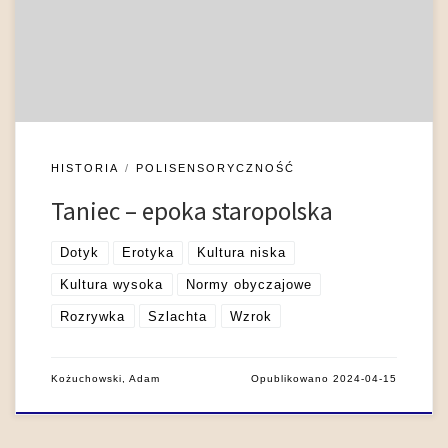
dlatego, że mowa tu o zjawisku uniwersalnym, w tej czy innej
formie obecnym we wszystkich znanych kulturach. Natomiast
[…]
HISTORIA
POLISENSORYCZNOŚĆ
Taniec – epoka staropolska
Dotyk
Erotyka
Kultura niska
Kultura wysoka
Normy obyczajowe
Rozrywka
Szlachta
Wzrok
Kożuchowski, Adam
Opublikowano
2024-04-15