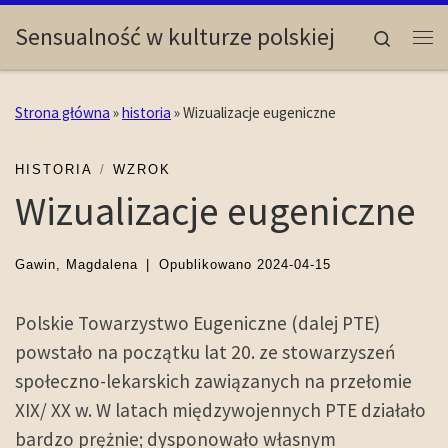
Skip to content
Sensualność w kulturze polskiej
Search
Me
Strona główna
»
historia
»
Wizualizacje eugeniczne
HISTORIA
WZROK
Wizualizacje eugeniczne
Gawin, Magdalena
|
Opublikowano
2024-04-15
Polskie Towarzystwo Eugeniczne (dalej PTE)
powstało na początku lat 20. ze stowarzyszeń
społeczno-lekarskich zawiązanych na przełomie
XIX/ XX w. W latach międzywojennych PTE działało
bardzo prężnie; dysponowało własnym