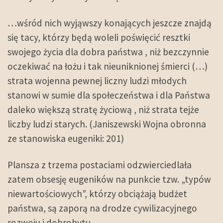
…wśród nich wyjąwszy konających jeszcze znajdą
się tacy, którzy będą woleli poświęcić resztki
swojego życia dla dobra państwa , niż bezczynnie
oczekiwać na łożu i tak nieuniknionej śmierci (…)
strata wojenna pewnej liczny ludzi młodych
stanowi w sumie dla społeczeństwa i dla Państwa
daleko większą stratę życiową , niż strata tejże
liczby ludzi starych. (Janiszewski Wojna obronna
ze stanowiska eugeniki: 201)
Plansza z trzema postaciami odzwierciedlała
zatem obsesję eugeników na punkcie tzw. „typów
niewartościowych”, którzy obciążają budżet
państwa, są zaporą na drodze cywilizacyjnego
rozwoju i dobrobytu.