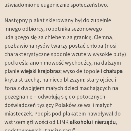
uświadomione eugenicznie społeczeństwo.
Następny plakat skierowany był do zupełnie
innego odbiorcy, robotnika sezonowego
udającego się za chlebem za granicę. Ciemna,
pozbawiona rysów twarzy postać chłopa (nosi
charakterystyczne spodnie wzute w wysokie buty)
podkreśla anonimowość wychodźcy, na dalszym
planie
wiejski krajobraz
; wysokie topole i
chałupa
kryta strzechą, na nieco bliższym: stary ojciec i
żona z dwojgiem małych dzieci machających na
pożegnanie – odwołują się do potocznych
doświadczeń tysięcy Polaków ze wsi i małych
miasteczek. Podpis pod plakatem nawoływał do
wstrzemięźliwości od LIMK
alkoholu
i
nierządu
,
podstawowych „trucizn rasy”.