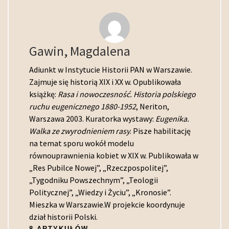
Gawin, Magdalena
Adiunkt w Instytucie Historii PAN w Warszawie.
Zajmuje się historią XIX i XX w. Opublikowała
książkę:
Rasa i nowoczesność. Historia polskiego
ruchu eugenicznego 1880-1952
, Neriton,
Warszawa 2003. Kuratorka wystawy:
Eugenika.
Walka ze zwyrodnieniem rasy
. Pisze habilitację
na temat sporu wokół modelu
równouprawnienia kobiet w XIX w. Publikowała w
„Res Pubilce Nowej”, „Rzeczpospolitej”,
„Tygodniku Powszechnym”, „Teologii
Politycznej”, „Wiedzy i Życiu”, „Kronosie”.
Mieszka w Warszawie.W projekcie koordynuje
dział historii Polski.
8 ARTYKUŁÓW