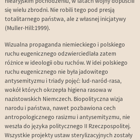
niearyjskim pochodzeniu, w latach wojny dopuścili
się wielu zbrodni. Nie robili tego pod presją
totalitarnego państwa, ale z własnej inicjatywy
(Muller-Hill:1999).
Wizualna propaganda niemieckiego i polskiego
ruchu eugenicznego odzwierciedlała zatem
różnice w ideologii obu ruchów. W idei polskiego
ruchu eugenicznego nie była jadowitego
antysemityzmu i triady pojęć: lud-naród-rasa,
wokół których okrzepła higiena rasowa w
nazistowskich Niemczech. Biopolityczna wizja
narodu i państwa, nawet pozbawiona cech
antropologicznego rasizmu i antysemityzmu, nie
weszła do języka politycznego II Rzeczpospolitej.
Wszystkie projekty ustaw sterylizacyjnych zostały