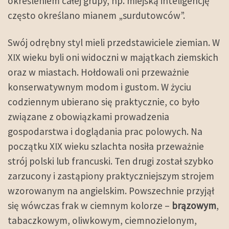
określeniem całej grupy, np. miejską inteligencję
często określano mianem „surdutowców”.
Swój odrębny styl mieli przedstawiciele ziemian. W
XIX wieku byli oni widoczni w majątkach ziemskich
oraz w miastach. Hołdowali oni przeważnie
konserwatywnym modom i gustom. W życiu
codziennym ubierano się praktycznie, co było
związane z obowiązkami prowadzenia
gospodarstwa i doglądania prac polowych. Na
początku XIX wieku szlachta nosiła przeważnie
strój polski lub francuski. Ten drugi został szybko
zarzucony i zastąpiony praktyczniejszym strojem
wzorowanym na angielskim. Powszechnie przyjął
się wówczas frak w ciemnym kolorze –
brązowym
,
tabaczkowym, oliwkowym, ciemnozielonym,