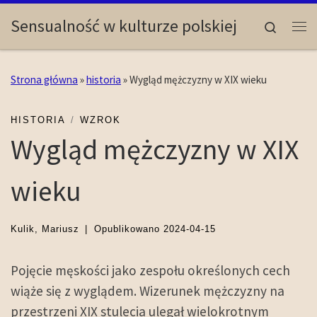
Skip to content
Sensualność w kulturze polskiej
Search
Me
Strona główna
»
historia
»
Wygląd mężczyzny w XIX wieku
HISTORIA
WZROK
Wygląd mężczyzny w XIX
wieku
Kulik, Mariusz
|
Opublikowano
2024-04-15
Pojęcie męskości jako zespołu określonych cech
wiąże się z wyglądem. Wizerunek mężczyzny na
przestrzeni XIX stulecia ulegał wielokrotnym