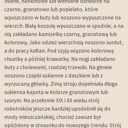
lniane, nankinowe lub wełniane barwione na
czarno, granatowo lub popielato, które
wpuszczano w buty lub noszono wypuszczone na
wierzch. Białą koszulę wpuszczano w spodnie, a na
nią zakładano kamizelkę czarną, granatową lub
kolorową. Jako odzież wierzchnią noszono surdut,
a do pracy kaftan. Pod szyją wiązano kolorową
chustkę a później krawatkę. Na nogi zakładano
buty z cholewami, rzadziej trzewiki. Na głowie
noszono czapki sukienne z daszkiem lub z
wyrzucaną główką. Zimą stroju dopełniała długa
sukienna kapota w kolorze granatowym lub
szarym. Na przełomie XIX i XX wieku strój
robotników jeszcze bardziej upodobnił się do
mody mieszczańskiej, chociaż zawsze był
opóźniony w stosunku do nowszego trendu. Strój