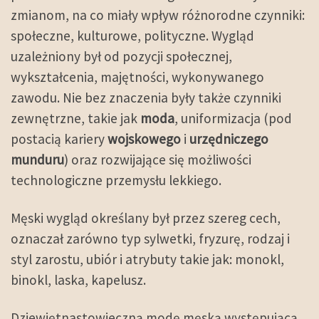
zmianom, na co miały wpływ różnorodne czynniki:
społeczne, kulturowe, polityczne. Wygląd
uzależniony był od pozycji społecznej,
wykształcenia, majętności, wykonywanego
zawodu. Nie bez znaczenia były także czynniki
zewnętrzne, takie jak
moda
, uniformizacja (pod
postacią kariery
wojskowego
i
urzędniczego
munduru
) oraz rozwijające się możliwości
technologiczne przemysłu lekkiego.
Męski wygląd określany był przez szereg cech,
oznaczał zarówno typ sylwetki, fryzurę, rodzaj i
styl zarostu, ubiór i atrybuty takie jak: monokl,
binokl, laska, kapelusz.
Dziewiętnastowieczną modę męską występującą