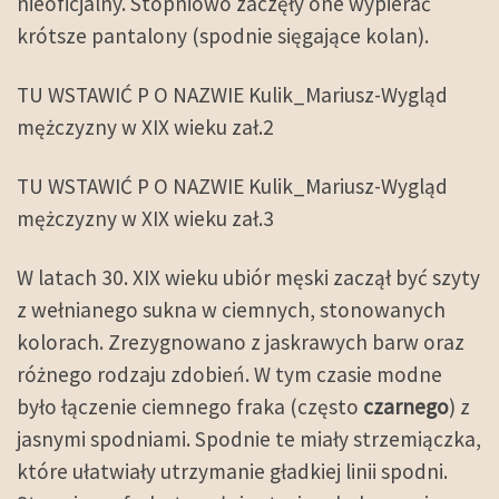
nieoficjalny. Stopniowo zaczęły one wypierać
krótsze pantalony (spodnie sięgające kolan).
TU WSTAWIĆ P O NAZWIE Kulik_Mariusz-Wygląd
mężczyzny w XIX wieku zał.2
TU WSTAWIĆ P O NAZWIE Kulik_Mariusz-Wygląd
mężczyzny w XIX wieku zał.3
W latach 30. XIX wieku ubiór męski zaczął być szyty
z wełnianego sukna w ciemnych, stonowanych
kolorach. Zrezygnowano z jaskrawych barw oraz
różnego rodzaju zdobień. W tym czasie modne
było łączenie ciemnego fraka (często
czarnego
) z
jasnymi spodniami. Spodnie te miały strzemiączka,
które ułatwiały utrzymanie gładkiej linii spodni.