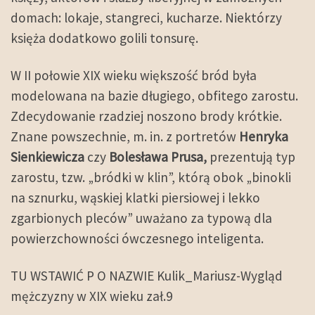
domach: lokaje, stangreci, kucharze. Niektórzy
księża dodatkowo golili tonsurę.
W II połowie XIX wieku większość bród była
modelowana na bazie długiego, obfitego zarostu.
Zdecydowanie rzadziej noszono brody krótkie.
Znane powszechnie, m. in. z portretów
Henryka
Sienkiewicza
czy
Bolesława Prusa,
prezentują typ
zarostu, tzw. „bródki w klin”, którą obok „binokli
na sznurku, wąskiej klatki piersiowej i lekko
zgarbionych pleców” uważano za typową dla
powierzchowności ówczesnego inteligenta.
TU WSTAWIĆ P O NAZWIE Kulik_Mariusz-Wygląd
mężczyzny w XIX wieku zał.9