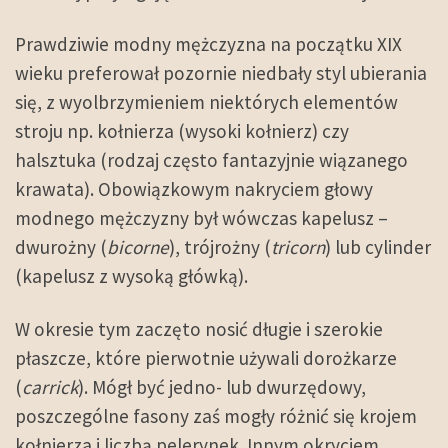
Prawdziwie modny mężczyzna na początku XIX
wieku preferował pozornie niedbały styl ubierania
się, z wyolbrzymieniem niektórych elementów
stroju np. kołnierza (wysoki kołnierz) czy
halsztuka (rodzaj często fantazyjnie wiązanego
krawata). Obowiązkowym nakryciem głowy
modnego mężczyzny był wówczas kapelusz –
dwurożny (
bicorne
), trójrożny (
tricorn
) lub cylinder
(kapelusz z wysoką główką).
W okresie tym zaczęto nosić długie i szerokie
płaszcze, które pierwotnie używali dorożkarze
(
carrick
). Mógł być jedno- lub dwurzędowy,
poszczególne fasony zaś mogły różnić się krojem
kołnierza i liczbą pelerynek. Innym okryciem