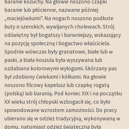
baranie kożuchy. Na głowie noszono czapki
baranie lub płócienne, nazwane później
„maciejówkami”. Na nogach noszono podkute
buty o szerokich, wywijanych cholewach. Strój
odświętny był bogatszy i barwniejszy, wskazujący
na pozycję społeczną i bogactwo właściciela.
Spodnie wówczas były granatowe, białe lub w
paski, a biała koszula była wyszywana lub
ozdabiana kolorowymi wyłogami. Skórzany pas
był zdobiony ćwiekami i kółkami. Na głowie
noszono filcowy kapelusz lub czapkę rogatą
(polską) lub baranią. Pod koniec XIX i na początku
XX wieku strój chłopski wzbogacił się, co było
spowodowane wzrostem zamożności. Do pracy
ubierano się w odzież tradycyjną, wykonywaną w
domu, natomiast odzież świąteczna była