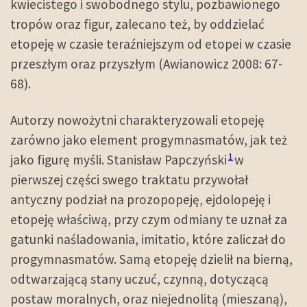
kwiecistego i swobodnego stylu, pozbawionego
tropów oraz figur, zalecano też, by oddzielać
etopeję w czasie teraźniejszym od etopei w czasie
przeszłym oraz przyszłym (Awianowicz 2008: 67-
68).
Autorzy nowożytni charakteryzowali etopeję
zarówno jako element progymnasmatów, jak też
1
jako figurę myśli. Stanisław Papczyński
w
pierwszej części swego traktatu przywołał
antyczny podział na prozopopeję, ejdolopeję i
etopeję właściwą, przy czym odmiany te uznał za
gatunki naśladowania, imitatio, które zaliczał do
progymnasmatów. Samą etopeję dzielił na bierną,
odtwarzającą stany uczuć, czynną, dotyczącą
postaw moralnych, oraz niejednolitą (mieszaną),