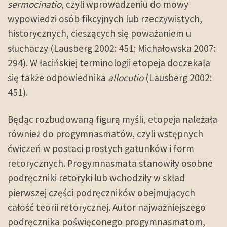
sermocinatio
, czyli wprowadzeniu do mowy
wypowiedzi osób fikcyjnych lub rzeczywistych,
historycznych, cieszących się poważaniem u
słuchaczy (Lausberg 2002: 451; Michałowska 2007:
294). W łacińskiej terminologii etopeja doczekała
się także odpowiednika
allocutio
(Lausberg 2002:
451).
Będąc rozbudowaną figurą myśli, etopeja należała
również do progymnasmatów, czyli wstępnych
ćwiczeń w postaci prostych gatunków i form
retorycznych. Progymnasmata stanowiły osobne
podręczniki retoryki lub wchodziły w skład
pierwszej części podręczników obejmujących
całość teorii retorycznej. Autor najważniejszego
podręcznika poświęconego progymnasmatom,