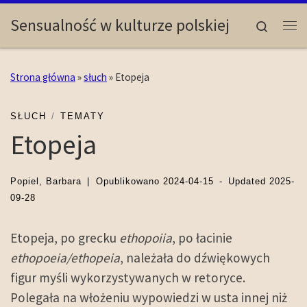
Skip to content
Sensualność w kulturze polskiej
Search
Me
Strona główna
»
słuch
»
Etopeja
SŁUCH
TEMATY
Etopeja
Popiel, Barbara
|
Opublikowano
2024-04-15
-
Updated
2025-
09-28
Etopeja, po grecku
ethopoiia
, po łacinie
ethopoeia/ethopeia
, należała do dźwiękowych
figur myśli wykorzystywanych w retoryce.
Polegała na włożeniu wypowiedzi w usta innej niż