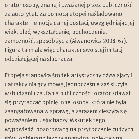
orator osoby, znanej i uważanej przez publiczność
za autorytet. Za pomocą etopei naśladowano
charakter i emocje danej postaci, uwzględniając jej
wiek, płeć, wykształcenie, pochodzenie,
zamożność, sposób życia (Aiwanowicz 2008: 67).
Figura ta miała więc charakter swoistej imitacji
oddziałującej na słuchacza.
Etopeja stanowiła środek artystyczny ożywiający i
uatrakcyjniający mowę, jednocześnie zaś służyła
wzbudzaniu zaufania publiczności: orator zdawał
się przytaczać opinię innej osoby, która nie była
zaangażowana w sprawę, a zarazem cieszyła się
poważaniem u słuchaczy. Wskutek tego
wypowiedź, pozorowaną na przytoczenie cudzych
słów, odbierano jako wiarygodną, obiektywną