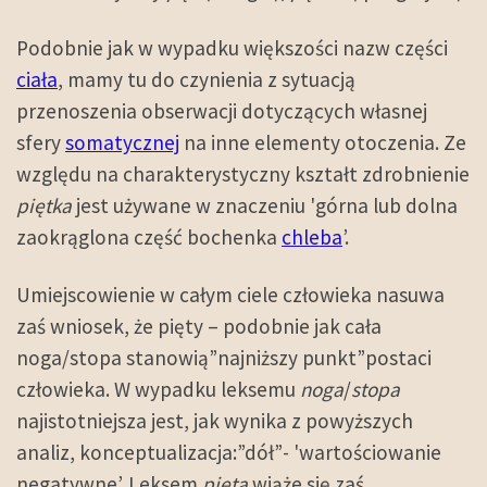
Podobnie jak w wypadku większości nazw części
ciała
, mamy tu do czynienia z sytuacją
przenoszenia obserwacji dotyczących własnej
sfery
somatycznej
na inne elementy otoczenia. Ze
względu na charakterystyczny kształt zdrobnienie
piętka
jest używane w znaczeniu 'górna lub dolna
zaokrąglona część bochenka
chleba
’.
Umiejscowienie w całym ciele człowieka nasuwa
zaś wniosek, że pięty – podobnie jak cała
noga/stopa stanowią”najniższy punkt”postaci
człowieka. W wypadku leksemu
noga
/
stopa
najistotniejsza jest, jak wynika z powyższych
analiz, konceptualizacja:”dół”- 'wartościowanie
negatywne’. Leksem
pięta
wiąże się zaś