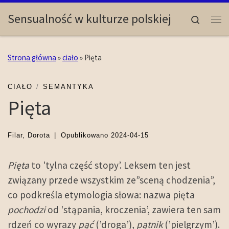
Skip to content
Sensualność w kulturze polskiej
Search
Me
Strona główna
»
ciało
»
Pięta
CIAŁO
SEMANTYKA
Pięta
Filar, Dorota
|
Opublikowano
2024-04-15
Pięta
to 'tylna część stopy’. Leksem ten jest
związany przede wszystkim ze”sceną chodzenia”,
co podkreśla etymologia słowa: nazwa pięta
pochodzi
od 'stąpania, kroczenia’, zawiera ten sam
rdzeń co wyrazy
pąć
(’droga’),
pątnik
(’pielgrzym’).