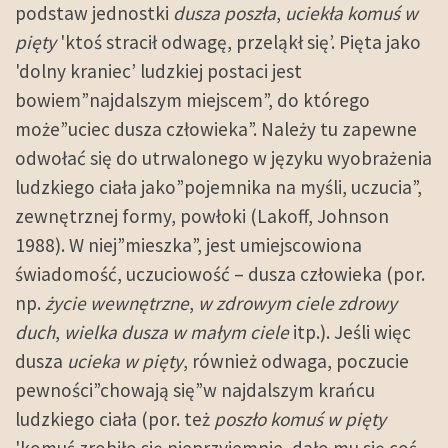
podstaw jednostki
dusza poszła
,
uciekła komuś w
pięty
'ktoś stracił odwagę, przeląkł się’. Pięta jako
'dolny kraniec’ ludzkiej postaci jest
bowiem”najdalszym miejscem”, do którego
może”uciec dusza człowieka”. Należy tu zapewne
odwołać się do utrwalonego w języku wyobrażenia
ludzkiego ciała jako”pojemnika na myśli, uczucia”,
zewnętrznej formy, powłoki (Lakoff, Johnson
1988). W niej”mieszka”, jest umiejscowiona
świadomość, uczuciowość – dusza człowieka (por.
np.
życie wewnętrzne
,
w zdrowym ciele zdrowy
duch
,
wielka dusza w małym ciele
itp.). Jeśli więc
dusza
ucieka w pięty
, również odwaga, poczucie
pewności”chowają się”w najdalszym krańcu
ludzkiego ciała (por. też
poszło komuś w pięty