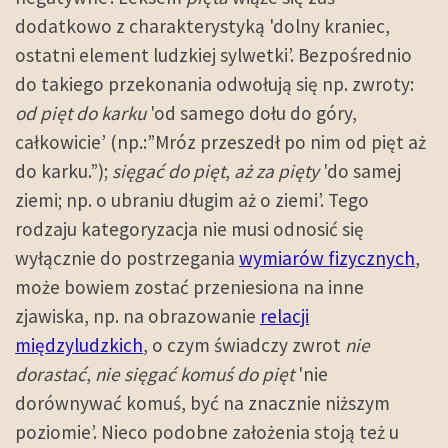
dodatkowo z charakterystyką 'dolny kraniec,
ostatni element ludzkiej sylwetki’. Bezpośrednio
do takiego przekonania odwołują się np. zwroty:
od pięt do karku
'od samego dołu do góry,
całkowicie’ (np.:”Mróz przeszedł po nim od pięt aż
do karku.”);
sięgać do pięt
,
aż za pięty
'do samej
ziemi; np. o ubraniu długim aż o ziemi’. Tego
rodzaju kategoryzacja nie musi odnosić się
wyłącznie do postrzegania
wymiarów fizycznych
,
może bowiem zostać przeniesiona na inne
zjawiska, np. na obrazowanie
relacji
międzyludzkich
, o czym świadczy zwrot
nie
dorastać
,
nie sięgać komuś do pięt
'nie
dorównywać komuś, być na znacznie niższym
poziomie’. Nieco podobne założenia stoją też u