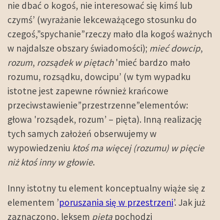
nie dbać o kogoś, nie interesować się kimś lub
czymś’ (wyrażanie lekceważącego stosunku do
czegoś,”spychanie”rzeczy mało dla kogoś ważnych
w najdalsze obszary świadomości);
mieć dowcip
,
rozum
,
rozsądek w piętach
'mieć bardzo mało
rozumu, rozsądku, dowcipu’ (w tym wypadku
istotne jest zapewne również krańcowe
przeciwstawienie”przestrzenne”elementów:
głowa 'rozsądek, rozum’ – pięta). Inną realizację
tych samych założeń obserwujemy w
wypowiedzeniu
ktoś ma więcej (rozumu) w pięcie
niż ktoś inny w głowie
.
Inny istotny tu element konceptualny wiąże się z
elementem ’
poruszania się w przestrzeni
’. Jak już
zaznaczono, leksem
pięta
pochodzi