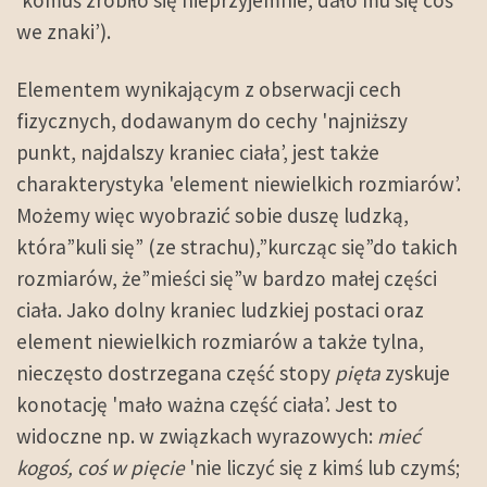
'komuś zrobiło się nieprzyjemnie, dało mu się coś
we znaki’).
Elementem wynikającym z obserwacji cech
fizycznych, dodawanym do cechy 'najniższy
punkt, najdalszy kraniec ciała’, jest także
charakterystyka 'element niewielkich rozmiarów’.
Możemy więc wyobrazić sobie duszę ludzką,
która”kuli się” (ze strachu),”kurcząc się”do takich
rozmiarów, że”mieści się”w bardzo małej części
ciała. Jako dolny kraniec ludzkiej postaci oraz
element niewielkich rozmiarów a także tylna,
nieczęsto dostrzegana część stopy
pięta
zyskuje
konotację 'mało ważna część ciała’. Jest to
widoczne np. w związkach wyrazowych:
mieć
kogoś, coś w pięcie
'nie liczyć się z kimś lub czymś;