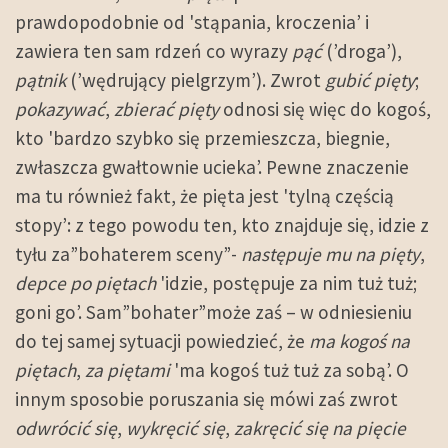
prawdopodobnie od 'stąpania, kroczenia’ i
zawiera ten sam rdzeń co wyrazy
pąć
(’droga’),
pątnik
(’wędrujący pielgrzym’). Zwrot
gubić pięty
;
pokazywać
,
zbierać pięty
odnosi się więc do kogoś,
kto 'bardzo szybko się przemieszcza, biegnie,
zwłaszcza gwałtownie ucieka’. Pewne znaczenie
ma tu również fakt, że pięta jest 'tylną częścią
stopy’: z tego powodu ten, kto znajduje się, idzie z
tyłu za”bohaterem sceny”-
następuje mu na pięty
,
depce po piętach
'idzie, postępuje za nim tuż tuż;
goni go’. Sam”bohater”może zaś – w odniesieniu
do tej samej sytuacji powiedzieć, że
ma kogoś na
piętach
,
za piętami
'ma kogoś tuż tuż za sobą’. O
innym sposobie poruszania się mówi zaś zwrot
odwrócić się
,
wykręcić się
,
zakręcić się na pięcie