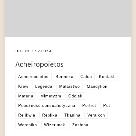
rozumianej kategorii portretu. Jednak umieszczanie tych
wizerunków w rozbudowanych relikwiarzach, skutkujące
znacznym ograniczeniem dostępu wzrokowego, wskazuje,
[…]
DOTYK
SZTUKA
Acheiropoietos
Acheiropoietos
Berenika
Całun
Kontakt
Krew
Legenda
Malarstwo
Mandylion
Materia
Mimetyzm
Odcisk
Pobożność sensualistyczna
Portret
Pot
Relikwia
Replika
Tkanina
Veraikon
Weronika
Wizerunek
Zasłona