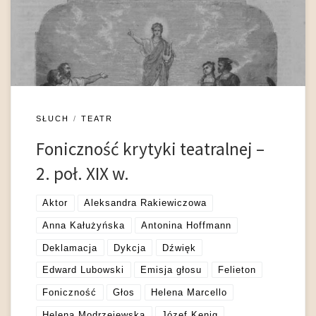
wyznaczało cechy konstytutywne widowiska – audialność i
wizualność (por. Malinowska 1994: 56) Pozostałe czynniki
kształtujące […]
SŁUCH
TEATR
Foniczność krytyki teatralnej –
2. poł. XIX w.
Aktor
Aleksandra Rakiewiczowa
Anna Kałużyńska
Antonina Hoffmann
Deklamacja
Dykcja
Dźwięk
Edward Lubowski
Emisja głosu
Felieton
Foniczność
Głos
Helena Marcello
Helena Modrzejewska
Józef Kenig