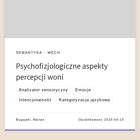
połączony z analizatorem gnostycznym spełniającym
jednocześnie funkcję analizatora sensorycznego i
percepcyjnego. Istotą węchu jako zmysłu drugorzędnego jest
to, że opuszka węchowa, w […]
SEMANTYKA
WĘCH
Psychofizjologiczne aspekty
percepcji woni
Analizator sensoryczny
Emocje
Intencjonalność
Kategoryzacja językowa
Bugajski, Marian
Opublikowano
2024-04-15