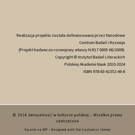
Realizacja projektu została dofinansowana przez Narodowe
Centrum Badań i Rozwoju
(Projekt badawczo-rozwojowy własny N R17 0005 06/2009).
Copyright © Instytut Badań Literackich
Polskiej Akademii Nauk 2010-2024
ISBN 978-83-61552-46-8
© 2026
Sensualność w kulturze polskiej
– Wszelkie prawa
zastrzeżone
Oparte na
WP
– Designed with the
Customizr theme