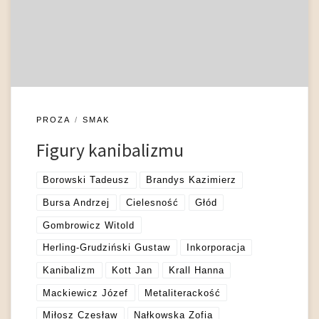
konieczności, potrzeby albo pożądania (Constantine 2007: 11-
20), polegająca zwykle na łamaniu tabu (Diehl, Donnelly 2008:
48). Antropolodzy odróżniają egzokanibalizm (spożywanie ciał
[…]
PROZA
SMAK
Figury kanibalizmu
Borowski Tadeusz
Brandys Kazimierz
Bursa Andrzej
Cielesność
Głód
Gombrowicz Witold
Herling-Grudziński Gustaw
Inkorporacja
Kanibalizm
Kott Jan
Krall Hanna
Mackiewicz Józef
Metaliterackość
Miłosz Czesław
Nałkowska Zofia