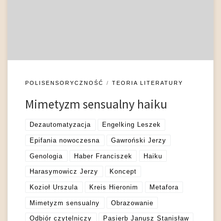
związane z propriocepcją (por. Johnson 2011: 223; Żuławska-
Umeda1983: 5; Ueda 1965: 57-59). Lektura haiku bywa
swoistym, silnym „uzmysławianiem” sobie doznań stojących
za (przed) wierszem – […]
POLISENSORYCZNOŚĆ
TEORIA LITERATURY
Mimetyzm sensualny haiku
Dezautomatyzacja
Engelking Leszek
Epifania nowoczesna
Gawroński Jerzy
Genologia
Haber Franciszek
Haiku
Harasymowicz Jerzy
Koncept
Kozioł Urszula
Kreis Hieronim
Metafora
Mimetyzm sensualny
Obrazowanie
Odbiór czytelniczy
Pasierb Janusz Stanisław