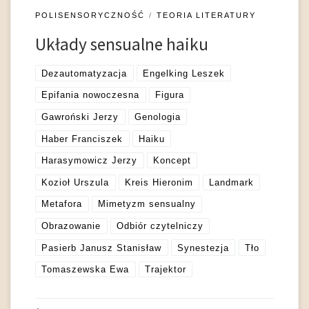
POLISENSORYCZNOŚĆ
TEORIA LITERATURY
Układy sensualne haiku
Dezautomatyzacja
Engelking Leszek
Epifania nowoczesna
Figura
Gawroński Jerzy
Genologia
Haber Franciszek
Haiku
Harasymowicz Jerzy
Koncept
Kozioł Urszula
Kreis Hieronim
Landmark
Metafora
Mimetyzm sensualny
Obrazowanie
Odbiór czytelniczy
Pasierb Janusz Stanisław
Synestezja
Tło
Tomaszewska Ewa
Trajektor