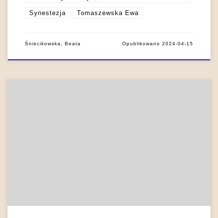
Synestezja
Tomaszewska Ewa
Śniecikowska, Beata
Opublikowano
2024-04-15
W badaniach nad haiku kwestią kluczową są swoiste układy
sensualne: bardzo istotne w kompozycji większości haiku
klasycznych, kluczowe w poetyce – i badaniu – haiku na
Zachodzie (por. Johnson 2011). Reginald Horace Blyth pisał:
„tym, co odróżnia haiku od (innych form) poezji, jest fizyczny,
materialny, doznaniowy charakter, który można by […]