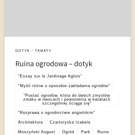
projektowanej przestrzeni. Obecność motywu rozwalin w tego
rodzaju wypowiedziach teoretycznych związana była przede
wszystkim z dostrzeżeniem ich malowniczości oraz zdolności
do pobudzania skojarzeń […]
DOTYK
TEMATY
Ruina ogrodowa – dotyk
"Essay sur le Jardinage Aglois"
"Myśli różne o sposobie zakładania ogrodów"
"Postać ogrodów, która do dwóch zmysłów
zmaku w owocach i powonienia w kwiatach
szczególniej ściąga się"
"Rozprawa o ogrodnictwie angielskim"
Architektura
Czartoryska Izabela
Moszyński August
Ogród
Park
Ruina