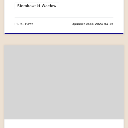
Sierakowski Wacław
Pluta, Paweł
Opublikowano
2024-04-15
Napisany w języku francuskim w 1774 r. Essay sur le Jardinage
Anglois Augusta Fryderyka Moszyńskiego jest pierwszym w
Polsce i – mimo bezpośredniego adresu do Stanisława
Augusta Poniatowskiego – przeznaczonym dla szerszego
kręgu rodzimych odbiorców traktatem przełamującym
obowiązujące w kraju francuskie kanony sztuki ogrodowej
(zob. Morawińska 1977: 37-38). Moszyński, spisując […]