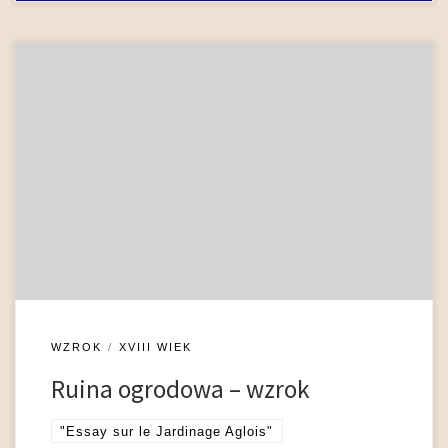
Wśród obiektów architektonicznych umieszczanych na
przełomie XVIII i XIX wieku w polskich ogrodach typu
angielskiego szczególną popularnością cieszyła się ruina.
Teoretycy i projektanci, kształtując czy przystosowując
określony teren na potrzeby parku lub ogrodu, często
podkreślali znaczenie znajdującej się tam budowli w stanie
rozkładu, zniszczenia. W przypadku braku rozwaliny w
przestrzeni, […]
WZROK
XVIII WIEK
Ruina ogrodowa – wzrok
"Essay sur le Jardinage Aglois"