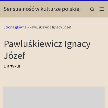
Skip to content
Sensualność w kulturze polskiej
Search
Me
Strona główna
»
Pawluśkiewicz Ignacy Józef
Pawluśkiewicz Ignacy
Józef
1 artykuł
Brzmienie miasta i jego funkcje Utrwalone w piśmiennictwie
oświecenia dźwięki – ukazywane z odmiennych perspektyw i