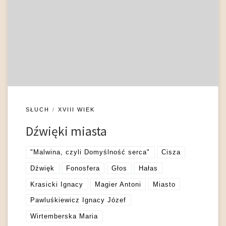
doznawane w różnorodny sposób – charakteryzują
społeczność urbanistyczną i odzwierciedlają istniejące między
jej członkami relacje. Ukazane są jako nośnik intencji, odczuć i
emocji („[król] słuchających do płaczu pobudził” (Naruszewicz
2008: 64)), narzędzie służące formowaniu […]
SŁUCH
XVIII WIEK
Dźwięki miasta
"Malwina, czyli Domyślność serca"
Cisza
Dźwięk
Fonosfera
Głos
Hałas
Krasicki Ignacy
Magier Antoni
Miasto
Pawluśkiewicz Ignacy Józef
Wirtemberska Maria