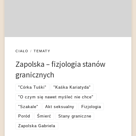
przez pisarkę istoty macierzyństwa. Jest ono dla Zapolskiej
doświadczeniem rozpiętym pomiędzy uwznioślającą kategorią
przeznaczenia a fizjologicznym przekleństwem. Poród tę
związaną z macierzyństwem […]
CIAŁO
TEMATY
Zapolska – fizjologia stanów
granicznych
"Córka Tuśki"
"Kaśka Kariatyda"
"O czym się nawet myśleć nie chce"
"Szakale"
Akt seksualny
Fizjologia
Poród
Śmierć
Stany graniczne
Zapolska Gabriela