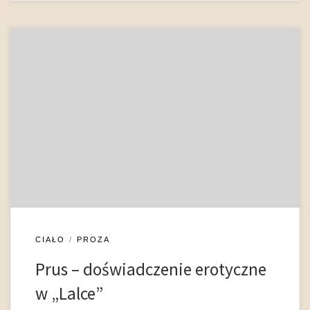
Waga przyznana erotyce w powieści Prusa jest zupełnie
wyjątkowa na tle epoki. Już Stanisław Brzozowski twierdził, że
jedną z najmocniejszych stron talentu autora jest „psychologia
erotyzmu”, gdyż „nie ma on żadnej fałszywej pruderii, a
posiada jak gdyby nieomylność instynktu” (Brzozowski 1971:
92). Współcześnie Grażyna Borkowska zauważa, że „Lalka jest
podszyta […]
CIAŁO
PROZA
Prus – doświadczenie erotyczne
w „Lalce”