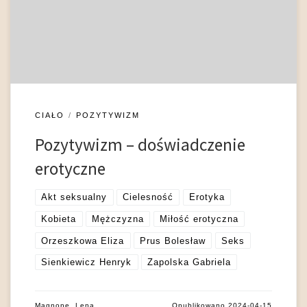
Budrewicza, to „społeczne posłannictwo literatury
nakazywało podporządkować tę sferę społeczeństwa
wartościom patriotyzmu, solidaryzmu klasowego czy
purytańskiej […]
CIAŁO
POZYTYWIZM
Pozytywizm – doświadczenie
erotyczne
Akt seksualny
Cielesność
Erotyka
Kobieta
Mężczyzna
Miłość erotyczna
Orzeszkowa Eliza
Prus Bolesław
Seks
Sienkiewicz Henryk
Zapolska Gabriela
Magnone, Lena
Opublikowano
2024-04-15