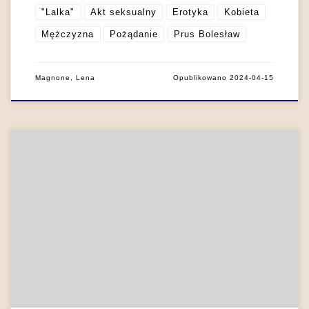
"Lalka"
Akt seksualny
Erotyka
Kobieta
Mężczyzna
Pożądanie
Prus Bolesław
Magnone, Lena
Opublikowano
2024-04-15
W twórczości Stanisława Przybyszewskiego krew i serce to
najważniejsze obrazowe media w komunikowaniu emocji i
znaczeń. Wykorzystywane są do określenia „ofiarnego” losu
twórcy, wskazują na dzieło sztuki „pisane krwią”, są
najsilniejszą więzią łączącą kochanków, pępowiną scalającą
jednostkę twórczą z rodzinną ziemią, metaforą jądra ziemi, a
nawet wszechświata. Przybyszewski świat postrzega […]