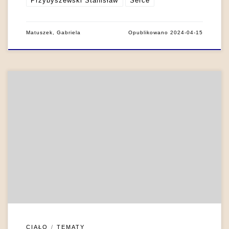
Przybyszewski Stanisław
Serce
Matuszek, Gabriela
Opublikowano
2024-04-15
Doświadczenia ciała sytuują się w twórczości Gabrieli
Zapolskiej pomiędzy fizjologią a metafizyką. Widać to
szczególnie wyraźnie w sposobie przedstawiania sytuacji
porodu, którego obraz wiąże się ze sposobem rozumienia
przez pisarkę istoty macierzyństwa. Jest ono dla Zapolskiej
doświadczeniem rozpiętym pomiędzy uwznioślającą kategorią
przeznaczenia a fizjologicznym przekleństwem. Poród tę
związaną z macierzyństwem […]
CIAŁO
TEMATY