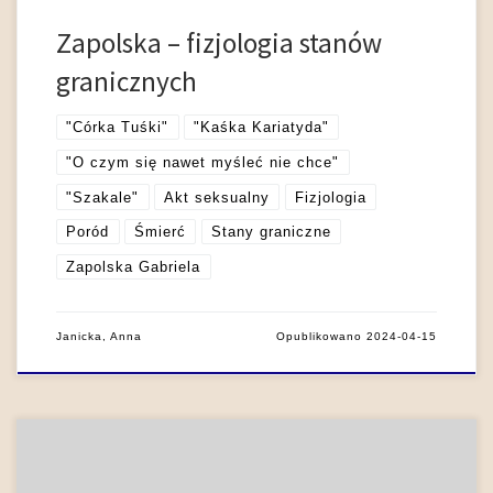
Zapolska – fizjologia stanów
granicznych
"Córka Tuśki"
"Kaśka Kariatyda"
"O czym się nawet myśleć nie chce"
"Szakale"
Akt seksualny
Fizjologia
Poród
Śmierć
Stany graniczne
Zapolska Gabriela
Janicka, Anna
Opublikowano
2024-04-15
W swoich dziełach filozoficznych Witkacy rozróżniał dwa