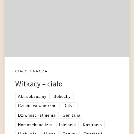
rodzaje odczuć cielesnych: zewnętrzny i wewnętrzny dotyk,
czy mówiąc inaczej: czucia cielesne wewnętrzne i zewnętrzne
(Witkiewicz 2003: 14). Pogląd na cielesność to centralny punkt
jego filozofii, którą określał jako monadologię. W
Witkacowskiej monadologii, traktowanej przez autora jako
filozofia realistyczna, czyli opierająca się na […]
CIAŁO
PROZA
Witkacy – ciało
Akt seksualny
Bebechy
Czucie wewnętrzne
Dotyk
Dziwność istnienia
Genitalia
Homoseksualizm
Inicjacja
Kastracja