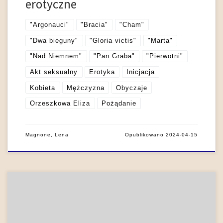
erotyczne
"Argonauci"
"Bracia"
"Cham"
"Dwa bieguny"
"Gloria victis"
"Marta"
"Nad Niemnem"
"Pan Graba"
"Pierwotni"
Akt seksualny
Erotyka
Inicjacja
Kobieta
Mężczyzna
Obyczaje
Orzeszkowa Eliza
Pożądanie
Magnone, Lena
Opublikowano
2024-04-15
Bolesław Prus w Lalce odszedł od dominującego w epoce
schematu fizjognomicznego. W powieści nie stosuje się do