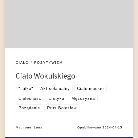
reguł, którym tak wierna była chociażby Orzeszkowa; jego
„Mraczewski piękny jak cherubin ma charakter lichy, przystojny
Starski jest skończonym draniem” (Bachórz 1991: XLV).
Również ciało Wokulskiego „nie egzemplifikuje założeń
filozofii środowiskowego determinizmu […], […]
CIAŁO
POZYTYWIZM
Ciało Wokulskiego
"Lalka"
Akt seksualny
Ciało męskie
Cielesność
Erotyka
Mężczyzna
Pożądanie
Prus Bolesław
Magnone, Lena
Opublikowano
2024-04-15