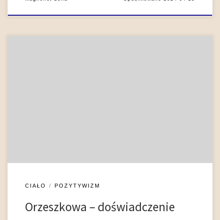
Spośród twórców epoki pozytywizmu Eliza Orzeszkowa
wydaje się pisarką najbardziej pruderyjną. Jak pisał Stanisław
Brzozowski, „nie ufa ona temu, co jest w człowieku naturą, nie
ufa temu, co przemawia jako pociąg i popęd. Hasło jej jest: nie
ja, nie moje, nie mnie” (Brzozowski 1971: 95). Dla autorki
Australczyka erotyka wiązała […]
CIAŁO
POZYTYWIZM
Orzeszkowa – doświadczenie