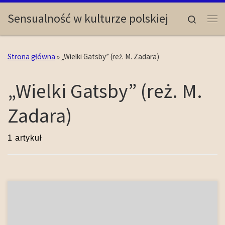
Skip to content
Sensualność w kulturze polskiej
Search
Me
Strona główna
»
„Wielki Gatsby” (reż. M. Zadara)
„Wielki Gatsby” (reż. M.
Zadara)
1 artykuł
Jednym z istotniejszych zjawisk kształtujących przemiany
estetyki współczesnego teatru jest powszechne stosowanie