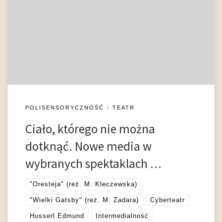
nowych technologii medialnych – od wideo i projekcji obrazów
po techniki 3D (Polita w reżyserii Janusza Józefowicza, Teatr
Buffo, 2011) i hologramy 3D (Ghost The Musical w reżyserii
Matthew Warchusa, Manchester Opera House, 2011) (na ten
temat por. […]
POLISENSORYCZNOŚĆ
TEATR
Ciało, którego nie można
dotknąć. Nowe media w
wybranych spektaklach …
"Oresteja" (reż. M. Kleczewska)
"Wielki Gatsby" (reż. M. Zadara)
Cyberteatr
Husserl Edmund
Intermedialność