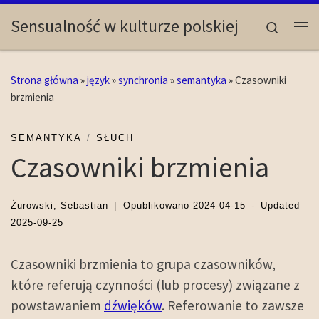
Skip to content
Sensualność w kulturze polskiej
Search
Me
Strona główna
»
język
»
synchronia
»
semantyka
»
Czasowniki
brzmienia
SEMANTYKA
SŁUCH
Czasowniki brzmienia
Żurowski, Sebastian
|
Opublikowano
2024-04-15
-
Updated
2025-09-25
Czasowniki brzmienia to grupa czasowników,
które referują czynności (lub procesy) związane z
powstawaniem
dźwięków
. Referowanie to zawsze