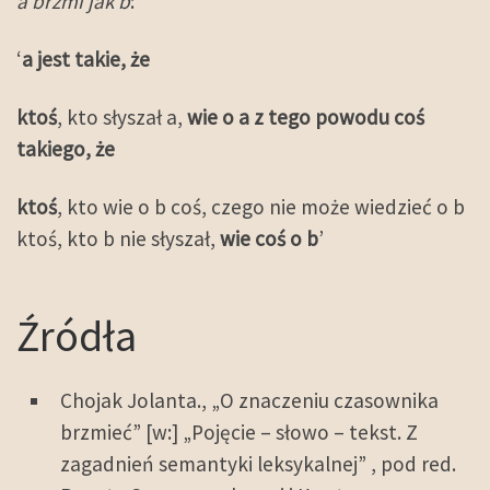
a brzmi jak b
:
‘
a jest takie, że
ktoś
, kto słyszał a,
wie o a z tego powodu coś
takiego, że
ktoś
, kto wie o b coś, czego nie może wiedzieć o b
ktoś, kto b nie słyszał,
wie coś o b
’
Źródła
Chojak Jolanta., „O znaczeniu czasownika
brzmieć” [w:] „Pojęcie – słowo – tekst. Z
zagadnień semantyki leksykalnej” , pod red.