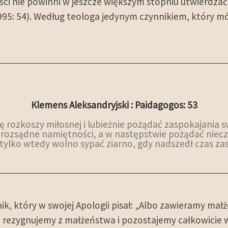
ci nie powinni w jeszcze większym stopniu utwierdza
95: 54). Według teologa jedynym czynnikiem, który mó
Klemens Aleksandryjski : Paidagogos: 53
 rozkoszy miłosnej i lubieżnie pożądać zaspokajania s
rozsądne namiętności, a w następstwie pożądać nieczys
tylko wtedy wolno sypać ziarno, gdy nadszedł czas zas
, który w swojej Apologii pisał: „Albo zawieramy małż
o rezygnujemy z małżeństwa i pozostajemy całkowicie w