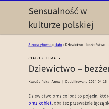
Skip to content
Sensualność w
kulturze polskiej
Strona główna
»
ciało
»
Dziewictwo – bezżeństwo – 
CIAŁO
TEMATY
Dziewictwo – bezżeń
Kapuścińska, Anna
|
Opublikowano
2024-04-15
Dziewictwo oraz celibat to pojęcia, kt
oraz kobiet
, oba też przeważnie łączą 