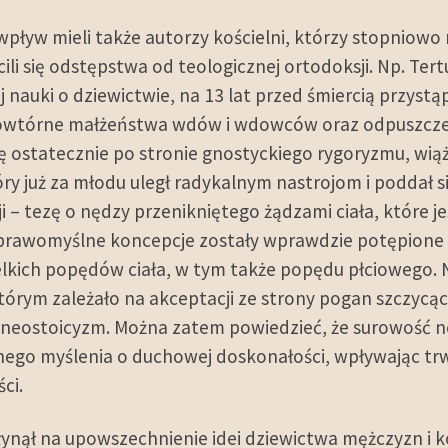
pływ mieli także autorzy kościelni, którzy stopniowo
li się odstępstwa od teologicznej ortodoksji. Np. Tert
j nauki o dziewictwie, na 13 lat przed śmiercią przys
owtórne małżeństwa wdów i wdowców oraz odpuszczen
ię ostatecznie po stronie gnostyckiego rygoryzmu, wią
ry już za młodu uległ radykalnym nastrojom i poddał si
 – tezę o nędzy przenikniętego żądzami ciała, które je
eprawomyślne koncepcje zostały wprawdzie potępione p
kich popędów ciała, w tym także popędu płciowego. Ni
tórym zależało na akceptacji ze strony pogan szczycą
neostoicyzm. Można zatem powiedzieć, że surowość ne
go myślenia o duchowej doskonałości, wpływając trwa
ci.
ynął na upowszechnienie idei dziewictwa mężczyzn i k