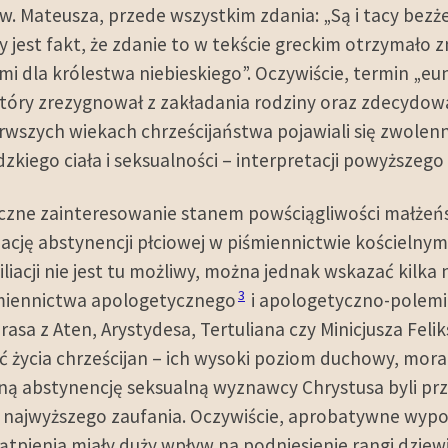
św. Mateusza, przede wszystkim zdania: „Są i tacy bezż
ny jest fakt, że zdanie to w tekście greckim otrzymało 
ami dla królestwa niebieskiego”. Oczywiście, termin „eu
tóry zrezygnował z zakładania rodziny oraz zdecydowa
erwszych wiekach chrześcijaństwa pojawiali się zwolenn
zkiego ciała i seksualności – interpretacji powyższego
yczne zainteresowanie stanem powściągliwości małżeń
zację abstynencji płciowej w piśmiennictwie kościelny
liacji nie jest tu możliwy, można jednak wskazać kilka
3
iśmiennictwa apologetycznego
i apologetyczno-polemi
rasa z Aten, Arystydesa, Tertuliana czy Minicjusza Fel
ć życia chrześcijan – ich wysoki poziom duchowy, mor
ą abstynencję seksualną wyznawcy Chrystusa byli prz
 najwyższego zaufania. Oczywiście, aprobatywne wypo
tpienia miały duży wpływ na podniesienie rangi dziew