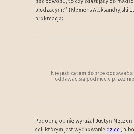
bez powodu, to czy zdążający do mądroś
płodzącym?” (Klemens Aleksandryjski 19
prokreacja:
Nie jest zatem dobrze oddawać się
oddawać się podniecie przez nie
Podobną opinię wyrażał Justyn Męczennik
cel, którym jest wychowanie
dzieci
, alb