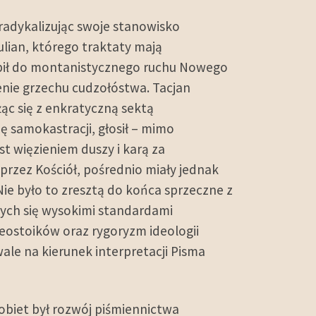
 radykalizując swoje stanowisko
ulian, którego traktaty mają
tąpił do montanistycznego ruchu Nowego
ie grzechu cudzołóstwa. Tacjan
żąc się z enkratyczną sektą
ę samokastracji, głosił – mimo
st więzieniem duszy i karą za
rzez Kościół, pośrednio miały jednak
e było to zresztą do końca sprzeczne z
cych się wysokimi standardami
ostoików oraz rygoryzm ideologii
le na kierunek interpretacji Pisma
obiet był rozwój piśmiennictwa