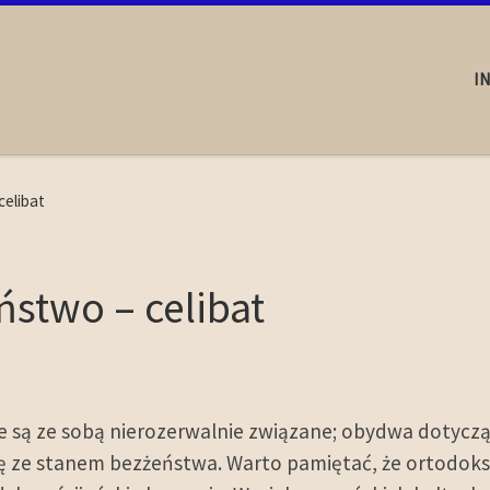
I
celibat
stwo – celibat
óre są ze sobą nierozerwalnie związane; obydwa dotycz
się ze stanem bezżeństwa. Warto pamiętać, że ortodoks