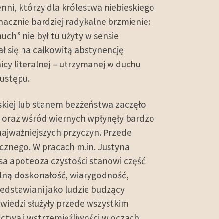
enni, którzy dla królestwa niebieskiego
znacznie bardziej radykalne brzmienie:
nuch” nie był tu użyty w sensie
ł się na całkowitą abstynencję
icy literalnej – utrzymanej w duchu
 ustępu.
skiej lub stanem bezżeństwa zaczęło
m oraz wśród wiernych wpłynęły bardzo
 najważniejszych przyczyn. Przede
cznego. W pracach m.in. Justyna
iksa apoteoza czystości stanowi część
alną doskonałość, wiarygodność,
edstawiani jako ludzie budzący
wiedzi służyły przede wszystkim
ictwa i wstrzemięźliwości w oczach