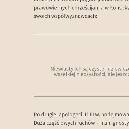
prawowiernych chrześcijan, a w konsekwe
swoich współwyznawcach:
Niewiasty ich są czyste i dziewic
wszelkiej nieczystości, ale jes
Po drugie, apologeci II i III w. podejm
Duża część owych ruchów – m.in. gnostyc