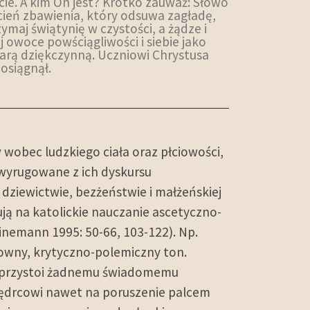
ie. A kim On jest? Krótko zauważ: Słowo
cień zbawienia, który odsuwa zagładę,
maj świątynię w czystości, a żądze i
 owoce powściągliwości i siebie jako
fiarą dziękczynną. Uczniowi Chrystusa
osiągnął.
 wobec ludzkiego ciała oraz płciowości,
 wyrugowane z ich dyskursu
 dziewictwie, bezżeństwie i małżeńskiej
tują na katolickie nauczanie ascetyczno-
inemann 1995: 50-66, 103-122). Np.
owny, krytyczno-polemiczny ton.
ie przystoi żadnemu świadomemu
 mędrcowi nawet na poruszenie palcem