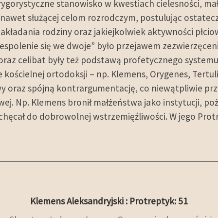
ygorystyczne stanowisko w kwestiach cielesności, mał
 nawet służącej celom rozrodczym, postulując ostate
akładania rodziny oraz jakiejkolwiek aktywności płciow
espolenie się we dwoje” było przejawem zezwierzęcenia
y oraz celibat były też podstawą profetycznego system
kościelnej ortodoksji – np. Klemens, Orygenes, Tertuli
y oraz spójną kontrargumentację, co niewątpliwie prz
ej. Np. Klemens bronił małżeństwa jako instytucji, poż
zachęcał do dobrowolnej wstrzemięźliwości. W jego Pr
Klemens Aleksandryjski : Protreptyk: 51