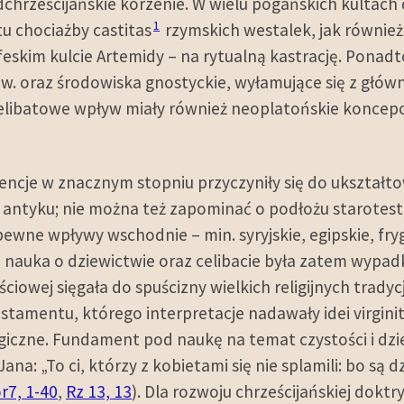
chrześcijańskie korzenie. W wielu pogańskich kultac
1
u chociażby castitas
rzymskich westalek, jak również 
efeskim kulcie Artemidy – na rytualną kastrację. Ponad
 w. oraz środowiska gnostyckie, wyłamujące się z głó
celibatowe wpływ miały również neoplatońskie koncepc
scencje w znacznym stopniu przyczyniły się do ukszt
o antyku; nie można też zapominać o podłożu starotes
ewne wpływy wschodnie – min. syryjskie, egipskie, fryg
ka nauka o dziewictwie oraz celibacie była zatem wypa
ściowej sięgała do spuścizny wielkich religijnych trady
stamentu, którego interpretacje nadawały idei virginit
ogiczne. Fundament pod naukę na temat czystości i dz
na: „To ci, którzy z kobietami się nie splamili: bo są 
r7, 1-40
,
Rz 13, 13
). Dla rozwoju chrześcijańskiej dokt