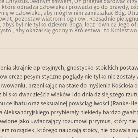
ce Chrystus. Jednym słowem, On pragnie darować ci życ
, które odradza człowieka i prowadzi go do prawdy, oś
nię w człowieku, aby mógł w nim zamieszkać Bóg. Utrzy
kwiat, pozostaw wiatrom i ogniowi. Rozsądnie pielęgnuj
, abyś był nie tylko dziełem Boga, lecz również Jego o
ystoi, aby okazał się godnym Królestwa i to Królestwo 
enia skrajnie opresyjnych, gnostycko-stoickich postaw
owiercze pesymistyczne poglądy nie tylko nie zostały
rwowaniu, przenikając na stałe do myślenia Kościoła o
z blisko dwadzieścia wieków i do dnia dzisiejszego rzu
nu celibatu oraz seksualnej powściągliwości (Ranke-He
Aleksandryjskiego przybierały niekiedy bardzo gwałt
tawione jako uwłaczający rozumowi przymus, który n
wiem rozsądek, którego nauczają stoicy, nie pozwala