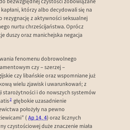
h do bezwzględnej czystości zobowiązane
kapłani, którzy albo decydowali się na
to rezygnację z aktywności seksualnej
wnego nurtu chrześcijaństwa. Oprócz
je duszy oraz manichejska negacja
ałtowania fenomenu dobrowolnego
tamentowym czy – szerzej –
ijskie czy libańskie oraz wspomniane już
dkową wielu zjawisk i uwarunkowań; z
cji starożytności i do nowszych systemów
2
atis
głębokie uzasadnienie
iewictwa położyły na pewno
dziewicami” (
Ap 14, 4
) oraz licznych
ryny czystościowej duże znaczenie miała