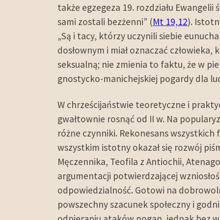
także egzegeza 19. rozdziału Ewangelii 
sami zostali bezżenni” (
Mt 19,12
). Istot
„Są i tacy, którzy uczynili siebie eunuch
dosłownym i miał oznaczać człowieka, k
seksualną; nie zmienia to faktu, że w pi
gnostycko-manichejskiej pogardy dla lud
W chrześcijaństwie teoretyczne i prakt
gwałtownie rosnąć od II w. Na populary
różne czynniki. Rekonesans wszystkich fi
wszystkim istotny okazał się rozwój p
Męczennika, Teofila z Antiochii, Atenago
argumentacji potwierdzającej wzniosłoś
odpowiedzialność. Gotowi na dobrowoln
powszechny szacunek społeczny i godni
odpieraniu ataków pogan, jednak bez wą