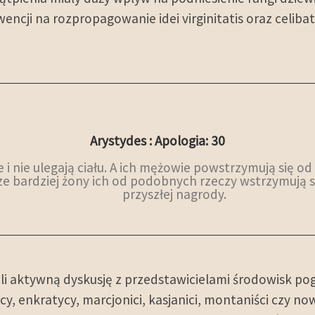
ncji na rozpropagowanie idei virginitatis oraz celibat
Arystydes : Apologia: 30
ze i nie ulegają ciału. A ich mężowie powstrzymują się
zcze bardziej żony ich od podobnych rzeczy wstrzymują s
przyszłej nagrody.
owali aktywną dyskusję z przedstawicielami środowisk 
y, enkratycy, marcjonici, kasjanici, montaniści czy n