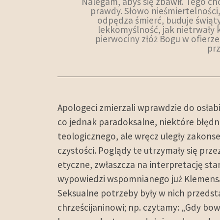
Nalegam, abyś się zbawił. Tego ch
prawdy. Słowo nieśmiertelności
odpędza śmierć, buduje świąty
lekkomyślność, jak nietrwały 
pierwociny złóż Bogu w ofierze
prz
Apologeci zmierzali wprawdzie do osłabi
co jednak paradoksalne, niektóre błędn
teologicznego, ale wręcz uległy zakonse
czystości. Poglądy te utrzymały się prze
etyczne, zwłaszcza na interpretację sta
wypowiedzi wspomnianego już Klemensa 
Seksualne potrzeby były w nich przeds
chrześcijaninowi; np. czytamy: „Gdy bo