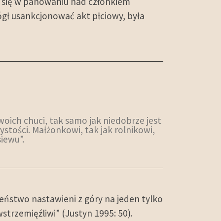
ć się w panowaniu nad członkiem
gł usankcjonować akt płciowy, była
woich chuci, tak samo jak niedobrze jest
tości. Małżonkowi, tak jak rolnikowi,
iewu”.
eństwo nastawieni z góry na jeden tylko
strzemięźliwi” (Justyn 1995: 50).