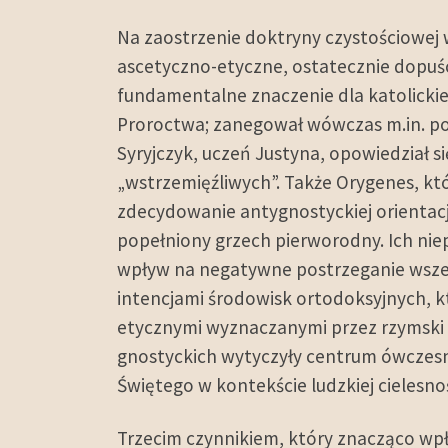
Na zaostrzenie doktryny czystościowej w
ascetyczno-etyczne, ostatecznie dopuści
fundamentalne znaczenie dla katolickie
Proroctwa; zanegował wówczas m.in. p
Syryjczyk, uczeń Justyna, opowiedział s
„wstrzemięźliwych”. Także Orygenes, któ
zdecydowanie antygnostyckiej orientacji
popełniony grzech pierworodny. Ich ni
wpływ na negatywne postrzeganie wszel
intencjami środowisk ortodoksyjnych, k
etycznymi wyznaczanymi przez rzymski 
gnostyckich wytyczyły centrum ówczesne
Świętego w kontekście ludzkiej cielesnoś
Trzecim czynnikiem, który znacząco wpł