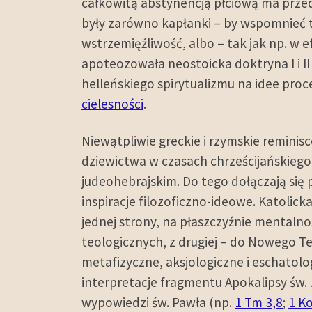
całkowitą abstynencją płciową ma przed
były zarówno kapłanki – by wspomnieć t
wstrzemięźliwość, albo – tak jak np. w 
apoteozowała neostoicka doktryna I i II
helleńskiego spirytualizmu na idee pro
cielesności
.
Niewątpliwie greckie i rzymskie remini
dziewictwa w czasach chrześcijańskieg
judeohebrajskim. Do tego dołączają się p
inspiracje filozoficzno-ideowe. Katolic
jednej strony, na płaszczyźnie mentalno
teologicznych, z drugiej – do Nowego Te
metafizyczne, aksjologiczne i eschatol
interpretacje fragmentu Apokalipsy św. Ja
wypowiedzi św. Pawła (np.
1 Tm 3,8
;
1 Ko