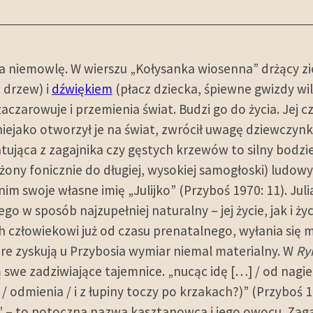
na niemowlę. W wierszu „Kołysanka wiosenna” drżący z
 drzew) i
dźwiękiem
(płacz dziecka, śpiewne gwizdy wilg
czarowuje i przemienia świat. Budzi go do życia. Jej 
i niejako otworzył je na świat, zwrócił uwagę dziewczyn
tująca z zagajnika czy gęstych krzewów to silny bodzie
bliżony fonicznie do długiej, wysokiej samogłoski) lud
w nim swoje własne imię „Julijko” (Przyboś 1970: 11). Jul
go w sposób najzupełniej naturalny – jej życie, jak i ży
 człowiekowi już od czasu prenatalnego, wyłania się 
óre zyskują u Przybosia wymiar niemal materialny. W
Ry
 swe zadziwiające tajemnice. „nucąc idę […] / od nagi
u / odmienia / i z łupiny toczy po krzakach?)” (Przyboś
n” – to potoczna nazwa kasztanowca i jego owocu. Za