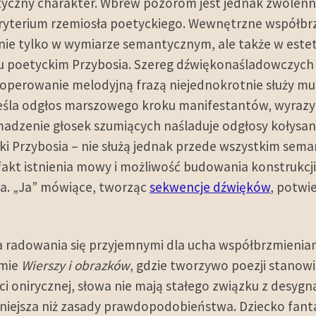
yczny charakter. Wbrew pozorom jest jednak zwolenni
kryterium rzemiosła poetyckiego. Wewnętrzne współbr
e nie tylko w wymiarze semantycznym, ale także w est
yku poetyckim Przybosia. Szereg dźwiękonaśladowczych
operowanie melodyjną frazą niejednokrotnie służy 
śla odgłos marszowego kroku manifestantów, wyrazy
madzenie głosek szumiących naśladuje odgłosy kołysan
yki Przybosia – nie służą jednak przede wszystkim sema
fakt istnienia mowy i możliwość budowania konstrukcj
a. „Ja” mówiące, tworząc
sekwencje dźwięków
, potwi
dla radowania się przyjemnymi dla ucha współbrzmieniam
omie
Wierszy i obrazków
, gdzie tworzywo poezji stanowi
ci onirycznej, słowa nie mają stałego związku z desy
niejsza niż zasady prawdopodobieństwa. Dziecko fantaz