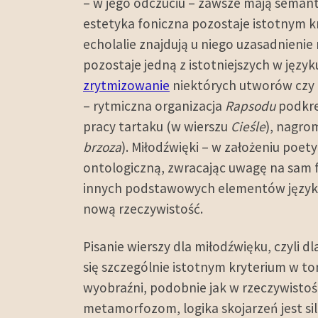
– w jego odczuciu – zawsze mają semant
estetyka foniczna pozostaje istotnym 
echolalie znajdują u niego uzasadnieni
pozostaje jedną z istotniejszych w jęz
zrytmizowanie
niektórych utworów czy 
– rytmiczna organizacja
Rapsodu
podkre
pracy tartaku (w wierszu
Cieśle
), nagro
brzoza
). Miłodźwięki – w założeniu poet
ontologiczną, zwracając uwagę na sam 
innych podstawowych elementów język
nową rzeczywistość.
Pisanie wierszy dla miłodźwięku, czyli 
się szczególnie istotnym kryterium w t
wyobraźni, podobnie jak w rzeczywistoś
metamorfozom, logika skojarzeń jest sil