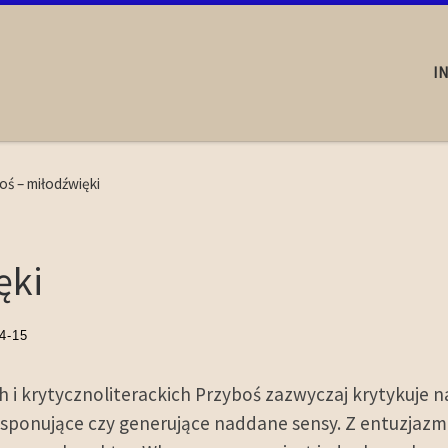
I
oś – miłodźwięki
ęki
4-15
 i krytycznoliterackich Przyboś zazwyczaj krytykuje
ksponujące czy generujące naddane sensy. Z entuzjaz