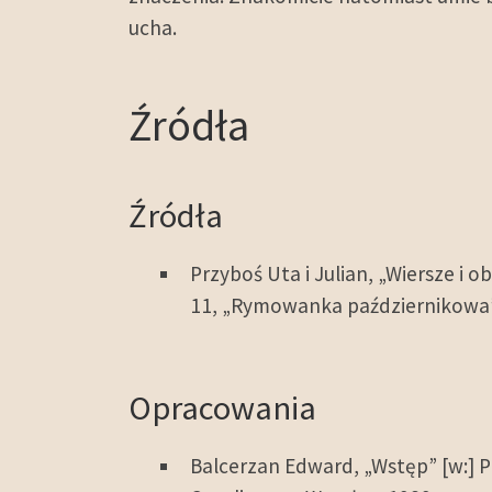
ucha.
Źródła
Źródła
Przyboś Uta i Julian, „Wiersze i 
11, „Rymowanka październikowa” c
Opracowania
Balcerzan Edward, „Wstęp” [w:] P