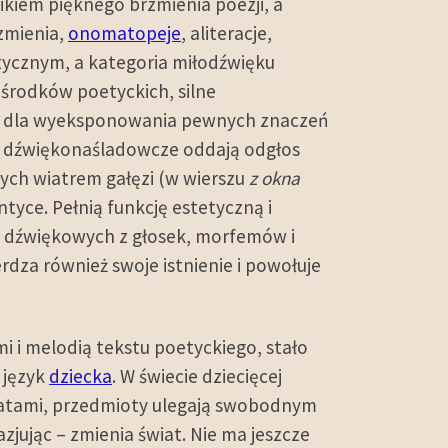
kiem pięknego brzmienia poezji, a
zmienia,
onomatopeje
, aliteracje,
etycznym, a kategoria miłodźwięku
 środków poetyckich, silne
mu dla wyeksponowania pewnych znaczeń
 dźwiękonaśladowcze oddają odgłos
ych wiatrem gałęzi (w wierszu
z okna
ntyce. Pełnią funkcję estetyczną i
i dźwiękowych z głosek, morfemów i
erdza również swoje istnienie i powołuje
i i melodią tekstu poetyckiego, stało
 język
dziecka
. W świecie dziecięcej
gnatami, przedmioty ulegają swobodnym
jując – zmienia świat. Nie ma jeszcze