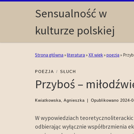
Skip to content
Sensualność w
kulturze polskiej
Strona główna
»
literatura
»
XX wiek
»
poezja
»
Przyb
POEZJA
SŁUCH
Przyboś – miłodźwi
Kwiatkowska, Agnieszka
|
Opublikowano
2024-0
W wypowiedziach teoretycznoliterackich
odbierając wyłącznie współbrzmienia e