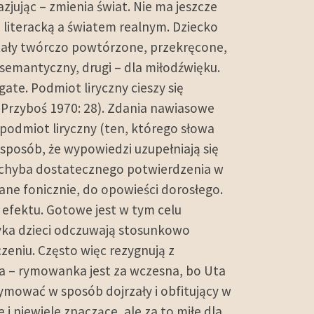
jując – zmienia świat. Nie ma jeszcze
ją literacką a światem realnym. Dziecko
tały twórczo powtórzone, przekręcone,
emantyczny, drugi – dla miłodźwięku.
te. Podmiot liryczny cieszy się
” (Przyboś 1970: 28). Zdania nawiasowe
 podmiot liryczny (ten, którego słowa
sposób, że wypowiedzi uzupełniają się
je chyba dostatecznego potwierdzenia w
ane fonicznie, do opowieści dorosłego.
efektu. Gotowe jest w tym celu
yka dzieci odczuwają stosunkowo
czeniu. Często więc rezygnują z
za – rymowanka jest za wczesna, bo Uta
rymować w sposób dojrzały i obfitujący w
 niewiele znaczące, ale za to miłe dla