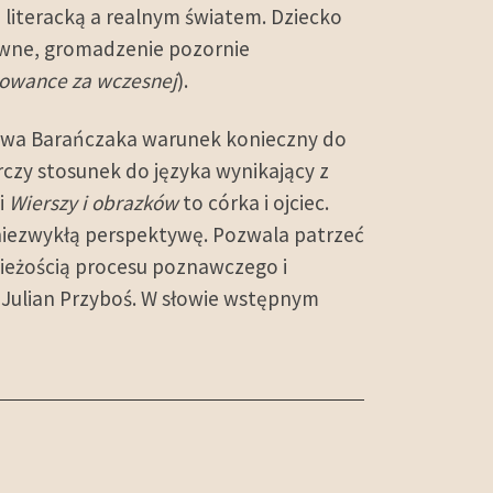
ją literacką a realnym światem. Dziecko
łowne, gromadzenie pozornie
wance za wczesnej
).
sława Barańczaka warunek konieczny do
zy stosunek do języka wynikający z
i
Wierszy i obrazków
to córka i ojciec.
niezwykłą perspektywę. Pozwala patrzeć
ieżością procesu poznawczego i
i Julian Przyboś. W słowie wstępnym