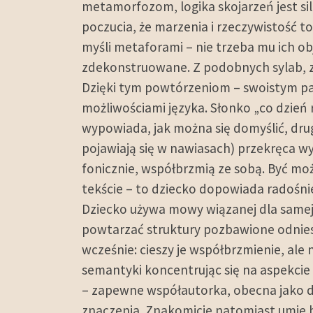
metamorfozom, logika skojarzeń jest sil
poczucia, że marzenia i rzeczywistość to
myśli metaforami – nie trzeba mu ich ob
zdekonstruowane. Z podobnych sylab, z
Dzięki tym powtórzeniom – swoistym par
możliwościami języka. Słonko „co dzień r
wypowiada, jak można się domyślić, drug
pojawiają się w nawiasach) przekręca w
fonicznie, współbrzmią ze sobą. Być mo
tekście – to dziecko dopowiada radośni
Dziecko używa mowy wiązanej dla samej
powtarzać struktury pozbawione odnies
wcześnie: cieszy je współbrzmienie, ale
semantyki koncentrując się na aspekcie
– zapewne współautorka, obecna jako dru
znaczenia. Znakomicie natomiast umie b