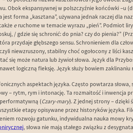
łowu. Obok ekspansywnej w polszczyźnie końcówki –u (dl
jest forma „kasztana”, używana jednak raczej dla na
 także
e
ruchome w temacie wyrazu „pień”. Podmiot lir
skuj, / gdzie się schronić: do pnia? czy do pienia?” (Pr
ra przydaje głębszego sensu. Schronieniem dla człow
zyli niewzruszony, stabilny choć ogołocony z liści kasz
 stać się może natura lub żywioł słowa. Język dla Przyb
nawet logiczną fleksję. Język służy bowiem zaklinaniu 
fonicznych aspektach języka. Często powtarza słowa, 
 – rytm, rym i intonację. Ta rozmaitość i inwencja p
 performatywną (
Czary-mary
). Z jednej strony – dzięki 
jąc wszystkie etapy opisywane przez historyków języka.
niem rozwoju gatunku, indywidualna nauka mowy kryje 
onirycznej
, słowa nie mają stałego związku z desygna