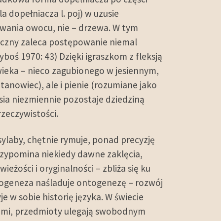
a dopełniacza l. poj) w uzusie
zwania owocu, nie – drzewa. W tym
yczny zaleca postępowanie niemal
zyboś 1970: 43) Dzięki igraszkom z fleksją
ieka – nieco zagubionego w jesiennym,
tanowiec), ale i pienie (rozumiane jako
osia niezmiennie pozostaje dziedziną
rzeczywistości.
sylaby, chętnie rymuje, ponad precyzję
rzypomina niekiedy dawne zaklęcia,
świeżości i oryginalności – zbliża się ku
 Filogeneza naśladuje ontogenezę – rozwój
w sobie historię języka. W świecie
tami, przedmioty ulegają swobodnym