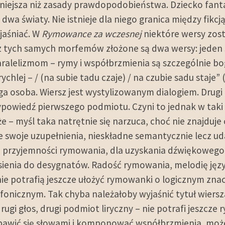
niejsza niż zasady prawdopodobieństwa. Dziecko fantaz
 dwa światy. Nie istnieje dla niego granica między fikc
jaśniać. W
Rymowance za wczesnej
niektóre wersy zos
 tych samych morfemów złożone są dwa wersy: jeden s
alelizmom – rymy i współbrzmienia są szczególnie boga
ychlej – / (na subie tadu czaje) / na czubie sadu staje
a osoba. Wiersz jest wystylizowanym dialogiem. Drugi
ypowiedź pierwszego podmiotu. Czyni to jednak w taki 
że – myśl taka natrętnie się narzuca, choć nie znajdu
e swoje uzupełnienia, nieskładne semantycznie lecz ud
 przyjemności rymowania, dla uzyskania dźwiękowego 
ienia do desygnatów. Radość rymowania, melodię jęz
 nie potrafią jeszcze ułożyć rymowanki o logicznym zna
 fonicznym. Tak chyba należałoby wyjaśnić tytuł wiers
gi głos, drugi podmiot liryczny – nie potrafi jeszcze 
awić się słowami i komponować współbrzmienia, może i