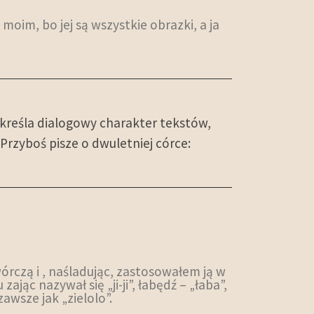
 moim, bo jej są wszystkie obrazki, a ja
kreśla dialogowy charakter tekstów,
rzyboś pisze o dwuletniej córce:
órczą i , naśladując, zastosowałem ją w
ając nazywał się „ji-ji”, łabędź – „łaba”,
awsze jak „zielolo”.