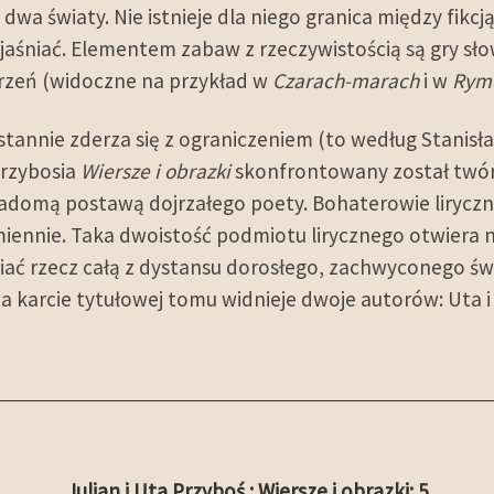
 dwa światy. Nie istnieje dla niego granica między fikc
bjaśniać. Elementem zabaw z rzeczywistością są gry s
zeń (widoczne na przykład w
Czarach-marach
i w
Rymo
stannie zderza się z ograniczeniem (to według Stani
Przybosia
Wiersze i obrazki
skonfrontowany został twórc
iadomą postawą dojrzałego poety. Bohaterowie liryczn
miennie. Taka dwoistość podmiotu lirycznego otwiera 
iać rzecz całą z dystansu dorosłego, zachwyconego św
. Na karcie tytułowej tomu widnieje dwoje autorów: Uta 
Julian i Uta Przyboś : Wiersze i obrazki: 5