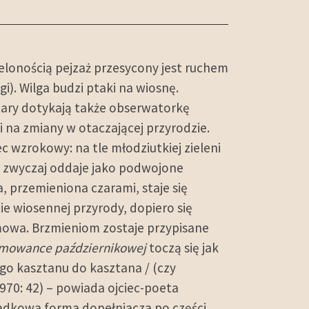
ielonością pejzaż przesycony jest ruchem
i). Wilga budzi ptaki na wiosnę.
czary dotykają także obserwatorkę
ki na zmiany w otaczającej przyrodzie.
c wzrokowy: na tle młodziutkiej zieleni
owy zwyczaj oddaje jako podwojone
ia, przemieniona czarami, staje się
cie wiosennej przyrody, dopiero się
mowa. Brzmieniom zostaje przypisane
mowance październikowej
toczą się jak
ego kasztanu do kasztana / (czy
 1970: 42) – powiada ojciec-poeta
gadkowa forma dopełniacza po części