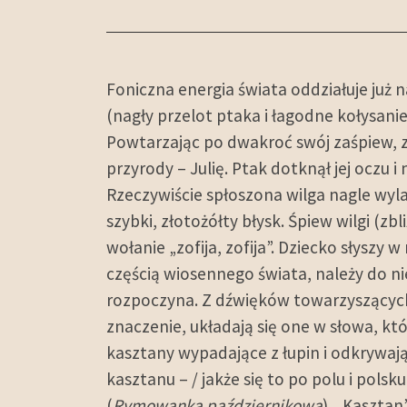
Foniczna energia świata oddziałuje już 
(nagły przelot ptaka i łagodne kołysanie
Powtarzając po dwakroć swój zaśpiew, za
przyrody – Julię. Ptak dotknął jej oczu 
Rzeczywiście spłoszona wilga nagle wyla
szybki, złotożółty błysk. Śpiew wilgi (z
wołanie „zofija, zofija”. Dziecko słyszy 
częścią wiosennego świata, należy do nie
rozpoczyna. Z dźwięków towarzyszących
znaczenie, układają się one w słowa, kt
kasztany wypadające z łupin i odkrywają
kasztanu – / jakże się to po polu i polsk
(
Rymowanka październikowa
). „Kaszta