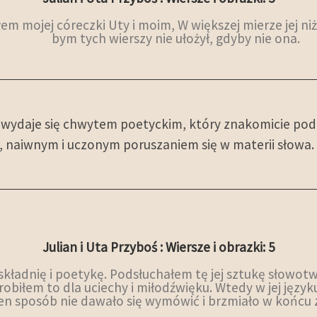
em mojej córeczki Uty i moim, W większej mierze jej niż
bym tych wierszy nie ułożył, gdyby nie ona.
 wydaje się chwytem poetyckim, który znakomicie pod
naiwnym i uczonym poruszaniem się w materii słowa. P
Julian i Uta Przyboś : Wiersze i obrazki: 5
składnię i poetykę. Podsłuchałem tę jej sztukę słowotw
obiłem to dla uciechy i miłodźwięku. Wtedy w jej języku z
en sposób nie dawało się wymówić i brzmiało w końcu z