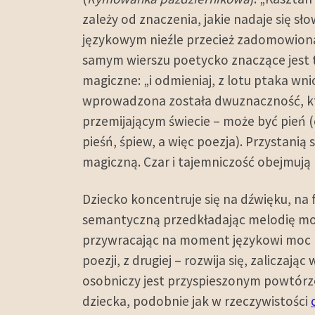
zależy od znaczenia, jakie nadaje się s
językowym nieźle przecież zadomowiona 
samym wierszu poetycko znaczące jest
magiczne: „i odmieniaj, z lotu ptaka wnio
wprowadzona została dwuznaczność, któ
przemijającym świecie – może być pień (c
pieśń, śpiew, a więc poezja). Przystanią
magiczną. Czar i tajemniczość obejmują 
Dziecko koncentruje się na dźwięku, na 
semantyczną przedkładając melodię mowy
przywracając na moment językowi moc
poezji, z drugiej – rozwija się, zalicza
osobniczy jest przyspieszonym powtórze
dziecka, podobnie jak w rzeczywistości