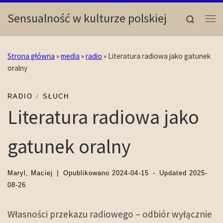
Skip to content
Sensualność w kulturze polskiej
Search
Me
Strona główna
»
media
»
radio
»
Literatura radiowa jako gatunek
oralny
RADIO
SŁUCH
Literatura radiowa jako
gatunek oralny
Maryl, Maciej
|
Opublikowano
2024-04-15
-
Updated
2025-
08-26
Własności przekazu radiowego – odbiór wyłącznie