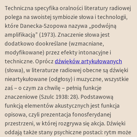
Techniczna specyfika oralności literatury radiowej
polega na swoistej symbiozie słowa i technologii,
które Danecka-Szopowa nazywa „podwójną
amplifikacją” (1973). Znaczenie słowa jest
dodatkowo dookreślane (wzmacniane,
modyfikowane) przez efekty intonacyjne i
techniczne. Oprócz
dźwięków artykułowanych
(słowa), w literaturze radiowej obecne są dźwięki
nieartykułowane (odgłosy) i muzyczne, wszystkie
zaś – o czym za chwilę – pełnią funkcje
znaczeniowe (Szulc 1938: 28). Podstawową
funkcją elementów akustycznych jest funkcja
opisowa, czyli prezentacja
fonosfery
danej
przestrzeni, w której rozgrywa się akcja. Dźwięki
oddają także stany psychiczne postaci:
rytm
może