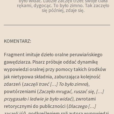
było widać. Ludzie zaczęli trzeć swoje ciała
rękami, dygocąc. To było zimno. Tak zaczęło
się później, zdaje się.
KOMENTARZ:
Fragment imituje dzieło oralne peruwiańskiego
gawędziarza. Pisarz próbuje oddać dynamikę
wypowiedzi oralnej przy pomocy takich środków
jak nietypowa składnia, zaburzająca kolejność
zdarzeń (
zaczęli trzeć […] To było zimno
),
powtórzeniami (
Zaczęło mrugać, ruszać się, […]
przygasało i ledwie je było widać)
, zwrotami
retorycznymi do publiczności (
Dlaczego […]
zaczęli iść
), podkreśleniem roli autora wypowiedzi