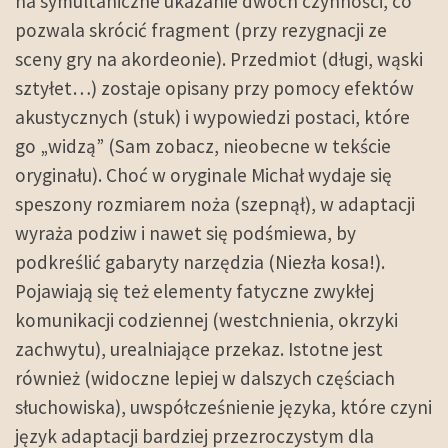
na symultaniczne ukazanie dwóch czynności, co
pozwala skrócić fragment (przy rezygnacji ze
sceny gry na akordeonie). Przedmiot (długi, wąski
sztyłet…) zostaje opisany przy pomocy efektów
akustycznych (stuk) i wypowiedzi postaci, które
go „widzą” (Sam zobacz, nieobecne w tekście
oryginału). Choć w oryginale Michał wydaje się
speszony rozmiarem noża (szepnął), w adaptacji
wyraża podziw i nawet się podśmiewa, by
podkreślić gabaryty narzędzia (Niezła kosa!).
Pojawiają się też elementy fatyczne zwykłej
komunikacji codziennej (westchnienia, okrzyki
zachwytu), urealniające przekaz. Istotne jest
również (widoczne lepiej w dalszych częściach
słuchowiska), uwspółcześnienie języka, które czyni
język adaptacji bardziej przezroczystym dla