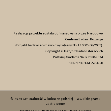
Realizacja projektu została dofinansowana przez Narodowe
Centrum Badań i Rozwoju
(Projekt badawczo-rozwojowy własny N R17 0005 06/2009).
Copyright © Instytut Badań Literackich
Polskiej Akademii Nauk 2010-2024
ISBN 978-83-61552-46-8
© 2026
Sensualność w kulturze polskiej
– Wszelkie prawa
zastrzeżone
Oparte na
WP
– Designed with the
Customizr theme