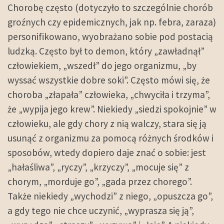
Chorobę często (dotyczyło to szczególnie chorób
groźnych czy epidemicznych, jak np. febra, zaraza)
personifikowano, wyobrażano sobie pod postacią
ludzką. Często był to demon, który „zawładnął”
człowiekiem, „wszedł” do jego organizmu, „by
wyssać wszystkie dobre soki”. Często mówi się, że
choroba „złapała” człowieka, „chwyciła i trzyma”,
że „wypija jego krew”. Niekiedy „siedzi spokojnie” w
człowieku, ale gdy chory z nią walczy, stara się ją
usunąć z organizmu za pomocą różnych środków i
sposobów, wtedy dopiero daje znać o sobie: jest
„hałaśliwa”, „ryczy”, „krzyczy”, „mocuje się” z
chorym, „morduje go”, „gada przez chorego”.
Także niekiedy „wychodzi” z niego, „opuszcza go”,
a gdy tego nie chce uczynić, „wyprasza się ją”,