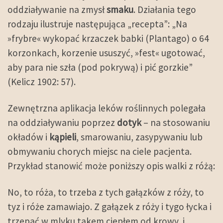
oddziaływanie na zmysł
smaku
. Działania tego
rodzaju ilustruje następująca „recepta”: „Na
»frybre« wykopać krzaczek babki (Plantago) o 64
korzonkach, korzenie ususzyć, »fest« ugotować,
aby para nie szła (pod pokrywą) i pić gorzkie”
(Kelicz 1902: 57).
Zewnętrzna aplikacja leków roślinnych polegała
na oddziaływaniu poprzez
dotyk
– na stosowaniu
okładów i
kąpieli
, smarowaniu, zasypywaniu lub
obmywaniu chorych miejsc na ciele pacjenta.
Przykład stanowić może poniższy opis walki z różą:
No, to róża, to trzeba z tych gałązków z róży, to
tyz i róże zamawiajo. Z gałązek z róży i tygo łycka i
trzepać w mlyku takem ciepłem od krowy, i