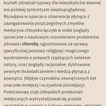
kształt zdradzał typowy dla mieszkańców dawnej
wsi polskiej synkretyzm światopoglądowy.
Rozwijana w oparciu o obserwacje płynące z
zaangażowania poszczególnych zmysłów
medycyna chłopska łączyła w sobie poglądy
sprzeczne z naukowym rozumieniem problemów
zdrowia i
choroby
, ugruntowane za sprawą
specyficznej postawy religijnej i magicznego
wyobrażenia o prawach rządzących światem
natury, oraz poglądy racjonalne, dyktowane
pewnym doświadczeniem i wiedzą płynącą z
zewnątrz. (Wpływ czynników zewnętrznych był
znacznie mniejszy i oczywiście późniejszy).
Podstawowy zrąb chłopskich przekonań
medycznych wykrystalizował się przede
wszystkim w oparciu o ludową mitologię, etiologię