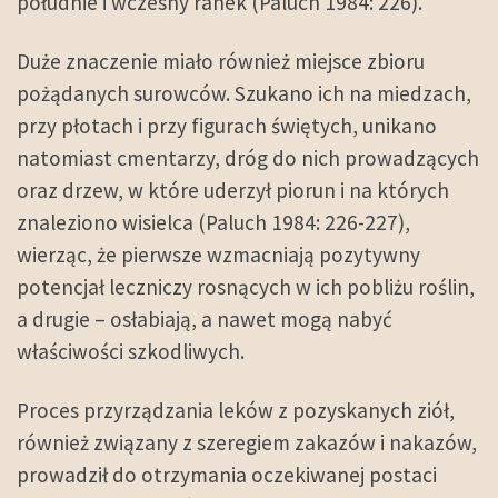
południe i wczesny ranek (Paluch 1984: 226).
Duże znaczenie miało również miejsce zbioru
pożądanych surowców. Szukano ich na miedzach,
przy płotach i przy figurach świętych, unikano
natomiast cmentarzy, dróg do nich prowadzących
oraz drzew, w które uderzył piorun i na których
znaleziono wisielca (Paluch 1984: 226-227),
wierząc, że pierwsze wzmacniają pozytywny
potencjał leczniczy rosnących w ich pobliżu roślin,
a drugie – osłabiają, a nawet mogą nabyć
właściwości szkodliwych.
Proces przyrządzania leków z pozyskanych ziół,
również związany z szeregiem zakazów i nakazów,
prowadził do otrzymania oczekiwanej postaci