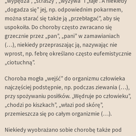
„wypędza”, „straszy”, „wyzywa” i „łaje”. A niekiedy
„dogadza się” jej, np. odpowiednim pokarmem,
można starać się także ją „przebłagać”, aby się
uspokoiła. Do choroby często zwracano się
grzecznie przez „pan”, „pani” w zamawianiach
(…), niekiedy przepraszając ją, nazywając nie
wprost, np. febrę określano często eufemistycznie
„ciotuchną”.
Choroba mogła „wejść” do organizmu człowieka
najczęściej podstępnie, np. podczas ziewania (…),
przy spożywaniu posiłków. „Wędruje po człowieku”,
„chodzi po kiszkach”, „włazi pod skórę”,
przemieszcza się po całym organizmie (…).
Niekiedy wyobrażano sobie chorobę także pod