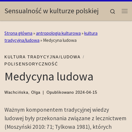
Skip to content
Sensualność w kulturze polskiej
Search
Me
Strona główna
»
antropologia kulturowa
»
kultura
tradycyjna/ludowa
»
Medycyna ludowa
KULTURA TRADYCYJNA/LUDOWA
POLISENSORYCZNOŚĆ
Medycyna ludowa
Wachcińska, Olga
|
Opublikowano
2024-04-15
Ważnym komponentem tradycyjnej wiedzy
ludowej były przekonania związane z lecznictwem
(Moszyński 2010: 71; Tylkowa 1981), których