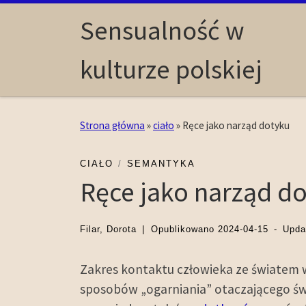
Skip to content
Sensualność w
kulturze polskiej
Strona główna
»
ciało
»
Ręce jako narząd dotyku
CIAŁO
SEMANTYKA
Ręce jako narząd d
Filar, Dorota
|
Opublikowano
2024-04-15
-
Upd
Zakres kontaktu człowieka ze światem 
sposobów „ogarniania” otaczającego św