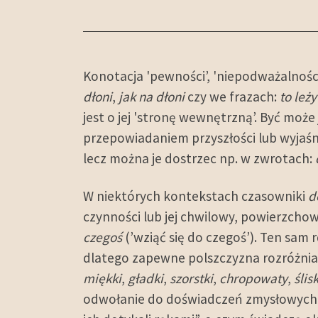
Konotacja 'pewności’, 'niepodważalności’
dłoni
,
jak na dłoni
czy we frazach:
to leży
jest o jej 'stronę wewnętrzną’. Być moż
przepowiadaniem przyszłości lub wyjaśn
lecz można je dostrzec np. w zwrotach:
W niektórych kontekstach czasowniki
d
czynności lub jej chwilowy, powierzch
czegoś
(’wziąć się do czegoś’). Ten sa
dlatego zapewne polszczyzna rozróżnia
miękki
,
gładki
,
szorstki
,
chropowaty
,
ślisk
odwołanie do doświadczeń zmysłowych m