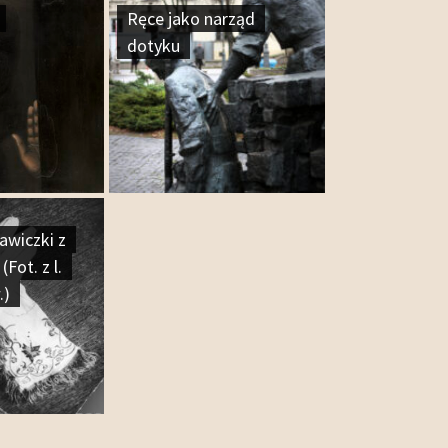
Ręce jako narząd
dotyku
awiczki z
(Fot. z l.
.)