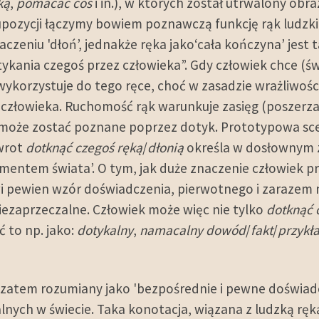
ką
,
pomacać coś
i in.), w których został utrwalony obr
supozycji łączymy bowiem poznawczą funkcję rąk ludzk
zeniu 'dłoń’, jednakże ręka jako‘cała kończyna’ jest 
kania czegoś przez człowieka”. Gdy człowiek chce (ś
 wykorzystuje do tego ręce, choć w zasadzie wrażliwo
człowieka. Ruchomość rąk warunkuje zasięg (poszerza f
może zostać poznane poprzez dotyk. Prototypowa scen
Zwrot
dotknąć
czegoś ręką
/
dłonią
określa w dosłownym z
ementem świata’. O tym, jak duże znaczenie człowiek pr
wi pewien wzór doświadczenia, pierwotnego i zarazem 
niezaprzeczalne. Człowiek może więc nie tylko
dotknąć 
ć to np. jako:
dotykalny
,
namacalny dowód
/
fakt
/
przykł
zatem rozumiany jako 'bezpośrednie i pewne doświadc
lnych w świecie. Taka konotacja, wiązana z ludzką ręk