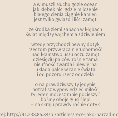
a w muszli słuchu gdzie ocean
jak kłębek nici gdzie milczenie
białego cienia ciągnie kamień
jest tylko gwiazd i liści zamęt
ze środka ziemi zapach w kłębach
świat między węchem a zdziwieniem
wtedy przychodzi pewny dotyk
rzeczom przywraca nieruchomość
nad kłamstwo uszu oczu zamęt
dziesięciu palców rośnie tama
nieufność twarda i niewierna
układa palce w ranie świata
i od pozoru rzecz oddziela
o najprawdziwszy ty jedynie
potrafisz wypowiedzieć miłość
ty jeden możesz mnie pocieszyć
bośmy oboje głusi ślepi
– na skraju prawdy rośnie dotyk
ej: http://91.238.85.34/pl/articles/rece-jako-narzad-d