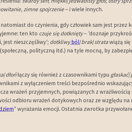
kreślenia:
twardy sen
;
miękki
/
jedwabisty głos
;
ostry spr
powitanie
,
zimne spojrzenie
– i wiele innych.
tomiast do czynienia, gdy człowiek sam jest przez k
zyjemne: ten kto
czuje się dotknięty
– 'doznaje przykrośc
i, jest nieszczęśliwy’;
dotkliwy
ból
/
brak
/
strata
wiążą się
 (społeczną, polityczną itd.) na tyle mocną, by zabezpi
ka
/
dłoń
łączy się również z czasownikami typu
głaskać
/
nikami z wyłączeniem treści bezpośrednio wskazujących
cza wrażeń przyjemnych, powiązanych z wrażliwością 
liwości odbioru wrażeń dotykowych oraz ze względu n
dziem
” wyrażania emocji. Ostatnia zwrotka przywoła