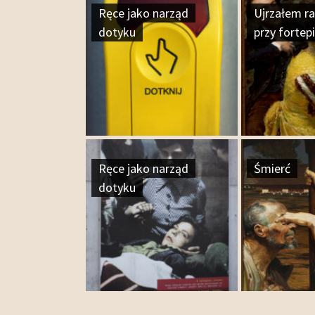
Ręce jako narząd
Ujrzałem ra
dotyku
przy fortep
Ręce jako narząd
Śmierć
dotyku