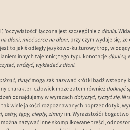
, 'oczywistości’ łączona jest szczególnie z
dłonią
. Wid
 na dłoni
,
mieć serce na dłoni
, przy czym wydaje się, że
e jest to jakiś odległy językowo-kulturowy trop, wiod
ianiem innych tajemnic; tego typu konotacje
dłoni
są 
czytać
,
wróżyć
,
wykładać z dłoni
.
otknąć
,
tknąć
mogą zaś nazywać krótki bądź wstępny ko
owny charakter: człowiek może zatem również
dotknąć 
m rdzeń odnajdujemy w wyrazach
dotyczyć
,
tyczyć się
. Wr
 tak wiele jakości rozpoznawanych poprzez dotyk, wy
i
,
ostry
,
tępy
,
ciepły
,
zimny
i in. Wyrazistość i bogactw
ożna nazywać inne skomplikowane treści, odnoszone d