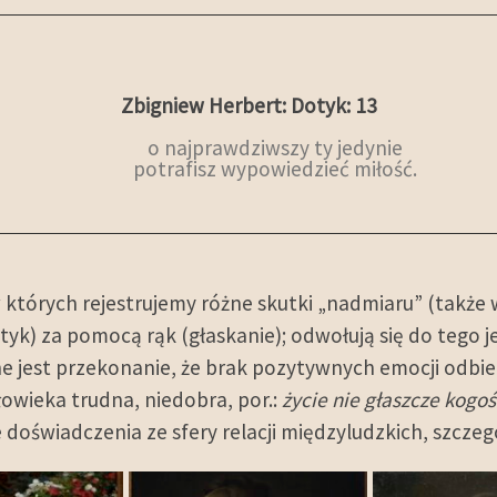
Zbigniew Herbert: Dotyk: 13
o najprawdziwszy ty jedynie
potrafisz wypowiedzieć miłość.
w których rejestrujemy różne skutki „nadmiaru” (także
yk) za pomocą rąk (głaskanie); odwołują się do tego 
 jest przekonanie, że brak pozytywnych emocji odbi
złowieka trudna, niedobra, por.:
życie nie głaszcze kogo
oświadczenia ze sfery relacji międzyludzkich, szczegó