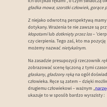
ich dotykali rękami”, o czym świadczą o
gładka mowa
;
szorstki człowiek
,
gorące 
Z niejako odwrotną perspektywą mamy na
dotykany. Wrażenia te nie zawsze są pr
kłopotami
lub
dotknięty przez los
– 'cierp
czy cierpienia. Tego zaś, kto ma pozycję
możemy nazwać
nietykalnym
.
Na zasadzie presupozycji rzeczownik
rę
zobrazować scenę łączoną z tymi czasow
głaskany
,
gładzony ręką
na ogół doświad
człowieka. Ręce są zatem – dzięki moż
drugiemu człowiekowi – ważnym „
narzę
ukazuje to w sposób bardzo wyrazisty :