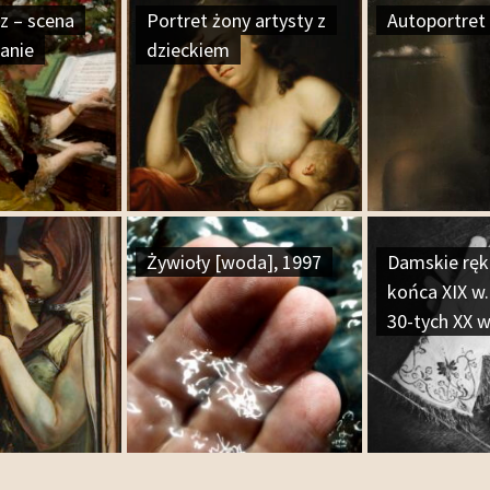
z – scena
Portret żony artysty z
Autoportret
ianie
dzieckiem
Żywioły [woda], 1997
Damskie ręk
końca XIX w. 
30-tych XX w