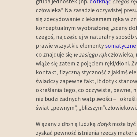
grupa jednostek (np.
dotknąć
czegoś rę
człowieka”. Na zasadzie oczywistej pre
się zdecydowanie z leksemem ręka w znac
konceptualnym wyobrażonej „sceny doty
czegoś, najczęściej w naturalny sposób
prawie wszystkie elementy
somatyczne
co znajduje się
w zasięgu rąk
człowieka, 
wiąże się zatem z pojęciem ręki/dłoni. 
kontakt, fizyczną styczność z jakimś el
świadczy zapewne fakt, iż dotyk stano
określania tego, co oczywiste, pewne, 
nie budzi żadnych wątpliwości – i określi
świat „pewnym”, „bliższym”człowiekowi.
Wiązany z dłonią ludzką
dotyk
może być 
zyskać pewność istnienia rzeczy materia