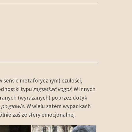
 w sensie metaforycznym) czułości,
jednostki typu
zagłaskać kogoś
. W innych
eranych (wyrażanych) poprzez dotyk
ś po głowie
. W wielu zatem wypadkach
lnie zaś ze sfery emocjonalnej.