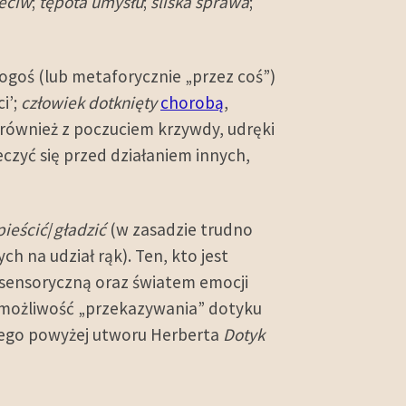
zeciw
;
tępota umysłu
;
śliska sprawa
;
ogoś (lub metaforycznie „przez coś”)
i’;
człowiek dotknięty
chorobą
,
 również z poczuciem krzywdy, udręki
eczyć się przed działaniem innych,
pieścić
/
gładzić
(w zasadzie trudno
 na udział rąk). Ten, kto jest
sensoryczną oraz światem emocji
a możliwość „przekazywania” dotyku
nego powyżej utworu Herberta
Dotyk