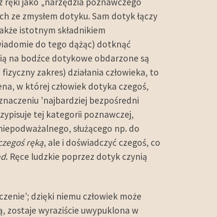
az ręki jako „narzędzia poznawczego
ich ze zmysłem dotyku. Sam dotyk łączy
także istotnym składnikiem
wiadomie do tego dążąc) dotknąć
ścią na bodźce dotykowe obdarzone są
izyczny zakres) działania człowieka, to
a, w której człowiek dotyka czegoś,
naczeniu 'najbardziej bezpośredni
zypisuje tej kategorii poznawczej,
niepodważalnego, służącego np. do
czegoś ręką
, ale i doświadczyć czegoś, co
ad
. Ręce ludzkie poprzez dotyk czynią
zenie’; dzięki niemu człowiek może
ą, zostaje wyraziście uwypuklona w