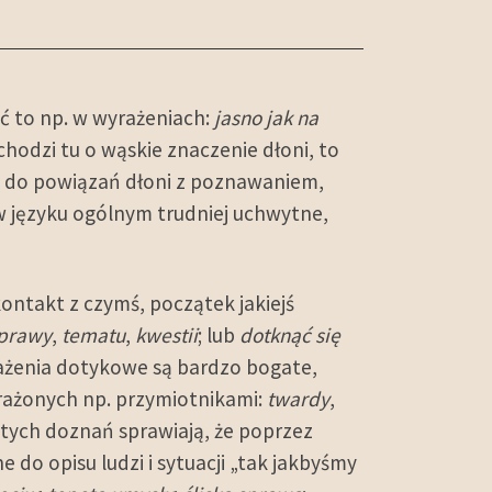
ać to np. w wyrażeniach:
jasno jak na
 chodzi tu o wąskie znaczenie dłoni, to
ący do powiązań dłoni z poznawaniem,
w języku ogólnym trudniej uchwytne,
ntakt z czymś, początek jakiejś
sprawy
,
tematu
,
kwestii
; lub
dotknąć się
ażenia dotykowe są bardzo bogate,
rażonych np. przymiotnikami:
twardy
,
o tych doznań sprawiają, że poprzez
o opisu ludzi i sytuacji „tak jakbyśmy