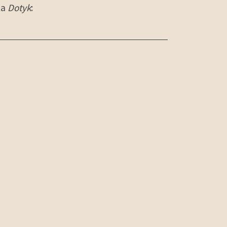
ta
Dotyk
: