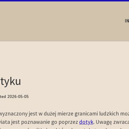
I
otyku
ated
2026-05-05
wyznaczony jest w dużej mierze granicami ludzkich m
iata jest poznawanie go poprzez
dotyk
. Uwagę zwrac