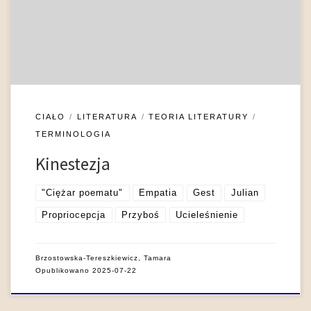
aktywności mózgowej, ale konstytuowane jest także przez
powtarzalne wzorce czynności kinestetycznych i
propriocepcyjnych. Zmysł kinestetyczny umożliwia
rozpoznawanie ruchu […]
CIAŁO
LITERATURA
TEORIA LITERATURY
TERMINOLOGIA
Kinestezja
"Ciężar poematu"
Empatia
Gest
Julian
Propriocepcja
Przyboś
Ucieleśnienie
Brzostowska-Tereszkiewicz, Tamara
Opublikowano
2025-07-22