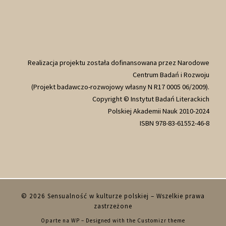
Realizacja projektu została dofinansowana przez Narodowe
Centrum Badań i Rozwoju
(Projekt badawczo-rozwojowy własny N R17 0005 06/2009).
Copyright © Instytut Badań Literackich
Polskiej Akademii Nauk 2010-2024
ISBN 978-83-61552-46-8
© 2026
Sensualność w kulturze polskiej
– Wszelkie prawa
zastrzeżone
Oparte na
WP
– Designed with the
Customizr theme