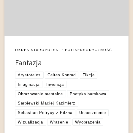
uczestniczyła w przetwarzaniu postrzeżeń zmysłowych i
formowaniu ich w obrazy, druga – imaginacja była
odpowiedzialna za wykorzystywanie obrazów
przechowywanych […]
OKRES STAROPOLSKI
POLISENSORYCZNOŚĆ
Fantazja
Arystoteles
Celtes Konrad
Fikcja
Imaginacja
Inwencja
Obrazowanie mentalne
Poetyka barokowa
Sarbiewski Maciej Kazimierz
Sebastian Petrycy z Pilzna
Unaocznienie
Wizualizacja
Wrażenie
Wyobrażenia