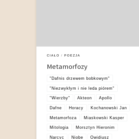
opowieści o przemianie człowieka w zwierzę,
roślinę lub element przyrody nieożywionej jest
mitologia grecka, ale docierają one do świadomości
nowożytnych czytelników i twórców za
pośrednictwem literatury klasycznej. Dziełem,
które miało decydujący wpływ na
spopularyzowanie tej tematyki, były Metamorfozy
Owidiusza […]
CIAŁO
POEZJA
Metamorfozy
"Dafnis drzewem bobkowym"
"Niezwykłym i nie leda piórem"
"Wierzby"
Akteon
Apollo
Dafne
Horacy
Kochanowski Jan
Metamorfoza
Miaskowski Kasper
Mitologia
Morsztyn Hieronim
Narcyc
Niobe
Owidiusz