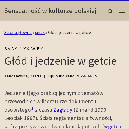
Skip to content
Sensualność w kulturze polskiej
Search
Me
Strona główna
»
smak
»
Głód i jedzenie w getcie
SMAK
XX WIEK
Głód i jedzenie w getcie
Janczewska, Marta
|
Opublikowano
2024-04-15
Jedzenie i jego brak są jednym z tematów
przewodnich w literaturze dokumentu
1
osobistego
z czasu
Zagłady
(Zimand 1990,
Leociak 1997). Ścisła reglamentacja żywności,
która pokrywa zaledwie ułamek potrzeb (w
getcie