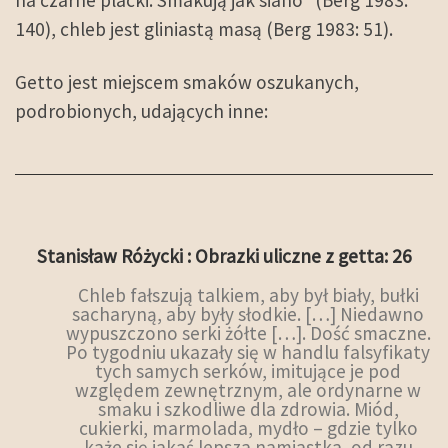
na czarne placki. Smakują jak siano” (Berg 1983:
140), chleb jest gliniastą masą (Berg 1983: 51).
Getto jest miejscem smaków oszukanych,
podrobionych, udających inne:
Stanisław Różycki : Obrazki uliczne z getta: 26
Chleb fałszują talkiem, aby był biały, bułki
sacharyną, aby były słodkie. […] Niedawno
wypuszczono serki żółte […]. Dość smaczne.
Po tygodniu ukazały się w handlu falsyfikaty
tych samych serków, imitujące je pod
względem zewnętrznym, ale ordynarne w
smaku i szkodliwe dla zdrowia. Miód,
cukierki, marmolada, mydło – gdzie tylko
każe się jakaś lepsza namiastka, od razu