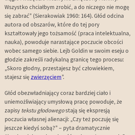
Wszystko chciałbym zrobić, a do niczego nie mogę
się zabrać” (Sierakowiak 1960: 164). Głód odcina
autora od obszarów, które do tej pory
kształtowały jego tożsamość (praca intelektualna,
nauka), powoduje narastające poczucie obcości
wobec samego siebie. Lejb Goldin w swoim eseju o
głodzie zakreśli radykalną granicę tego procesu:
„Skoro głodny, przestajesz być człowiekiem,
stajesz się
zwierzęciem
”.
Głód obezwładniający coraz bardziej ciało i
uniemożliwiający umysłową pracę powoduje, że
zapisy
tekstu głodowego
stają się ekspresją
poczucia własnej alienacji: „Czy też poczuję się
jeszcze kiedyś sobą?” – pyta dramatycznie