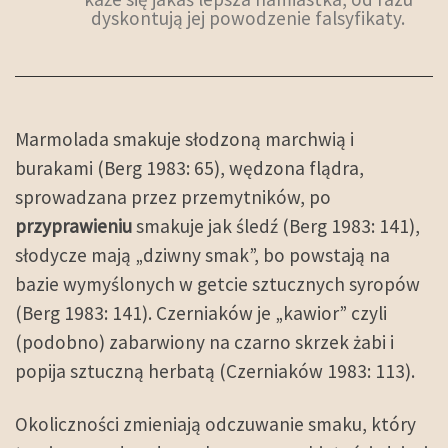
dyskontują jej powodzenie falsyfikaty.
Marmolada smakuje słodzoną marchwią i
burakami (Berg 1983: 65), wędzona flądra,
sprowadzana przez przemytników, po
przyprawieniu
smakuje jak śledź (Berg 1983: 141),
słodycze mają „dziwny smak”, bo powstają na
bazie wymyślonych w getcie sztucznych syropów
(Berg 1983: 141). Czerniaków je „kawior” czyli
(podobno) zabarwiony na czarno skrzek żabi i
popija sztuczną herbatą (Czerniaków 1983: 113).
Okoliczności zmieniają odczuwanie smaku, który