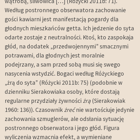
wątrobą, śliwowica […] (Różycki 2011b: 71).
Według postronnego obserwatora zachowanie
gości kawiarni jest manifestacją pogardy dla
głodnych mieszkańców getta. Ich jedzenie do syta
odarte zostaje z neutralności. Ktoś, kto zaspokaja
głód, na dodatek „przedwojennymi” smacznymi
potrawami, dla głodnych jest moralnie
podejrzany, a sam przed sobą musi się swego
nasycenia wstydzić. Bogaci według Różyckiego
„żrą do syta” (Różycki 2011b: 75) (podobnie w
dzienniku Sierakowiaka osoby, które dostają
regularne przydziały żywności
żrą
(Sierakowiak
1960: 136)). Czasownik
żreć
nie wartościuje jedynie
zachowania szmuglerów, ale odsłania sytuację
postronnego obserwatora i jego głód. Figura
wyliczenia wzmacnia efekt, a wymieniane