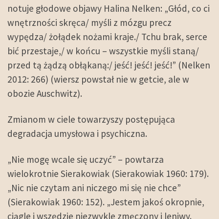
notuje głodowe objawy Halina Nelken: „Głód, co ci
wnętrzności skręca/ myśli z mózgu precz
wypędza/ żołądek nożami kraje./ Tchu brak, serce
bić przestaje,/ w końcu – wszystkie myśli staną/
przed tą żądzą obłąkaną:/ jeść! jeść! jeść!” (Nelken
2012: 266) (wiersz powstał nie w getcie, ale w
obozie Auschwitz).
Zmianom w ciele towarzyszy postępująca
degradacja umysłowa i psychiczna.
„Nie mogę wcale się uczyć” – powtarza
wielokrotnie Sierakowiak (Sierakowiak 1960: 179).
„Nic nie czytam ani niczego mi się nie chce”
(Sierakowiak 1960: 152). „Jestem jakoś okropnie,
ciągle i wszędzie niezwykle zmęczony i leniwy.