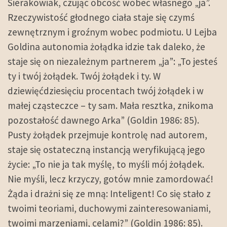
Sierakowiak, czując obcość wobec własnego „ja”.
Rzeczywistość głodnego ciała staje się czymś
zewnętrznym i groźnym wobec podmiotu. U Lejba
Goldina autonomia żołądka idzie tak daleko, że
staje się on niezależnym partnerem „ja”: „To jesteś
ty i twój żołądek. Twój żołądek i ty. W
dziewięćdziesięciu procentach twój żołądek i w
małej cząsteczce – ty sam. Mała resztka, znikoma
pozostałość dawnego Arka” (Goldin 1986: 85).
Pusty żołądek przejmuje kontrolę nad autorem,
staje się ostateczną instancją weryfikującą jego
życie: „To nie ja tak myślę, to myśli mój żołądek.
Nie myśli, lecz krzyczy, gotów mnie zamordować!
Żąda i drażni się ze mną: Inteligent! Co się stało z
twoimi teoriami, duchowymi zainteresowaniami,
twoimi marzeniami, celami?” (Goldin 1986: 85).