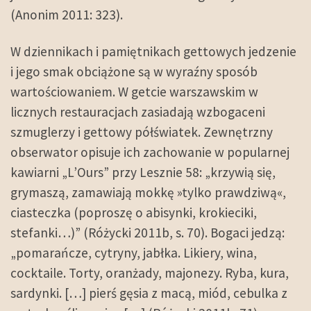
(Anonim 2011: 323).
W dziennikach i pamiętnikach gettowych jedzenie
i jego smak obciążone są w wyraźny sposób
wartościowaniem. W getcie warszawskim w
licznych restauracjach zasiadają wzbogaceni
szmuglerzy i gettowy półświatek. Zewnętrzny
obserwator opisuje ich zachowanie w popularnej
kawiarni „L’Ours” przy Lesznie 58: „krzywią się,
grymaszą, zamawiają mokkę »tylko prawdziwą«,
ciasteczka (poproszę o abisynki, krokieciki,
stefanki…)” (Różycki 2011b, s. 70). Bogaci jedzą:
„pomarańcze, cytryny, jabłka. Likiery, wina,
cocktaile. Torty, oranżady, majonezy. Ryba, kura,
sardynki. […] pierś gęsia z macą, miód, cebulka z