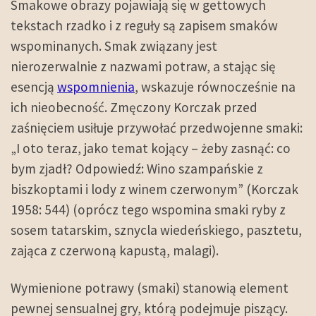
Smakowe obrazy pojawiają się w gettowych
tekstach rzadko i z reguły są zapisem smaków
wspominanych. Smak związany jest
nierozerwalnie z nazwami potraw, a stając się
esencją
wspomnienia
, wskazuje równocześnie na
ich nieobecność. Zmęczony Korczak przed
zaśnięciem usiłuje przywołać przedwojenne smaki:
„I oto teraz, jako temat kojący – żeby zasnąć: co
bym zjadł? Odpowiedź: Wino szampańskie z
biszkoptami i lody z winem czerwonym” (Korczak
1958: 544) (oprócz tego wspomina smaki ryby z
sosem tatarskim, sznycla wiedeńskiego, pasztetu,
zająca z czerwoną kapustą, malagi).
Wymienione potrawy (smaki) stanowią element
pewnej sensualnej gry, którą podejmuje piszący.