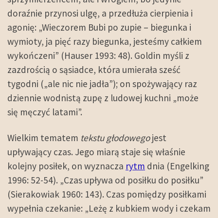
doraźnie przynosi ulgę, a przedłuża cierpienia i
agonię: „Wieczorem Bubi po zupie – biegunka i
wymioty, ja pięć razy biegunka, jesteśmy całkiem
wykończeni” (Hauser 1993: 48). Goldin myśli z
zazdrością o sąsiadce, która umierała sześć
tygodni („ale nic nie jadła”); on spożywający raz
dziennie wodnistą zupę z ludowej kuchni „może
się męczyć latami”.
Wielkim tematem
tekstu głodowego
jest
upływający czas. Jego miarą staje się właśnie
kolejny posiłek, on wyznacza
rytm
dnia (Engelking
1996: 52-54). „Czas upływa od posiłku do posiłku”
(Sierakowiak 1960: 143). Czas pomiędzy posiłkami
wypełnia czekanie: „Leżę z kubkiem wody i czekam