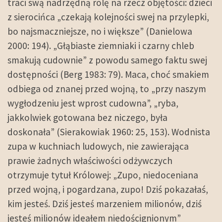
traci swą nadrzędną rolę na rzecz objętości: dzieci
z sierocińca „czekają kolejności swej na przylepki,
bo najsmaczniejsze, no i większe” (Danielowa
2000: 194). „Głąbiaste ziemniaki i czarny chleb
smakują cudownie” z powodu samego faktu swej
dostępności (Berg 1983: 79). Maca, choć smakiem
odbiega od znanej przed wojną, to „przy naszym
wygłodzeniu jest wprost cudowna”, „ryba,
jakkolwiek gotowana bez niczego, była
doskonała” (Sierakowiak 1960: 25, 153). Wodnista
zupa w kuchniach ludowych, nie zawierająca
prawie żadnych właściwości odżywczych
otrzymuje tytuł Królowej: „Zupo, niedoceniana
przed wojną, i pogardzana, zupo! Dziś pokazałaś,
kim jesteś. Dziś jesteś marzeniem milionów, dziś
jesteś milionów ideałem niedoścignionym”