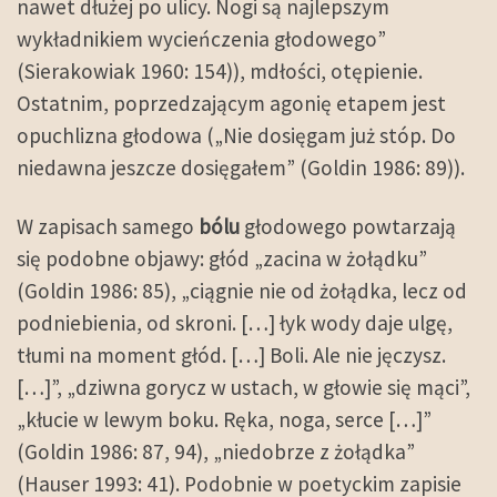
nawet dłużej po ulicy. Nogi są najlepszym
wykładnikiem wycieńczenia głodowego”
(Sierakowiak 1960: 154)), mdłości, otępienie.
Ostatnim, poprzedzającym agonię etapem jest
opuchlizna głodowa („Nie dosięgam już stóp. Do
niedawna jeszcze dosięgałem” (Goldin 1986: 89)).
W zapisach samego
bólu
głodowego powtarzają
się podobne objawy: głód „zacina w żołądku”
(Goldin 1986: 85), „ciągnie nie od żołądka, lecz od
podniebienia, od skroni. […] łyk wody daje ulgę,
tłumi na moment głód. […] Boli. Ale nie jęczysz.
[…]”, „dziwna gorycz w ustach, w głowie się mąci”,
„kłucie w lewym boku. Ręka, noga, serce […]”
(Goldin 1986: 87, 94), „niedobrze z żołądka”
(Hauser 1993: 41). Podobnie w poetyckim zapisie