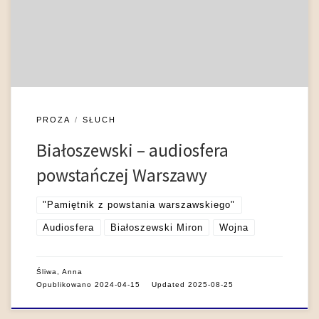
wszystkich zmysłów, między innymiwęchu, dotyku, kinestezji,
ale to wrażenia dźwiękowe uzupełniane wizualnymi
przeważają, czyniąc słuch i wzrok zmysłami dominującymi,
nadrzędnymi wobec pozostałych. […]
PROZA
SŁUCH
Białoszewski – audiosfera
powstańczej Warszawy
"Pamiętnik z powstania warszawskiego"
Audiosfera
Białoszewski Miron
Wojna
Śliwa, Anna
Opublikowano
2024-04-15
Updated
2025-08-25