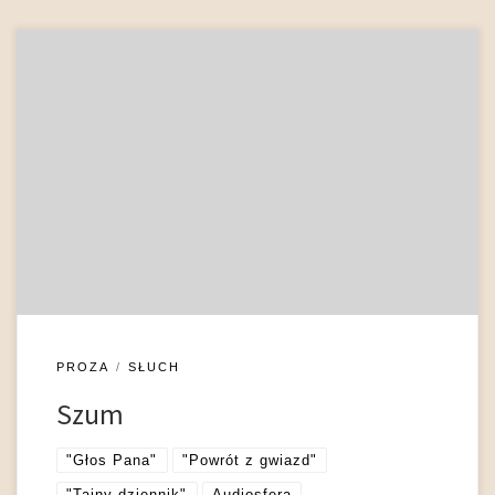
Szum oznacza chaos. Wedle ustaleń semiologii i teorii
informacji bowiem szum „jest to zakłócenie powstające w
kanale i mogące przeinaczyć fizyczną strukturę sygnału” (Eco
1972: 34). Jego obecność w komunikacie artystycznym jest
postrzegana jako brak uporządkowania, błąd lub pozostające
poza kontrolą autora wtargnięcie przypadku, nierzadko
traktowane jako świadectwo warsztatowych niedostatków
[…]
PROZA
SŁUCH
Szum
"Głos Pana"
"Powrót z gwiazd"
"Tajny dziennik"
Audiosfera