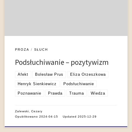
wydarzenia podkreśla ich akcydentalny charakter:
standardowo podsłuchiwanie nie jest działaniem
intencjonalnym, będącym częścią zaplanowanej strategii (np.
zdobywania wiadomości), ale okazuje […]
PROZA
SŁUCH
Podsłuchiwanie – pozytywizm
Afekt
Bolesław Prus
Eliza Orzeszkowa
Henryk Sienkiewicz
Podsłuchiwanie
Poznawanie
Prawda
Trauma
Wiedza
Zalewski, Cezary
Opublikowano
2024-04-15
Updated
2025-12-29