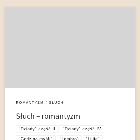
Dźwięki, słyszane za pośrednictwem słuchu zewnętrznego lub
wewnętrznego, wykorzystywane w poezji romantycznej,
umożliwiają ukazywanie ważnych zmian w sytuacji i kondycji
podmiotu poetyckiego, umiejscawiają go w fikcjonalnym
świecie i przynoszą wiedzę o różnych aspektach poetyckiej
kreacji rzeczywistości. Pomimo wzrokocentrycznego
nastawienia literatury w epoce romantyzmu słuch stanowi
istotne uzupełnienie wrażeń płynących z poetyckiego […]
ROMANTYZM
SŁUCH
Słuch – romantyzm
"Dziady" część II
"Dziady" część IV
"Godzina myśli"
"Lambro"
"Lilije"