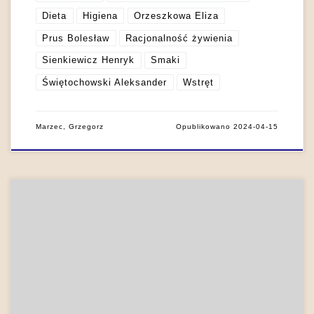
Dieta
Higiena
Orzeszkowa Eliza
Prus Bolesław
Racjonalność żywienia
Sienkiewicz Henryk
Smaki
Świętochowski Aleksander
Wstręt
Marzec, Grzegorz
Opublikowano
2024-04-15
Smak jest kategorią, która z uwagi na swoje konotacje
estetyczne nader często występuje w literaturze w innych
rolach niż związane po prostu z sytuacją stołu i biesiady – i w
twórczości Orzeszkowej znaleźć można całe mnóstwo takich
właśnie, w dość odległy sposób powiązanych ze zmysłem
fizjologicznym, użyć smaku. Jednym z […]