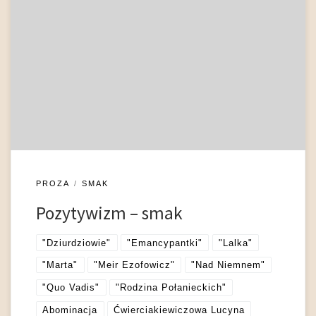
Spośród wszystkich zmysłów smak wydaje się najtrudniejszym
i najmniej uchwytnym przedmiotem analizy – przede
wszystkim ze względu na swoje głębokie zakorzenienie w
estetyce filozoficznej, głównie XVIII i XIX wieku. Jako władza
osądu piękna, a w dalszej kolejności synonim gustu,
wyrafinowania, wykwintności czy ogłady, smak ma często
niewiele wspólnego z fizjologicznym […]
PROZA
SMAK
Pozytywizm – smak
"Dziurdziowie"
"Emancypantki"
"Lalka"
"Marta"
"Meir Ezofowicz"
"Nad Niemnem"
"Quo Vadis"
"Rodzina Połanieckich"
Abominacja
Ćwierciakiewiczowa Lucyna