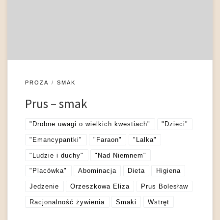
pisarz mógł przemawiać bezpośrednio własnym głosem – a
więc w kronikach i felietonach – po wielokroć dawał do
zrozumienia, że […]
PROZA
SMAK
Prus – smak
"Drobne uwagi o wielkich kwestiach"
"Dzieci"
"Emancypantki"
"Faraon"
"Lalka"
"Ludzie i duchy"
"Nad Niemnem"
"Placówka"
Abominacja
Dieta
Higiena
Jedzenie
Orzeszkowa Eliza
Prus Bolesław
Racjonalność żywienia
Smaki
Wstręt