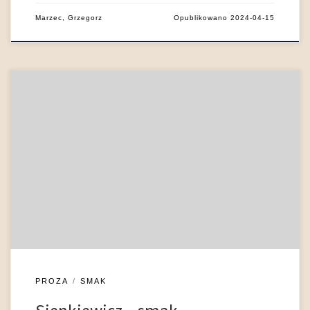
Marzec, Grzegorz
Opublikowano
2024-04-15
Proza Henryka Sienkiewicza jest bodaj najlepszym
unaocznieniem powiązania zmysłu smaku z odczuciami odrazy
i abominacji. Podczas gdy u Elizy Orzeszkowej i Bolesława
Prusa pojawiają się one głównie jako odprysk
rozpowszechnionych w drugiej połowie XIX wieku dyskursów
higienistycznych, to u autora Quo vadis wydają się
znamionować szczególny kulturowy lęk przed obcością […]
PROZA
SMAK