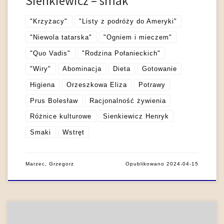
Sienkiewicz – smak
"Krzyżacy"
"Listy z podróży do Ameryki"
"Niewola tatarska"
"Ogniem i mieczem"
"Quo Vadis"
"Rodzina Połanieckich"
"Wiry"
Abominacja
Dieta
Gotowanie
Higiena
Orzeszkowa Eliza
Potrawy
Prus Bolesław
Racjonalność żywienia
Różnice kulturowe
Sienkiewicz Henryk
Smaki
Wstręt
Marzec, Grzegorz
Opublikowano
2024-04-15