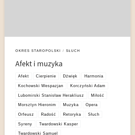
miał naturę podwójną: psychiczną oraz fizjologiczną,
sensualną. Stąd też muzyka, pojmowana zarówno jako
aktywność intelektualna jak i sztuka pobudzająca zmysł […]
OKRES STAROPOLSKI
SŁUCH
Afekt i muzyka
Afekt
Cierpienie
Dźwięk
Harmonia
Kochowski Wespazjan
Korczyński Adam
Lubomirski Stanisław Herakliusz
Miłość
Morsztyn Hieronim
Muzyka
Opera
Orfeusz
Radość
Retoryka
Słuch
Syreny
Twardowski Kasper
Twardowski Samuel