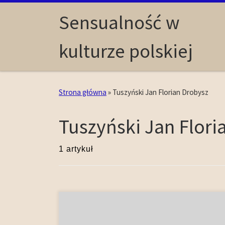
Skip to content
Sensualność w
kulturze polskiej
Strona główna
»
Tuszyński Jan Florian Drobysz
Tuszyński Jan Flori
1 artykuł
Epokę trwającą w Polsce od wstąpienia na tron
Stefana Batorego do końca panowania Jana III