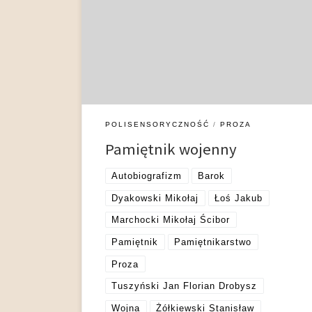
Sobieskiego znaczyły kolejne wojny toczone poza
granicami i wewnątrz kraju. Służba wojskowa stała
się atrakcyjną drogą kariery dla rzesz niezamożnej
szlachty, która w wojennych zdobyczach i
zasługach na polu bitwy upatrywała szansy na
poprawę swojego […]
POLISENSORYCZNOŚĆ
PROZA
Pamiętnik wojenny
Autobiografizm
Barok
Dyakowski Mikołaj
Łoś Jakub
Marchocki Mikołaj Ścibor
Pamiętnik
Pamiętnikarstwo
Proza
Tuszyński Jan Florian Drobysz
Wojna
Żółkiewski Stanisław