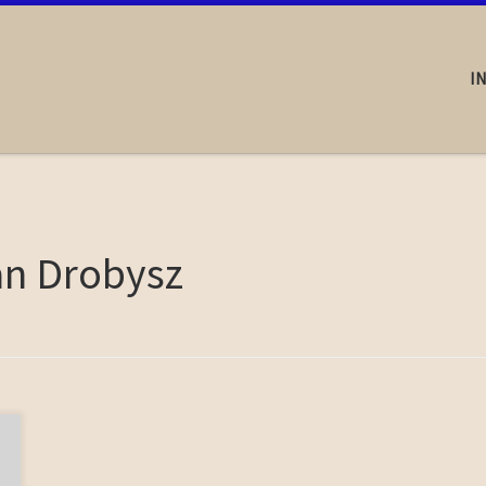
I
an Drobysz