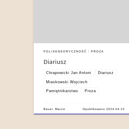
pamiętnikarstwa staropolskiego. Obok dzienników
osobistych ich głównymi odmianami tematycznymi
były, podobnie jak w przypadku pamiętników
właściwych (czyli utworów pisanych z pewnego
dystansu czasowego, po dokonaniu przez autorów
selekcji materiału) relacje z podróży i wojen.
Zaznaczyć tu trzeba, że cechy diariusza ma […]
POLISENSORYCZNOŚĆ
PROZA
Diariusz
Chrapowicki Jan Antoni
Diariusz
Miaskowski Wojciech
Pamiętnikarstwo
Proza
Bauer, Marcin
Opublikowano
2024-04-15