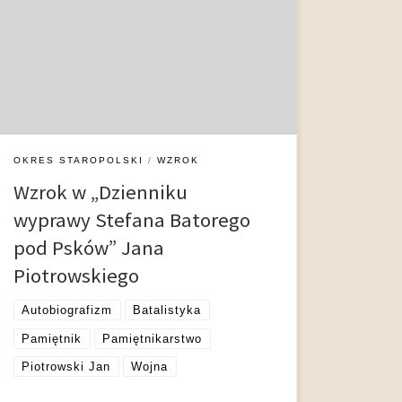
napisanych przez Jana Piotrowskiego, jednego z
sekretarzy królewskich, do marszałka wielkiego
koronnego Andrzeja Opalińskiego między
kwietniem 1581 a marcem 1582 roku. Piotrowski
towarzyszył wówczas Stefanowi Batoremu w
trzeciej kampanii wojny polsko-moskiewskiej o
panowanie w Inflantach, której celem było […]
OKRES STAROPOLSKI
WZROK
Wzrok w „Dzienniku
wyprawy Stefana Batorego
pod Psków” Jana
Piotrowskiego
Autobiografizm
Batalistyka
Pamiętnik
Pamiętnikarstwo
Piotrowski Jan
Wojna