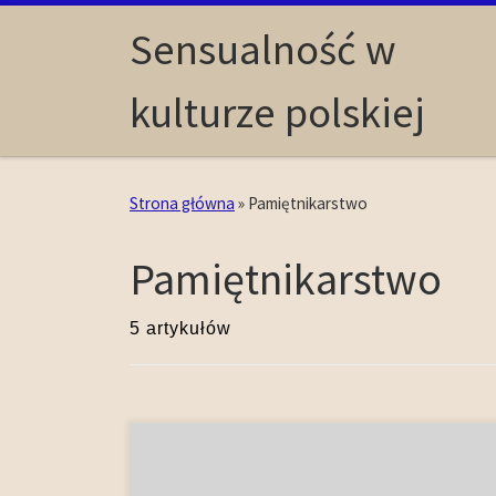
Skip to content
Sensualność w
kulturze polskiej
Strona główna
»
Pamiętnikarstwo
Pamiętnikarstwo
5 artykułów
Spisywane na bieżąco diariusze należały do
najpowszechniej uprawianych form