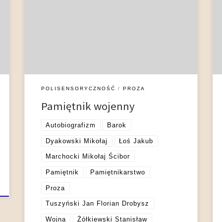
Sobieskiego znaczyły kolejne wojny toczone poza
granicami i wewnątrz kraju. Służba wojskowa stała
się atrakcyjną drogą kariery dla rzesz niezamożnej
szlachty, która w wojennych zdobyczach i
zasługach na polu bitwy upatrywała szansy na
poprawę swojego […]
POLISENSORYCZNOŚĆ
PROZA
Pamiętnik wojenny
Autobiografizm
Barok
Dyakowski Mikołaj
Łoś Jakub
Marchocki Mikołaj Ścibor
Pamiętnik
Pamiętnikarstwo
Proza
Tuszyński Jan Florian Drobysz
Wojna
Żółkiewski Stanisław