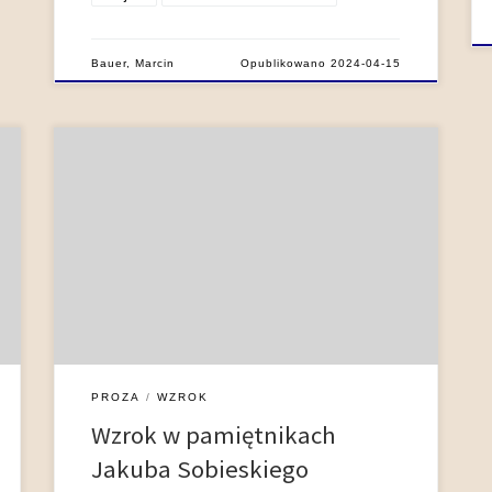
Bauer, Marcin
Opublikowano
2024-04-15
Jakub Sobieski (1591-1646), kasztelan krakowski
oraz wojewoda bełski i ruski, ojciec późniejszego
króla Jana III, należał do najpłodniejszych polskich
pamiętnikarzy XVII stulecia. W formie diariuszy i
pamiętników udokumentował wiele wydarzeń
ważnych zarówno dla własnej biografii, jak i dla
Rzeczypospolitej pod panowaniem dwóch
pierwszych Wazów. Najbardziej rozwinięte pod
względem narracyjnym, a […]
PROZA
WZROK
Wzrok w pamiętnikach
Jakuba Sobieskiego