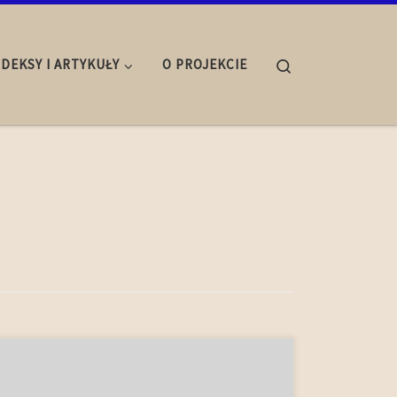
Search
NDEKSY I ARTYKUŁY
O PROJEKCIE
Na epistolarny Dziennik wyprawy Stefana Batorego
pod Psków składa się czternaście listów