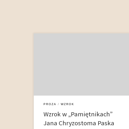
Jan Chryzostom Pasek (ok. 1636 – 1701),
wywodzący się z drobnej szlachty mazowieckiej
żołnierz Stefana Czarnieckiego, u schyłku życia
spisał swoje wspomnienia w Pamiętnikach,
uznawanych obecnie za najwybitniejsze pod
względem walorów literackich osiągnięcie
pamiętnikarstwa staropolskiego. Utwór ten można
uznać za szczytowy przejaw procesu rozwojowego
tej odmiany piśmiennictwa, który trwał w […]
PROZA
WZROK
Wzrok w „Pamiętnikach”
Jana Chryzostoma Paska