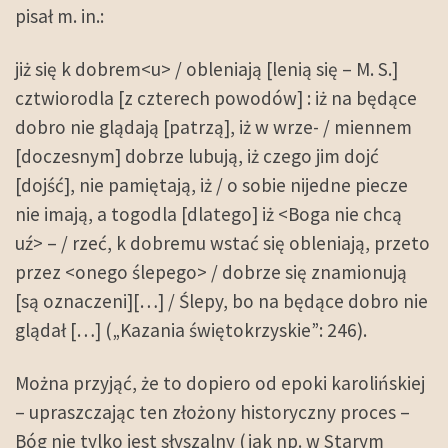
pisał m. in.:
jiż się k dobrem<u> / obleniają [lenią się – M. S.]
cztwiorodla [z czterech powodów] : iż na będące
dobro nie glądają [patrzą], iż w wrze- / miennem
[doczesnym] dobrze lubują, iż czego jim dojć
[dojść], nie pamiętają, iż / o sobie nijedne piecze
nie imają, a togodla [dlatego] iż <Boga nie chcą
uź> – / rzeć, k dobremu wstać się obleniają, przeto
przez <onego ślepego> / dobrze się znamionują
[są oznaczeni][…] / Ślepy, bo na będące dobro nie
glądał […] („Kazania świętokrzyskie”: 246).
Można przyjąć, że to dopiero od epoki karolińskiej
– upraszczając ten złożony historyczny proces –
Bóg nie tylko jest słyszalny (jak np. w Starym