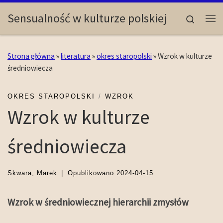
Skip to content
Sensualność w kulturze polskiej
Search
Me
Strona główna
»
literatura
»
okres staropolski
»
Wzrok w kulturze
średniowiecza
OKRES STAROPOLSKI
WZROK
Wzrok w kulturze
średniowiecza
Skwara, Marek
|
Opublikowano
2024-04-15
Wzrok w średniowiecznej hierarchii zmysłów