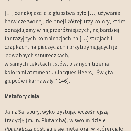
[…] oznaką czci dla głupstwa było […] używanie
barw czerwonej, zielonej i żółtej: trzy kolory, które
odnajdujemy w najprzeróżniejszych, najbardziej
fantazyjnych kombinacjach na […] strojach i
czapkach, na pieczęciach i przytrzymujących je
jedwabnych sznureczkach,
w samych tekstach listów, pisanych trzema
kolorami atramentu (Jacques Heers, „Święta
głupców i karnawały:” 146).
Metafory ciała
Jan z Salisbury, wykorzystując wcześniejszą
tradycję (m. in. Plutarcha), w swoim dziele
Policraticus
posługuje się metaforą, w której ciało