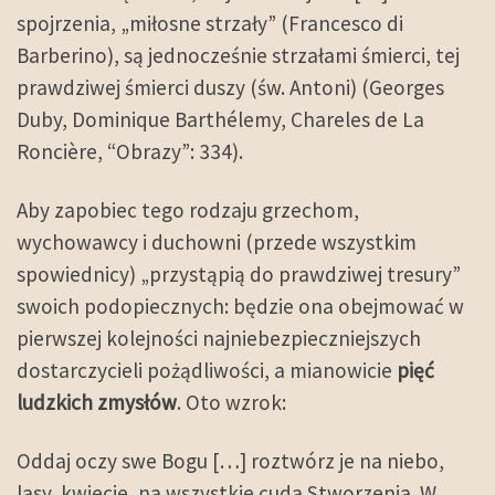
spojrzenia, „miłosne strzały” (Francesco di
Barberino), są jednocześnie strzałami śmierci, tej
prawdziwej śmierci duszy (św. Antoni) (Georges
Duby, Dominique Barthélemy, Chareles de La
Roncière, “Obrazy”: 334).
Aby zapobiec tego rodzaju grzechom,
wychowawcy i duchowni (przede wszystkim
spowiednicy) „przystąpią do prawdziwej tresury”
swoich podopiecznych: będzie ona obejmować w
pierwszej kolejności najniebezpieczniejszych
dostarczycieli pożądliwości, a mianowicie
pięć
ludzkich zmysłów
. Oto wzrok:
Oddaj oczy swe Bogu […] roztwórz je na niebo,
lasy, kwiecie, na wszystkie cuda Stworzenia. W