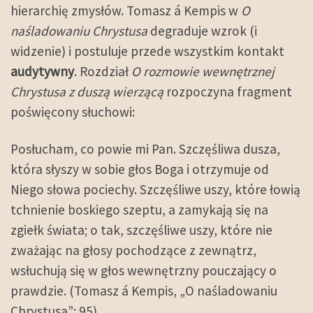
hierarchię zmysłów. Tomasz á Kempis w
O
naśladowaniu Chrystusa
degraduje wzrok (i
widzenie) i postuluje przede wszystkim kontakt
audytywny
. Rozdział
O rozmowie wewnętrznej
Chrystusa z duszą wierzącą
rozpoczyna fragment
poświęcony słuchowi:
Posłucham, co powie mi Pan. Szczęśliwa dusza,
która słyszy w sobie głos Boga i otrzymuje od
Niego słowa pociechy. Szczęśliwe uszy, które łowią
tchnienie boskiego szeptu, a zamykają się na
zgiełk świata; o tak, szczęśliwe uszy, które nie
zważając na głosy pochodzące z zewnątrz,
wsłuchują się w głos wewnętrzny pouczający o
prawdzie. (Tomasz á Kempis, „O naśladowaniu
Chrystusa”: 95).