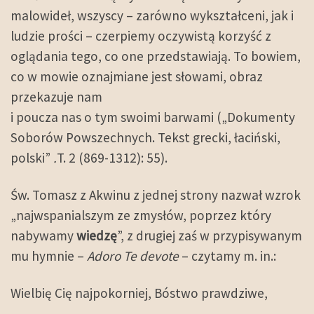
malowideł, wszyscy – zarówno wykształceni, jak i
ludzie prości – czerpiemy oczywistą korzyść z
oglądania tego, co one przedstawiają. To bowiem,
co w mowie oznajmiane jest słowami, obraz
przekazuje nam
i poucza nas o tym swoimi barwami („Dokumenty
Soborów Powszechnych. Tekst grecki, łaciński,
polski”
.
T. 2 (869-1312): 55).
Św. Tomasz z Akwinu z jednej strony nazwał wzrok
„najwspanialszym ze zmysłów, poprzez który
nabywamy
wiedzę
”, z drugiej zaś w przypisywanym
mu hymnie –
Adoro Te devote
– czytamy m. in.:
Wielbię Cię najpokorniej, Bóstwo prawdziwe,