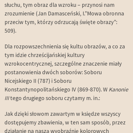
słuchu, tym obraz dla wzroku – przynosi nam
zrozumienie (Jan Damasceński, I.”Mowa obronna
przeciw tym, którzy odrzucają święte obrazy”:
509).
Dla rozpowszechnienia się kultu obrazów, a co za
tym idzie chrześcijańskiej kultury
wzrokocentrycznej, szczególne znaczenie miały
postanowienia dwóch soborów: Soboru
Nicejskiego II (787) i Soboru
Konstantynopolitańskiego IV (869-870). W
Kanonie
III
tego drugiego soboru czytamy m. in.:
Jak dzięki słowom zawartym w księdze wszyscy
dostępujemy zbawienia, w ten sam sposób, przez
działanie na naszą wyobraźnię kolorowych