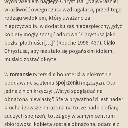
wyobrażeniem nagiego Chrystusa. „Najwyraźniej
wrażliwość owego czasu wzdragała się przed tego
rodzaju widokiem, który uważano za
nieprzyzwoity, w dodatku zaś niebezpieczny, gdyż
kobiety mogły zacząć adorować Chrystusa jako
bożka płodności […]” (Rouche 1998: 437).
Ciało
Chrystusa, aby nie stało się pogańskim idolem,
musiało zostać okryte.
W
romansie
rycerskim bohaterki wielokrotnie
poddawane są złemu
spojrzeniu
mężczyzn. Oto
jedna z nich krzyczy: „Wstyd spoglądać na
obnażoną niewiastę”. Sfera prywatności jest nader
krucha i zawsze narażona na to, że padnie ofiarą
cudzych spojrzeń, toteż gdy w samym centrum
zbiorowości kobieta zostaje obnażona, odarcie z