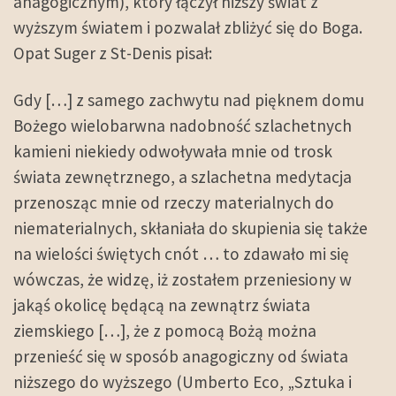
anagogicznym), który łączył niższy świat z
wyższym światem i pozwalał zbliżyć się do Boga.
Opat Suger z St-Denis pisał:
Gdy […] z samego zachwytu nad pięknem domu
Bożego wielobarwna nadobność szlachetnych
kamieni niekiedy odwoływała mnie od trosk
świata zewnętrznego, a szlachetna medytacja
przenosząc mnie od rzeczy materialnych do
niematerialnych, skłaniała do skupienia się także
na wielości świętych cnót … to zdawało mi się
wówczas, że widzę, iż zostałem przeniesiony w
jakąś okolicę będącą na zewnątrz świata
ziemskiego […], że z pomocą Bożą można
przenieść się w sposób anagogiczny od świata
niższego do wyższego (Umberto Eco, „Sztuka i