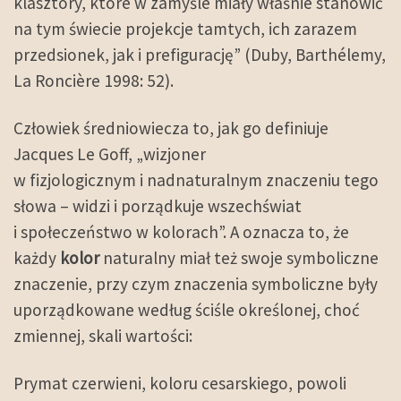
klasztory, które w zamyśle miały właśnie stanowić
na tym świecie projekcje tamtych, ich zarazem
przedsionek, jak i prefigurację” (Duby, Barthélemy,
La Roncière 1998: 52).
Człowiek średniowiecza to, jak go definiuje
Jacques Le Goff, „wizjoner
w fizjologicznym i nadnaturalnym znaczeniu tego
słowa – widzi i porządkuje wszechświat
i społeczeństwo w kolorach”. A oznacza to, że
każdy
kolor
naturalny miał też swoje symboliczne
znaczenie, przy czym znaczenia symboliczne były
uporządkowane według ściśle określonej, choć
zmiennej, skali wartości:
Prymat czerwieni, koloru cesarskiego, powoli