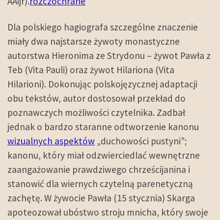
AAijr).
rozczochrane
Dla polskiego hagiografa szczególne znaczenie
miały dwa najstarsze żywoty monastyczne
autorstwa Hieronima ze Strydonu – żywot Pawła z
Teb (Vita Pauli) oraz żywot Hilariona (Vita
Hilarioni). Dokonując polskojęzycznej adaptacji
obu tekstów, autor dostosował przekład do
poznawczych możliwości czytelnika. Zadbał
jednak o bardzo staranne odtworzenie kanonu
wizualnych aspektów
„duchowości pustyni”;
kanonu, który miał odzwierciedlać wewnętrzne
zaangażowanie prawdziwego chrześcijanina i
stanowić dla wiernych czytelną parenetyczną
zachętę. W żywocie Pawła (15 stycznia) Skarga
apoteozował ubóstwo stroju mnicha, który swoje