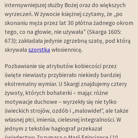
intensywniejszej służby Bożej oraz do większych
wyrzeczeń. W żywocie księżnej czytamy, że „po
skonaniu męża przez lat 30 płótna żadnego okrom
tego, co na głowie, nie używała” (Skarga 1605:
673); zakładała jedynie zgrzebną szatę, pod którą
skrywała
szorstką
włosiennicę.
Pozbawianie się atrybutów kobiecości przez
święte niewiasty przybierało niekiedy bardziej
ekstremalny wymiar. U Skargi znajdujemy cztery
żywoty, których bohaterki – mając różne
motywacje duchowe – wyrzekły się nie tylko
świeckich strojów, ozdób i „malowideł”, ale także
własnej płci, imienia, cielesnej integralności. W
jednym z tekstów hagiograf przekazał
świadectwo Zozymasa o Marii Egipcjance (10