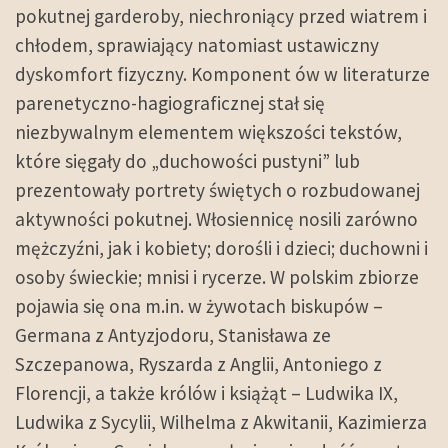
pokutnej garderoby, niechroniący przed wiatrem i
chłodem, sprawiający natomiast ustawiczny
dyskomfort fizyczny. Komponent ów w literaturze
parenetyczno-hagiograficznej stał się
niezbywalnym elementem większości tekstów,
które sięgały do „duchowości pustyni” lub
prezentowały portrety świętych o rozbudowanej
aktywności pokutnej. Włosiennicę nosili zarówno
mężczyźni, jak i kobiety; dorośli i dzieci; duchowni i
osoby świeckie; mnisi i rycerze. W polskim zbiorze
pojawia się ona m.in. w żywotach biskupów –
Germana z Antyzjodoru, Stanisława ze
Szczepanowa, Ryszarda z Anglii, Antoniego z
Florencji, a także królów i książąt – Ludwika IX,
Ludwika z Sycylii, Wilhelma z Akwitanii, Kazimierza