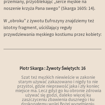
przemiany, przyoblekając „serce męskie na
noszenie krzyża Pana swego” (Skarga 1605: 14).
W „obroku” z żywotu Eufrozyny znajdziemy też
istotny fragment, uściślający reguły
przywdziewania męskiego kostiumu przez kobiety:
Piotr Skarga : Żywoty Świętych: 16
Szat też męzkich niewieście w zakonie
starym używać zakazowano i nigdy to nie
przystoi, gdzie nieprawość jaka i zły koniec
miejsce ma. Lecz gdyż go ku obronie zdrowia
używać się godzi, daleko więcej ku
zaszczyceniu zbawienia dusznego i ku
doskonałemu wolej Bożej wypełnieniu.