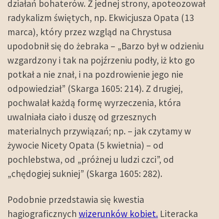
działań bohaterów. Z jednej strony, apoteozował
radykalizm świętych, np. Ekwicjusza Opata (13
marca), który przez wzgląd na Chrystusa
upodobnił się do żebraka – „Barzo był w odzieniu
wzgardzony i tak na pojźrzeniu podły, iż kto go
potkał a nie znał, i na pozdrowienie jego nie
odpowiedział” (Skarga 1605: 214). Z drugiej,
pochwalał każdą formę wyrzeczenia, która
uwalniała ciało i duszę od grzesznych
materialnych przywiązań; np. – jak czytamy w
żywocie Nicety Opata (5 kwietnia) – od
pochlebstwa, od „próżnej u ludzi czci”, od
„chędogiej sukniej” (Skarga 1605: 282).
Podobnie przedstawia się kwestia
hagiograficznych
wizerunków kobiet.
Literacka