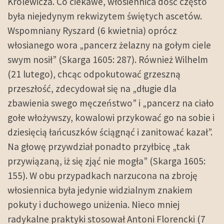
Królewicza. Co ciekawe, włosiennica dość często
była niejedynym rekwizytem świętych ascetów.
Wspomniany Ryszard (6 kwietnia) oprócz
włosianego wora „pancerz żelazny na gołym ciele
swym nosił” (Skarga 1605: 287). Również Wilhelm
(21 lutego), chcąc odpokutować grzeszną
przeszłość, zdecydował się na „długie dla
zbawienia swego męczeństwo” i „pancerz na ciało
gołe włożywszy, kowalowi przykować go na sobie i
dziesięcią łańcuszków ściągnąć i zanitować kazał”.
Na głowę przywdział ponadto przyłbicę „tak
przywiązaną, iż się zjąć nie mogła” (Skarga 1605:
155). W obu przypadkach narzucona na zbroję
włosiennica była jedynie widzialnym znakiem
pokuty i duchowego uniżenia. Nieco mniej
radykalne praktyki stosował Antoni Florencki (7