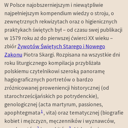
W Polsce najobszerniejszym i niewątpliwie
najpełniejszym kompendium wiedzy o stroju, o
zewnętrznych rekwizytach oraz o higienicznych
praktykach świętych był – od czasu swej publikacji
w 1579 roku aż do pierwszej ćwierci XX wieku –
zbiór
Żywotów Świętych Starego i Nowego
Zakonu
Piotra Skargi. Rozpisana na wszystkie dni
roku liturgicznego kompilacja przybliżała
polskiemu czytelnikowi szeroką panoramę
hagiograficznych portretów o bardzo
zróżnicowanej proweniencji historycznej (od
starochrześcijańskich po potrydenckie),
genologicznej (acta martyrum, passiones,
1
apophtegmata
, vita) oraz tematycznej (biografie
kobiet i mężczyzn, męczenników i wyznawców,
2
3