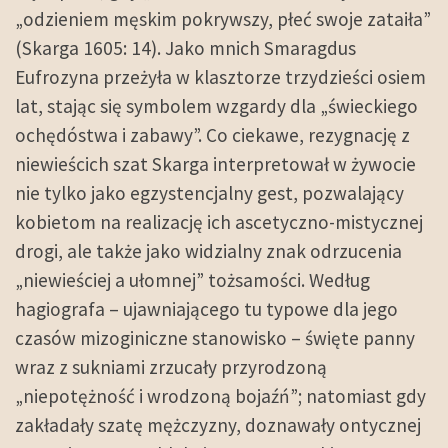
„odzieniem męskim pokrywszy, płeć swoje zataiła”
(Skarga 1605: 14). Jako mnich Smaragdus
Eufrozyna przeżyła w klasztorze trzydzieści osiem
lat, stając się symbolem wzgardy dla „świeckiego
ochędóstwa i zabawy”. Co ciekawe, rezygnację z
niewieścich szat Skarga interpretował w żywocie
nie tylko jako egzystencjalny gest, pozwalający
kobietom na realizację ich ascetyczno-mistycznej
drogi, ale także jako widzialny znak odrzucenia
„niewieściej a ułomnej” tożsamości. Według
hagiografa – ujawniającego tu typowe dla jego
czasów mizoginiczne stanowisko – święte panny
wraz z sukniami zrzucały przyrodzoną
„niepotężność i wrodzoną bojaźń”; natomiast gdy
zakładały szatę mężczyzny, doznawały ontycznej