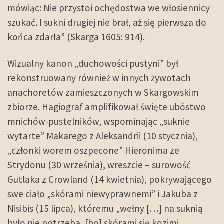
mówiąc: Nie przystoi ochędostwa we włosiennicy
szukać. I sukni drugiej nie brał, aż się pierwsza do
końca zdarła” (Skarga 1605: 914).
Wizualny kanon „duchowości pustyni” był
rekonstruowany również w innych żywotach
anachoretów zamieszczonych w Skargowskim
zbiorze. Hagiograf amplifikował święte ubóstwo
mnichów-pustelników, wspominając „suknie
wytarte” Makarego z Aleksandrii (10 stycznia),
„członki worem oszpecone” Hieronima ze
Strydonu (30 września), wreszcie – surowość
Gutlaka z Crowland (14 kwietnia), pokrywającego
swe ciało „skórami niewyprawnemi” i Jakuba z
Nisibis (15 lipca), któremu „wełny […] na suknią
było nie potrzeba, [bo] skórami się kozimi