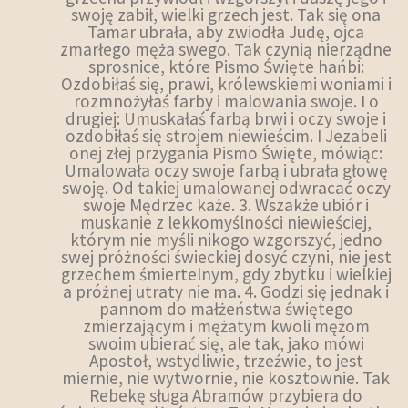
swoję zabił, wielki grzech jest. Tak się ona
Tamar ubrała, aby zwiodła Judę, ojca
zmarłego męża swego. Tak czynią nierządne
sprosnice, które Pismo Święte hańbi:
Ozdobiłaś się, prawi, królewskiemi woniami i
rozmnożyłaś farby i malowania swoje. I o
drugiej: Umuskałaś farbą brwi i oczy swoje i
ozdobiłaś się strojem niewieścim. I Jezabeli
onej złej przygania Pismo Święte, mówiąc:
Umalowała oczy swoje farbą i ubrała głowę
swoję. Od takiej umalowanej odwracać oczy
swoje Mędrzec każe. 3. Wszakże ubiór i
muskanie z lekkomyślności niewieściej,
którym nie myśli nikogo wzgorszyć, jedno
swej próżności świeckiej dosyć czyni, nie jest
grzechem śmiertelnym, gdy zbytku i wielkiej
a próżnej utraty nie ma. 4. Godzi się jednak i
pannom do małżeństwa świętego
zmierzającym i mężatym kwoli mężom
swoim ubierać się, ale tak, jako mówi
Apostoł, wstydliwie, trzeźwie, to jest
miernie, nie wytwornie, nie kosztownie. Tak
Rebekę sługa Abramów przybiera do