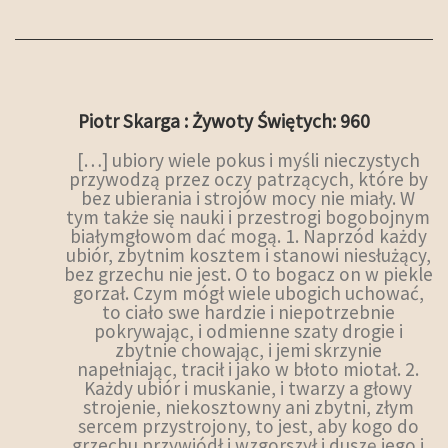
Piotr Skarga : Żywoty Świętych: 960
[…] ubiory wiele pokus i myśli nieczystych
przywodzą przez oczy patrzących, które by
bez ubierania i strojów mocy nie miały. W
tym także się nauki i przestrogi bogobojnym
białymgłowom dać mogą. 1. Naprzód każdy
ubiór, zbytnim kosztem i stanowi niesłużący,
bez grzechu nie jest. O to bogacz on w piekle
gorzał. Czym mógł wiele ubogich uchować,
to ciało swe hardzie i niepotrzebnie
pokrywając, i odmienne szaty drogie i
zbytnie chowając, i jemi skrzynie
napełniając, tracił i jako w błoto miotał. 2.
Każdy ubiór i muskanie, i twarzy a głowy
strojenie, niekosztowny ani zbytni, złym
sercem przystrojony, to jest, aby kogo do
grzechu przywiódł i wzgorszył i duszę jego i