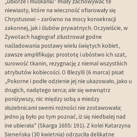
„ubiorze i muskaniu” miały zachowywać te
niewiasty, które na wieczność ofiarowały się
Chrystusowi – zarówno na mocy konsekracji
zakonnej, jak i ślubów prywatnych. Oczywiście, w
Żywotach hagiograf zilustrował godne
naśladowania postawy wielu świętych kobiet,
zawsze amplifikując prostotę i ubóstwo ich szat,
surowość tkanin, rezygnację z niemal wszystkich
atrybutów kobiecości. O Blezylli (6 marca) pisał:
„Pokorne i podłe odzienie jej nie ukazowało, jako u
drugich, nadętego serca; ale się wewnątrz
poniżywszy, nic między sobą a miedzy
służebnicami swemi rożności nie zostawowała;
jedno ją było po tym poznać, iż się niedbalej nad
ine ubierała” (Skarga 1605: 191). Z kolei Katarzyna
Sieneńska (30 kwietnia) odrzuciła delikatne