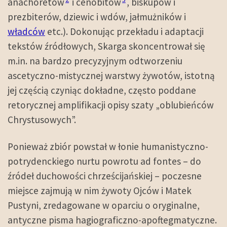
anachoretów
i cenobitów
, biskupów i
prezbiterów, dziewic i wdów, jałmużników i
władców
etc.). Dokonując przekładu i adaptacji
tekstów źródłowych, Skarga skoncentrował się
m.in. na bardzo precyzyjnym odtworzeniu
ascetyczno-mistycznej warstwy żywotów, istotną
jej częścią czyniąc dokładne, często poddane
retorycznej amplifikacji opisy szaty „oblubieńców
Chrystusowych”.
Ponieważ zbiór powstał w łonie humanistyczno-
potrydenckiego nurtu powrotu ad fontes – do
źródeł duchowości chrześcijańskiej – poczesne
miejsce zajmują w nim żywoty Ojców i Matek
Pustyni, zredagowane w oparciu o oryginalne,
antyczne pisma hagiograficzno-apoftegmatyczne.