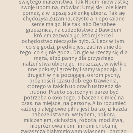
świętego małżeństwa. Tak Noemi niewiastkę
swoję upomina, mówiąc: Umyj się i olejkiem
pomaż, a w lepszą sukienkę ubierz. Tak się
chędożyła Zuzanna, czyste a niepokalane
serce mając. Nie tak jako Bersabee
grzesznica, na cudzołóstwo z Dawidem
królem zezwalając, której serce i
ochędostwo nieczyste było. 5. Lecz w tym,
co się godzi, prędkie jest zachwianie do
tego, co się nie godzi. Drugie w rzeczy się dla
męża, albo panny dla przyszłego
małżeństwa ubierając i muszcząc, w wielkie
inne pokusy i grzechy i samy wpadają, i
drugich w nie pociągają, okrom pychy,
próżności i czasu dobrego trawienia,
którego w takich ubiorach ustrzedz się
trudno. Przeto ostrożnym barzo być
potrzeba około tego, a baczenie mieć na
czas, na miejsce, na persony. A to rozumieć
każdej białejgłowie pilna jest barzo, iż każda
nabożeństwem, wstydem, pokorą,
milczeniem, cichością, robotą, modlitwą,
niepróżnowaniem i innemi cnotami,
zwłaszcza białymgłowam własnemi, bardzo