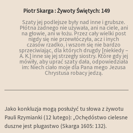
Piotr Skarga : Żywoty Świętych: 149
Szaty jej podlejsze były nad inne i grubsze.
Płótna żadnego nie używała, ani na ciele, ani
na głowie, ani w łożu. Przez cały wielki post
nigdy się nie przewłóczyła, acz i inych
czasów rzadko, i wszom się nie bardzo
sprzeciwiając, dla których drugdy [niekiedy –
A. K.] inne się jej strzegły siostry. Które gdy jej
mówiły, aby uprać szaty dała, odpowiedziała
im: Niech ciało moje dla Pana mego Jezusa
Chrystusa robacy jedzą.
Jako konkluzja mogą posłużyć tu słowa z żywotu
Pauli Rzymianki (12 lutego): „Ochędóstwo cielesne
duszne jest plugastwo (Skarga 1605: 132).