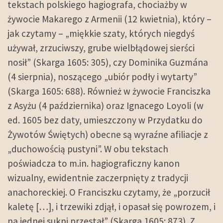
tekstach polskiego hagiografa, chociażby w
żywocie Makarego z Armenii (12 kwietnia), który –
jak czytamy – „miękkie szaty, których niegdyś
używał, zrzuciwszy, grube wielbłądowej sierści
nosił” (Skarga 1605: 305), czy Dominika Guzmána
(4 sierpnia), noszącego „ubiór podły i wytarty”
(Skarga 1605: 688). Również w żywocie Franciszka
z Asyżu (4 października) oraz Ignacego Loyoli (w
ed. 1605 bez daty, umieszczony w Przydatku do
Żywotów Świętych) obecne są wyraźne afiliacje z
„duchowością pustyni”. W obu tekstach
poświadcza to m.in. hagiograficzny kanon
wizualny, ewidentnie zaczerpnięty z tradycji
anachoreckiej. O Franciszku czytamy, że „porzucił
kaletę […], i trzewiki zdjął, i opasał się powrozem, i
na jednej sukni przestał” (Skarga 1605: 873). Z