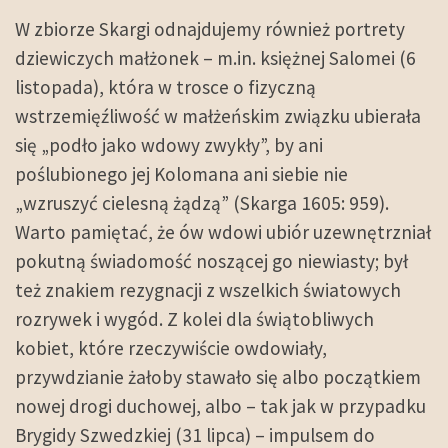
W zbiorze Skargi odnajdujemy również portrety
dziewiczych małżonek – m.in. księżnej Salomei (6
listopada), która w trosce o fizyczną
wstrzemięźliwość w małżeńskim związku ubierała
się „podło jako wdowy zwykły”, by ani
poślubionego jej Kolomana ani siebie nie
„wzruszyć cielesną żądzą” (Skarga 1605: 959).
Warto pamiętać, że ów wdowi ubiór uzewnętrzniał
pokutną świadomość noszącej go niewiasty; był
też znakiem rezygnacji z wszelkich światowych
rozrywek i wygód. Z kolei dla świątobliwych
kobiet, które rzeczywiście owdowiały,
przywdzianie żałoby stawało się albo początkiem
nowej drogi duchowej, albo – tak jak w przypadku
Brygidy Szwedzkiej (31 lipca) – impulsem do