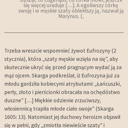
się więcej uraduje […]. A ogoliwszy córkę
swoję i w męskie szaty oblekłszy ją, nazwał ją
Marynus. (,
Trzeba wreszcie wspomnieć żywot Eufrozyny (2
stycznia), która „szaty męskie wzięła na się”, aby
skutecznie ukryć się przed pragnącym wydać ją za
mąż ojcem. Skarga podkreślał, iż Eufrozyna już za
młodu gardziła kobiecymi atrybutami: „Łańcuszki,
perły, złoto i pierścionki obracała na ochędóstwo
duszne” […] Miękkie odzienie zrzuciwszy,
włosiennicą trapiła młode ciało swoje” (Skarga
1605: 13). Natomiast jej duchowy heroizm objawił
się w pełni, gdy „zmiotła niewieście szaty” i