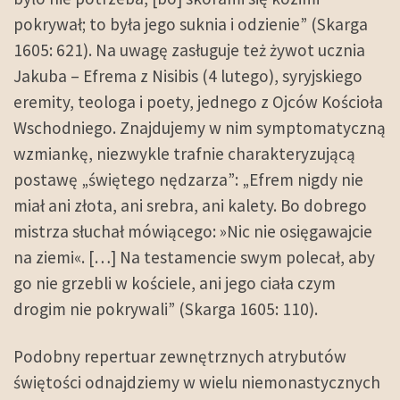
pokrywał; to była jego suknia i odzienie” (Skarga
1605: 621). Na uwagę zasługuje też żywot ucznia
Jakuba – Efrema z Nisibis (4 lutego), syryjskiego
eremity, teologa i poety, jednego z Ojców Kościoła
Wschodniego. Znajdujemy w nim symptomatyczną
wzmiankę, niezwykle trafnie charakteryzującą
postawę „świętego nędzarza”: „Efrem nigdy nie
miał ani złota, ani srebra, ani kalety. Bo dobrego
mistrza słuchał mówiącego: »Nic nie osięgawajcie
na ziemi«. […] Na testamencie swym polecał, aby
go nie grzebli w kościele, ani jego ciała czym
drogim nie pokrywali” (Skarga 1605: 110).
Podobny repertuar zewnętrznych atrybutów
świętości odnajdziemy w wielu niemonastycznych