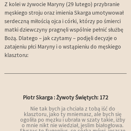
Z kolei w żywocie Maryny (29 lutego) przybranie
męskiego stroju oraz imienia Skarga umotywował
serdeczną miłością ojca i córki, którzy po śmierci
matki dziewczyny pragnęli wspólnie pełnić służbę
Bożą. Dlatego – jak czytamy – podjęli decyzje o
zatajeniu płci Maryny i o wstąpieniu do męskiego
klasztoru:
Piotr Skarga : Żywoty Świętych: 172
Nie tak bych ja chciała z tobą iść do
klasztoru, jako ty mniemasz, ale bych się
ogoliła po męzku i ubrała w szaty takie, iżby
o mnie nikt nie wiedział, jeslim białogłowa.
Słysząc to Eugenijus, co córka mówi, jeszcze