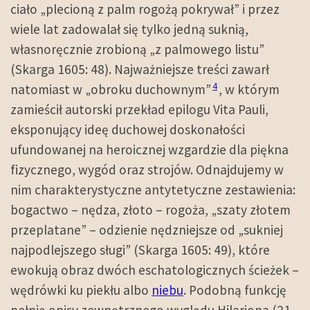
ciało „plecioną z palm rogożą pokrywał” i przez
wiele lat zadowalał się tylko jedną suknią,
własnoręcznie zrobioną „z palmowego listu”
(Skarga 1605: 48). Najważniejsze treści zawarł
4
natomiast w „obroku duchownym”
, w którym
zamieścił autorski przekład epilogu Vita Pauli,
eksponujący ideę duchowej doskonałości
ufundowanej na heroicznej wzgardzie dla piękna
fizycznego, wygód oraz strojów. Odnajdujemy w
nim charakterystyczne antytetyczne zestawienia:
bogactwo – nędza, złoto – rogoża, „szaty złotem
przeplatane” – odzienie nędzniejsze od „sukniej
najpodlejszego sługi” (Skarga 1605: 49), które
ewokują obraz dwóch eschatologicznych ścieżek –
wędrówki ku piekłu albo
niebu
. Podobną funkcję