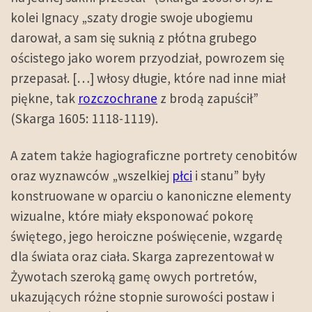
kolei Ignacy „szaty drogie swoje ubogiemu
darował, a sam się suknią z płótna grubego
ościstego jako worem przyodział, powrozem się
przepasał. […] włosy długie, które nad inne miał
piękne, tak
rozczochrane
z brodą zapuścił”
(Skarga 1605: 1118-1119).
A zatem także hagiograficzne portrety cenobitów
oraz wyznawców „wszelkiej
płci
i stanu” były
konstruowane w oparciu o kanoniczne elementy
wizualne, które miały eksponować pokorę
świętego, jego heroiczne poświęcenie, wzgardę
dla świata oraz ciała. Skarga zaprezentował w
Żywotach szeroką gamę owych portretów,
ukazujących różne stopnie surowości postaw i