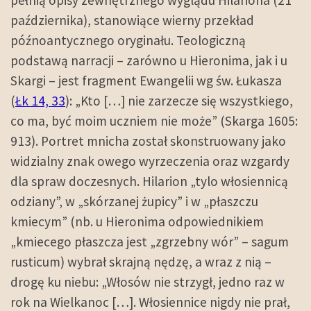
pełnią opisy zewnętrznego wyglądu Hilariona (21
października), stanowiące wierny przekład
późnoantycznego oryginału. Teologiczną
podstawą narracji – zarówno u Hieronima, jak i u
Skargi – jest fragment Ewangelii wg św. Łukasza
(
Łk 14, 33
): „Kto […] nie zarzecze się wszystkiego,
co ma, być moim uczniem nie może” (Skarga 1605:
913). Portret mnicha został skonstruowany jako
widzialny znak owego wyrzeczenia oraz wzgardy
dla spraw doczesnych. Hilarion „tylo włosiennicą
odziany”, w „skórzanej żupicy” i w „płaszczu
kmiecym” (nb. u Hieronima odpowiednikiem
„kmiecego płaszcza jest „zgrzebny wór” – sagum
rusticum) wybrał skrajną nędzę, a wraz z nią –
drogę ku niebu: „Włosów nie strzygł, jedno raz w
rok na Wielkanoc […]. Włosiennice nigdy nie prał,