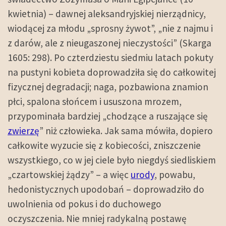
kwietnia) – dawnej aleksandryjskiej nierządnicy,
wiodącej za młodu „sprosny żywot”, „nie z najmu i
z darów, ale z nieugaszonej nieczystości” (Skarga
1605: 298). Po czterdziestu siedmiu latach pokuty
na pustyni kobieta doprowadziła się do całkowitej
fizycznej degradacji; naga, pozbawiona znamion
płci, spalona słońcem i ususzona mrozem,
przypominała bardziej „chodzące a ruszające się
zwierzę
” niż człowieka. Jak sama mówiła, dopiero
całkowite wyzucie się z kobiecości, zniszczenie
wszystkiego, co w jej ciele było niegdyś siedliskiem
„czartowskiej żądzy” – a więc
urody
, powabu,
hedonistycznych upodobań – doprowadziło do
uwolnienia od pokus i do duchowego
oczyszczenia. Nie mniej radykalną postawę