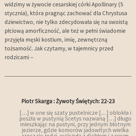
widzimy w żywocie cesarskiej córki Apollinary (5
stycznia), która pragnąc zachować dla Chrystusa
dziewictwo, nie tylko zdecydowała się na swoistą
płciową amorficzność, ale też w pełni świadomie
przyjęła męski kostium, imię, zewnętrzną
tożsamość. Jak czytamy, w tajemnicy przed
rodzicami –
Piotr Skarga : Żywoty Świętych: 22-23
[…] w one się szaty pustelnicze […] oblokła i
poszła w pustynią Scetys nazwaną […] długo
mieszkając na pustyni, przy jednym błotnym
jezierze, gdzie komorów jadowitych wielka
rzecz się rodzi, walczyła z djabłem i z swym