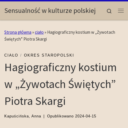
Skip to content
Sensualność w kulturze polskiej
Search
Me
Strona główna
»
ciało
»
Hagiograficzny kostium w „Żywotach
Świętych” Piotra Skargi
CIAŁO
OKRES STAROPOLSKI
Hagiograficzny kostium
w „Żywotach Świętych”
Piotra Skargi
Kapuścińska, Anna
|
Opublikowano
2024-04-15