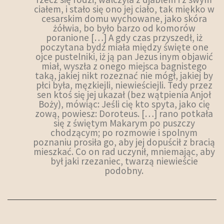
ciałem, i stało się ono jej ciało, tak miękko w
cesarskim domu wychowane, jako skóra
żółwia, bo było barzo od komorów
poranione […] A gdy czas przyszedł, iż
poczytana bydź miała między święte one
ojce pustelniki, iż ją pan Jezus inym objawić
miał, wyszła z onego miejsca bagnistego
taką, jakiej nikt rozeznać nie mógł, jakiej by
płci była, męzkiejli, niewieściejli. Tedy przez
sen ktoś się jej ukazał (bez wątpienia Anjoł
Boży), mówiąc: Jeśli cię kto spyta, jako cię
zową, powiesz: Doroteus. […] rano potkała
się z świętym Makarym po puszczy
chodzącym; po rozmowie i spolnym
poznaniu prosiła go, aby jej dopuścił z bracią
mieszkać. Co on rad uczynił, mniemając, aby
był jaki rzezaniec, twarzą niewieście
podobny.