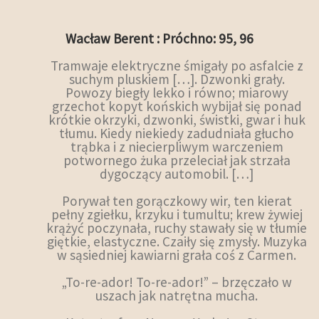
Wacław Berent : Próchno: 95, 96
Tramwaje elektryczne śmigały po asfalcie z
suchym pluskiem […]. Dzwonki grały.
Powozy biegły lekko i równo; miarowy
grzechot kopyt końskich wybijał się ponad
krótkie okrzyki, dzwonki, świstki, gwar i huk
tłumu. Kiedy niekiedy zadudniała głucho
trąbka i z niecierpliwym warczeniem
potwornego żuka przeleciał jak strzała
dygoczący automobil. […]
Porywał ten gorączkowy wir, ten kierat
pełny zgiełku, krzyku i tumultu; krew żywiej
krążyć poczynała, ruchy stawały się w tłumie
giętkie, elastyczne. Czaiły się zmysły. Muzyka
w sąsiedniej kawiarni grała coś z Carmen.
„To-re-ador! To-re-ador!” – brzęczało w
uszach jak natrętna mucha.