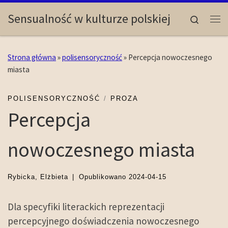
Skip to content
Sensualność w kulturze polskiej
Search
Me
Strona główna
»
polisensoryczność
»
Percepcja nowoczesnego
miasta
POLISENSORYCZNOŚĆ
PROZA
Percepcja
nowoczesnego miasta
Rybicka, Elżbieta
|
Opublikowano
2024-04-15
Dla specyfiki literackich reprezentacji
percepcyjnego doświadczenia nowoczesnego