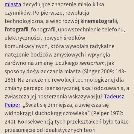
miasta
decydujące znaczenie miało kilka
czynników. Po pierwsze, rewolucja
technologiczna, a więc rozwój
kinematografii
,
fotografii
, fonografii, upowszechnienie telefonu,
elektryczności, nowych środków
komunikacyjnych, która wywołała radykalne
natężenie bodźców zmysłowych i wpłynęła
zarówno na zmianę ludzkiego
sensorium
, jak i
sposoby doświadczania miasta (Singer 2009: 143-
186). Na znaczenie rewolucji technologicznej dla
zmiany percepcji sensorycznej, skali odczuwania, a
zwłaszcza jej poszerzenia wskazywał już
Tadeusz
Peiper
: „Świat się zmniejsza, a zwiększa się
widnokrąg i słuchokrąg człowieka” (Peiper 1972:
240). Konsekwencją tych przekształceń było także
przesunięcie od idealistycznych teorii