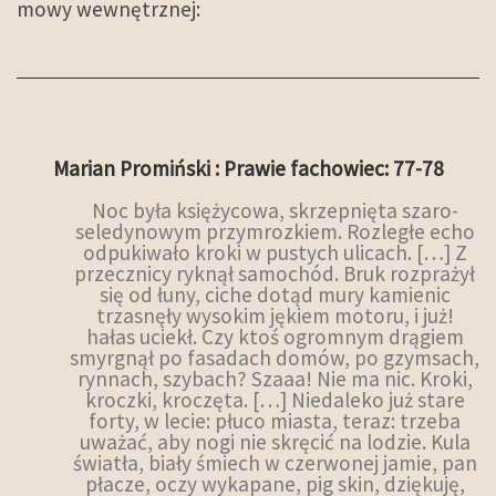
mowy wewnętrznej:
Marian Promiński : Prawie fachowiec: 77-78
Noc była księżycowa, skrzepnięta szaro-
seledynowym przymrozkiem. Rozległe echo
odpukiwało kroki w pustych ulicach. […] Z
przecznicy ryknął samochód. Bruk rozprażył
się od łuny, ciche dotąd mury kamienic
trzasnęły wysokim jękiem motoru, i już!
hałas uciekł. Czy ktoś ogromnym drągiem
smyrgnął po fasadach domów, po gzymsach,
rynnach, szybach? Szaaa! Nie ma nic. Kroki,
kroczki, kroczęta. […] Niedaleko już stare
forty, w lecie: płuco miasta, teraz: trzeba
uważać, aby nogi nie skręcić na lodzie. Kula
światła, biały śmiech w czerwonej jamie, pan
płacze, oczy wykapane, pig skin, dziękuję,