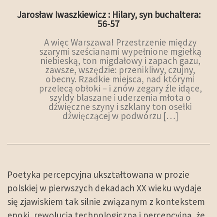
Jarosław Iwaszkiewicz : Hilary, syn buchaltera:
56-57
A więc Warszawa! Przestrzenie między
szarymi sześcianami wypełnione mgiełką
niebieską, ton migdałowy i zapach gazu,
zawsze, wszędzie: przenikliwy, czujny,
obecny. Rzadkie miejsca, nad którymi
przelecą obłoki – i znów zegary źle idące,
szyldy blaszane i uderzenia młota o
dźwięczne szyny i szklany ton osełki
dźwięczącej w podwórzu […]
Poetyka percepcyjna ukształtowana w prozie
polskiej w pierwszych dekadach XX wieku wydaje
się zjawiskiem tak silnie związanym z kontekstem
epoki, rewolucją technologiczną i percepcyjną, że