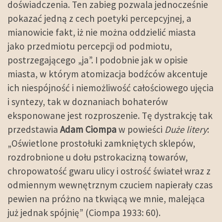
doświadczenia. Ten zabieg pozwala jednocześnie
pokazać jedną z cech poetyki percepcyjnej, a
mianowicie fakt, iż nie można oddzielić miasta
jako przedmiotu percepcji od podmiotu,
postrzegającego „ja”. I podobnie jak w opisie
miasta, w którym atomizacja bodźców akcentuje
ich niespójność i niemożliwość całościowego ujęcia
i syntezy, tak w doznaniach bohaterów
eksponowane jest rozproszenie. Tę dystrakcję tak
przedstawia
Adam Ciompa
w powieści
Duże litery
:
„Oświetlone prostołuki zamkniętych sklepów,
rozdrobnione u dołu pstrokacizną towarów,
chropowatość gwaru ulicy i ostrość świateł wraz z
odmiennym wewnętrznym czuciem napierały czas
pewien na próżno na tkwiącą we mnie, malejąca
już jednak spójnię” (Ciompa 1933: 60).