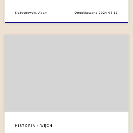
Kożuchowski, Adam
Opublikowano
2024-04-15
Jak się wydaje, palenie tytoniu dość długo pozostawało w
cieniu zażywania tabaki, choć naturalnie brak jest statystyk,
które by to udowadniały. Istnieje też szereg świadectw
wskazujących, że zwyczaj ten zadomowił się również wśród
warstw wyższych. Entuzjastą palenia fajki (zwłaszcza
poobiedniej) miał być np. Jan III Sobieski, który fajkę zdobytą w
[…]
HISTORIA
WĘCH