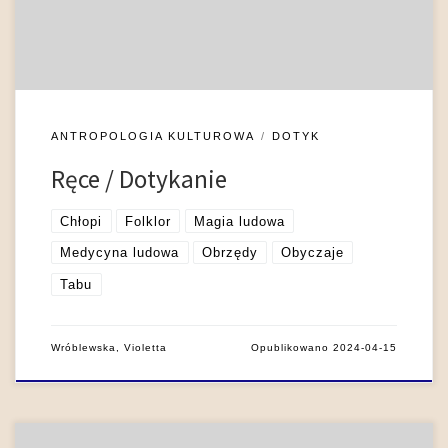
ubieranie się, mycie czy przygotowywanie posiłków oraz
dostarczanie pożywienia do ust, a […]
ANTROPOLOGIA KULTUROWA
DOTYK
Ręce / Dotykanie
Chłopi
Folklor
Magia ludowa
Medycyna ludowa
Obrzędy
Obyczaje
Tabu
Wróblewska, Violetta
Opublikowano
2024-04-15