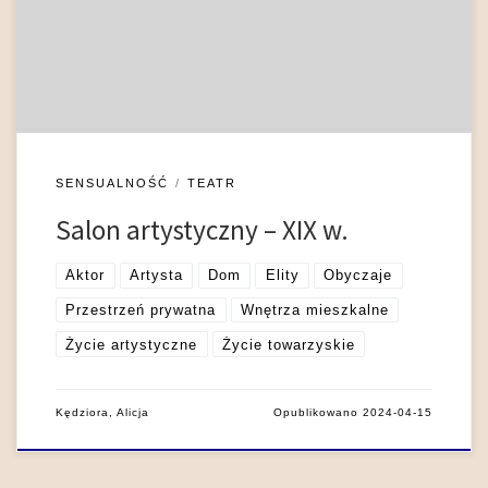
czynszowej), dworze szlacheckim bądź pałacu
arystokratycznym. To […] reprezentacyjne pomieszczenie
przeznaczone do przyjmowania gości, odznaczające się
bogatym wystrojem (…) także reprezentacyjny pokój […]
SENSUALNOŚĆ
TEATR
Salon artystyczny – XIX w.
Aktor
Artysta
Dom
Elity
Obyczaje
Przestrzeń prywatna
Wnętrza mieszkalne
Życie artystyczne
Życie towarzyskie
Kędziora, Alicja
Opublikowano
2024-04-15