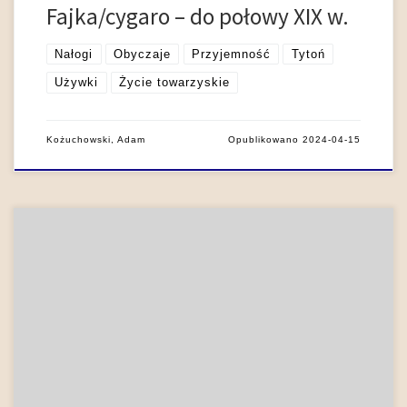
Fajka/cygaro – do połowy XIX w.
Nałogi
Obyczaje
Przyjemność
Tytoń
Używki
Życie towarzyskie
Kożuchowski, Adam
Opublikowano
2024-04-15
Historia pierwszych trzech stuleci używania tytoniu w Polsce
obfituje w szereg zagadek i wymaga dalszych badań. Nie
przeprowadzono ich jak dotąd zapewne z powodu
lekceważenia tego tematu, a które trudno sobie obecnie
wyobrazić z powodu zdemonizowania tego zagadnienia
zarówno w kulturze masowej, jak i w dyskursie naukowym.
Początki używania tytoniu […]