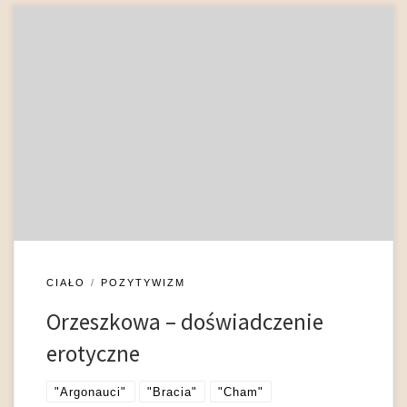
Spośród twórców epoki pozytywizmu Eliza Orzeszkowa
wydaje się pisarką najbardziej pruderyjną. Jak pisał Stanisław
Brzozowski, „nie ufa ona temu, co jest w człowieku naturą, nie
ufa temu, co przemawia jako pociąg i popęd. Hasło jej jest: nie
ja, nie moje, nie mnie” (Brzozowski 1971: 95). Dla autorki
Australczyka erotyka wiązała […]
CIAŁO
POZYTYWIZM
Orzeszkowa – doświadczenie
erotyczne
"Argonauci"
"Bracia"
"Cham"