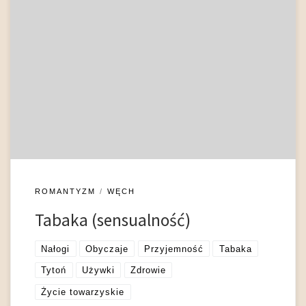
W pierwszym poważnym polskim traktatacie poświęconym
tabace Nauka jako o dobrym a także y złym używaniu proszku
tabakowego (1650),, autor stwierdzał, że Polacy: […] nabrali
przekonania, że kto jej używa, żadnej już choroby obawiać się
nie musi. I dlatego śmielej zbytkują, zwłaszcza coraz większym
pijaństwem grzesząc. Mylą się strasznie, gdyż […]
ROMANTYZM
WĘCH
Tabaka (sensualność)
Nałogi
Obyczaje
Przyjemność
Tabaka
Tytoń
Używki
Zdrowie
Życie towarzyskie