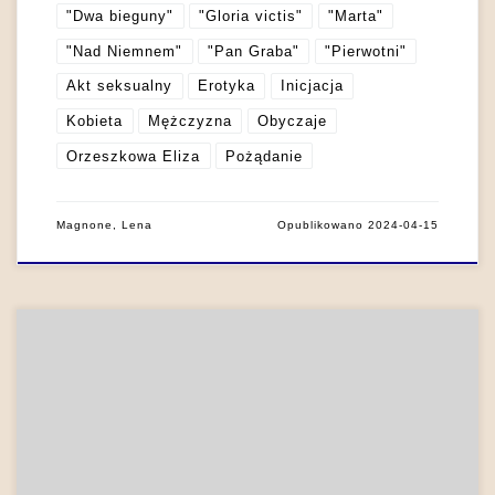
"Dwa bieguny"
"Gloria victis"
"Marta"
"Nad Niemnem"
"Pan Graba"
"Pierwotni"
Akt seksualny
Erotyka
Inicjacja
Kobieta
Mężczyzna
Obyczaje
Orzeszkowa Eliza
Pożądanie
Magnone, Lena
Opublikowano
2024-04-15
LNK Ręce w społecznościach chłopskich należały do niezwykle
istotnych części ciała, przede wszystkim ze względu na
funkcję użytkową, jaką pełniły w sensualistycznym poznawaniu
i porządkowaniu świata. Dwie sprawne ręce pozwalały na pełną
samodzielność w codziennych sytuacjach życiowych, jak