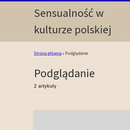
Skip to content
Sensualność w
kulturze polskiej
Strona główna
»
Podglądanie
Podglądanie
2 artykuły
Widzeniu przypada w europejskiej kulturze XVIII w.
szczególne miejsce. Percepcja wzrokowa –