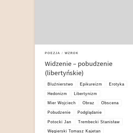
uważana za dominującą formę sensorycznego
kontaktu ze światem – stanowi w powszechnej
świadomości fundamentalne narzędzie poznania.
Istotnym komponentem osiemnastowiecznej
kultury oka jest literatura libertyńska, która w
krajach zachodnioeuropejskich pojawia się pod
koniec XVI w., na gruncie polskim natomiast […]
POEZJA
WZROK
Widzenie – pobudzenie
(libertyńskie)
Bluźnierstwo
Epikureizm
Erotyka
Hedonizm
Libertynizm
Mier Wojciech
Obraz
Obscena
Pobudzenie
Podglądanie
Potocki Jan
Trembecki Stanisław
Węgierski Tomasz Kajetan