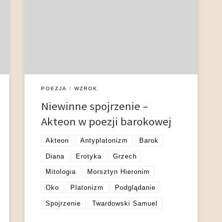
sferą erotyki. Do interpretacji i przedstawień
kładących nacisk na sensualny aspekt opowieści
prowokuje jeden z jej głównych epizodów – kąpiel
Diany. Intymny moment troski o własne ciało,
obnażający pełnię zmysłowego czaru niebianki,
staje się spektaklem dla […]
POEZJA
WZROK
Niewinne spojrzenie –
Akteon w poezji barokowej
Akteon
Antyplatonizm
Barok
Diana
Erotyka
Grzech
Mitologia
Morsztyn Hieronim
Oko
Platonizm
Podglądanie
Spojrzenie
Twardowski Samuel