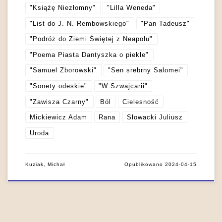
"Książę Niezłomny"
"Lilla Weneda"
"List do J. N. Rembowskiego"
"Pan Tadeusz"
"Podróż do Ziemi Świętej z Neapolu"
"Poema Piasta Dantyszka o piekle"
"Samuel Zborowski"
"Sen srebrny Salomei"
"Sonety odeskie"
"W Szwajcarii"
"Zawisza Czarny"
Ból
Cielesność
Mickiewicz Adam
Rana
Słowacki Juliusz
Uroda
Kuziak, Michał
Opublikowano
2024-04-15