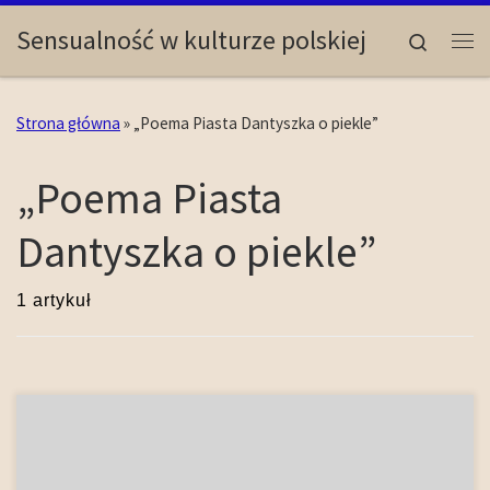
Skip to content
Sensualność w kulturze polskiej
Search
Me
Strona główna
»
„Poema Piasta Dantyszka o piekle”
„Poema Piasta
Dantyszka o piekle”
1 artykuł
Reprezentacje męskiego ciała w literaturze romantycznej są
najczęściej schematyczne i częściowe, w efekcie więc rzadko