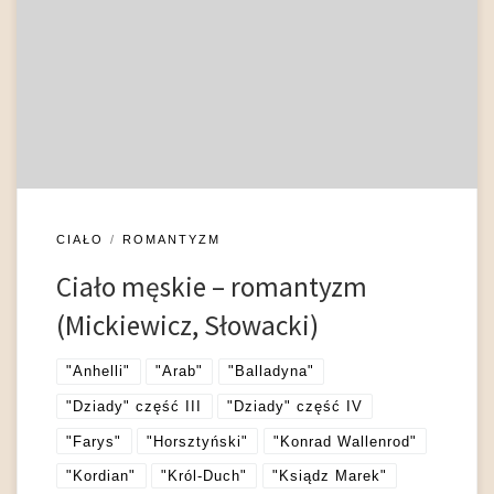
przyczyniają się do zindywidualizowania kreacji bohatera.
Oczywiście, uprzywilejowana jest w nich twarz, oczy, czoło –
szczególnie ujawniające walor semiotyczny, dość przypomnieć
o oczach Konrada z III cz. Dziadów czy o jego ranie na czole
(Dopart […]
CIAŁO
ROMANTYZM
Ciało męskie – romantyzm
(Mickiewicz, Słowacki)
"Anhelli"
"Arab"
"Balladyna"
"Dziady" część III
"Dziady" część IV
"Farys"
"Horsztyński"
"Konrad Wallenrod"
"Kordian"
"Król-Duch"
"Ksiądz Marek"