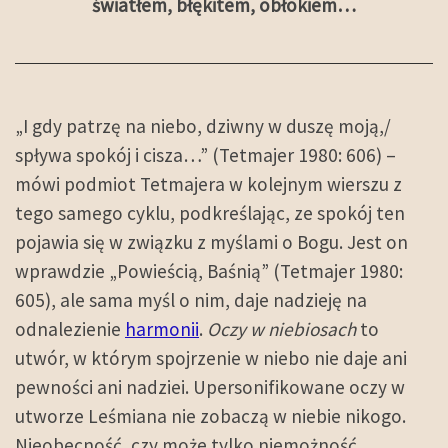
światłem, błękitem, obłokiem…
„I gdy patrzę na niebo, dziwny w duszę moją,/
spływa spokój i cisza…” (Tetmajer 1980: 606) –
mówi podmiot Tetmajera w kolejnym wierszu z
tego samego cyklu, podkreślając, ze spokój ten
pojawia się w związku z myślami o Bogu. Jest on
wprawdzie „Powieścią, Baśnią” (Tetmajer 1980:
605), ale sama myśl o nim, daje nadzieję na
odnalezienie
harmonii
.
Oczy w niebiosach
to
utwór, w którym spojrzenie w niebo nie daje ani
pewności ani nadziei. Upersonifikowane oczy w
utworze Leśmiana nie zobaczą w niebie nikogo.
Nieobecność, czy może tylko niemożność