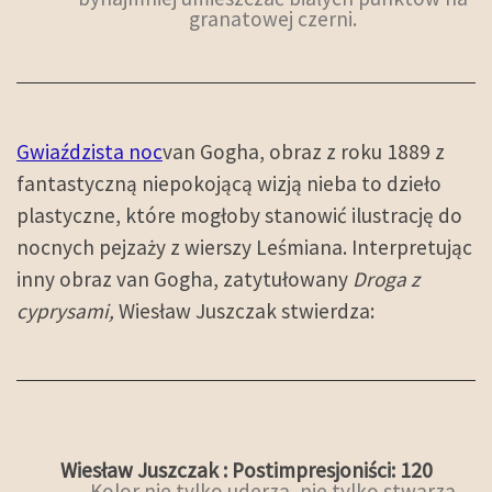
granatowej czerni.
Gwiaździsta noc
van Gogha, obraz z roku 1889 z
fantastyczną niepokojącą wizją nieba to dzieło
plastyczne, które mogłoby stanowić ilustrację do
nocnych pejzaży z wierszy Leśmiana. Interpretując
inny obraz van Gogha, zatytułowany
Droga z
cyprysami,
Wiesław Juszczak stwierdza:
Wiesław Juszczak : Postimpresjoniści: 120
Kolor nie tylko uderza, nie tylko stwarza