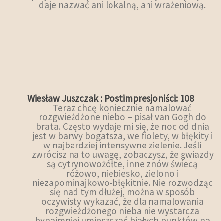
daje nazwać ani lokalną, ani wrażeniową.
Wiesław Juszczak : Postimpresjoniści: 108
Teraz chcę koniecznie namalować
rozgwieżdżone niebo – pisał van Gogh do
brata. Często wydaje mi się, że noc od dnia
jest w barwy bogatsza, we fiolety, w błękity i
w najbardziej intensywne zielenie. Jeśli
zwrócisz na to uwagę, zobaczysz, że gwiazdy
są cytrynowożółte, inne znów świecą
różowo, niebiesko, zielono i
niezapominajkowo-błękitnie. Nie rozwodząc
się nad tym dłużej, można w sposób
oczywisty wykazać, że dla namalowania
rozgwieżdżonego nieba nie wystarcza
bynajmniej umieszczać białych punktów na