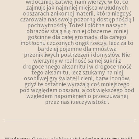
widoczniej. Łatwiej nam wierzyć w to, co
zajmuje jak najmniej miejsca w ułudnych
obszarach znikomej materii, która niegdyś
czarowała nas swoją pozorną dostępnością i
pochwytnością. Toteż i płótna naszych
obrazów stają się mniej obszerne, mniej
gościnne dla całej gromady, dla całego
motłochu czczonych ongiś rzeczy, lecz za to
bardziej pojemne dla mnóstwa
przenikliwych postrzeżeń i domysłów. Nie
wierzymy w realność samej sukni z
drogocennego aksamitu i w drogocenność
tego aksamitu, lecz szukamy na niej
osobliwej gry świateł i cieni, barw i tonów,
gdyż te ostatnie wyrażają coś mniejszego
pod względem obszaru, a coś większego pod
względem napomknień o przeczuwanej
przez nas rzeczywistości.