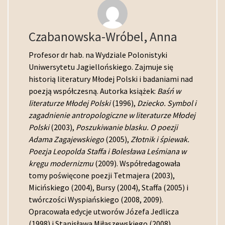
Czabanowska-Wróbel, Anna
Profesor dr hab. na Wydziale Polonistyki
Uniwersytetu Jagiellońskiego. Zajmuje się
historią literatury Młodej Polski i badaniami nad
poezją współczesną. Autorka książek:
Baśń w
literaturze Młodej Polski
(1996),
Dziecko. Symbol i
zagadnienie antropologiczne w literaturze Młodej
Polski
(2003),
Poszukiwanie blasku. O poezji
Adama Zagajewskiego
(2005),
Złotnik i śpiewak.
Poezja Leopolda Staffa i Bolesława Leśmiana w
kręgu modernizmu
(2009). Współredagowała
tomy poświęcone poezji Tetmajera (2003),
Micińskiego (2004), Bursy (2004), Staffa (2005) i
twórczości Wyspiańskiego (2008, 2009).
Opracowała edycje utworów Józefa Jedlicza
(1998) i Stanisława Miłaszewskiego (2008).