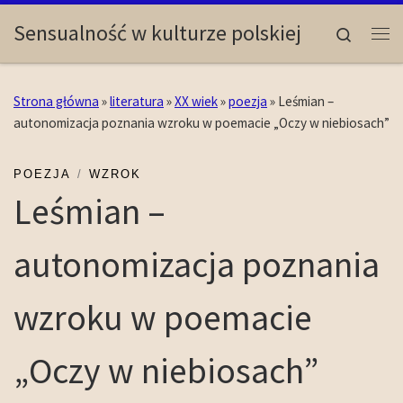
Skip to content
Sensualność w kulturze polskiej
Search
Me
Strona główna
»
literatura
»
XX wiek
»
poezja
»
Leśmian –
autonomizacja poznania wzroku w poemacie „Oczy w niebiosach”
POEZJA
WZROK
Leśmian –
autonomizacja poznania
wzroku w poemacie
„Oczy w niebiosach”