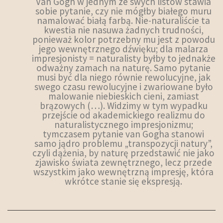
Van Gogh w jednym ze swych listów stawia
sobie pytanie, czy nie mógłby białego muru
namalować białą farbą. Nie-naturaliście ta
kwestia nie nasuwa żadnych trudności,
ponieważ kolor potrzebny mu jest z powodu
jego wewnętrznego dźwięku; dla malarza
impresjonisty = naturalisty byłby to jednakże
odważny zamach na naturę. Samo pytanie
musi być dla niego równie rewolucyjne, jak
swego czasu rewolucyjne i zwariowane było
malowanie niebieskich cieni, zamiast
brązowych (…). Widzimy w tym wypadku
przejście od akademickiego realizmu do
naturalistycznego impresjonizmu;
tymczasem pytanie van Gogha stanowi
samo jądro problemu „transpozycji natury”,
czyli dążenia, by naturę przedstawić nie jako
zjawisko świata zewnętrznego, lecz przede
wszystkim jako wewnętrzną impresję, która
wkrótce stanie się ekspresją.