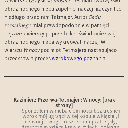
W wierszu
Oczy w niebiosach
Leśmian tworzy swój
obraz nocnego nieba zupełnie inaczej niż czynił to
niedługo przed nim Tetmajer. Autor
Sadu
rozstajnego
miał prawdopodobnie w pamięci
pejzaże z wierszy poprzednika i świadomie swój
obraz nocnego nieba wykreował inaczej. W
wierszu
W nocy
podmiot Tetmajera następująco
przedstawia proces
wzrokowego poznania
:
Kazimierz Przerwa-Tetmajer : W nocy: [brak
strony]
Spojrzałem w nieba ciemności bezkresne i
wzrok mój ugrzązł w tej kopule wklęsłej, i
dziwnej trwogi dreszcze mną zatrzęsły,
dreszcze mrożące krew w żyłach, bolesne.