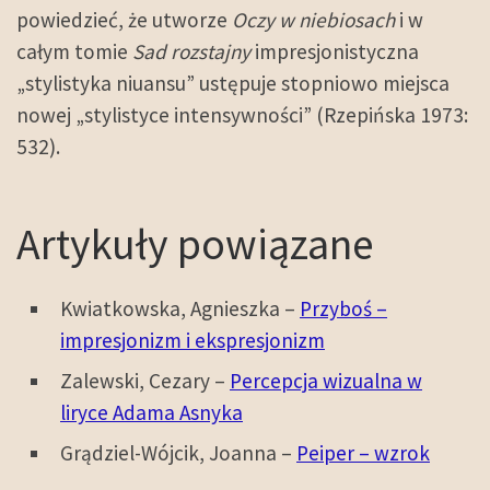
powiedzieć, że utworze
Oczy w niebiosach
i w
całym tomie
Sad rozstajny
impresjonistyczna
„stylistyka niuansu” ustępuje stopniowo miejsca
nowej „stylistyce intensywności” (Rzepińska 1973:
532).
Artykuły powiązane
Kwiatkowska, Agnieszka –
Przyboś –
impresjonizm i ekspresjonizm
Zalewski, Cezary –
Percepcja wizualna w
liryce Adama Asnyka
Grądziel-Wójcik, Joanna –
Peiper – wzrok