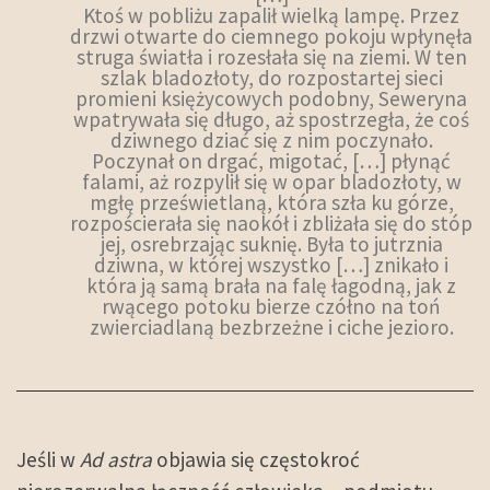
Ktoś w pobliżu zapalił wielką lampę. Przez
drzwi otwarte do ciemnego pokoju wpłynęła
struga światła i rozesłała się na ziemi. W ten
szlak bladozłoty, do rozpostartej sieci
promieni księżycowych podobny, Seweryna
wpatrywała się długo, aż spostrzegła, że coś
dziwnego dziać się z nim poczynało.
Poczynał on drgać, migotać, […] płynąć
falami, aż rozpylił się w opar bladozłoty, w
mgłę prześwietlaną, która szła ku górze,
rozpościerała się naokół i zbliżała się do stóp
jej, osrebrzając suknię. Była to jutrznia
dziwna, w której wszystko […] znikało i
która ją samą brała na falę łagodną, jak z
rwącego potoku bierze czółno na toń
zwierciadlaną bezbrzeżne i ciche jezioro.
Jeśli w
Ad astra
objawia się częstokroć