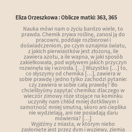
Eliza Orzeszkowa : Oblicze matki: 363, 365
Nauka mówi nam o życiu bardzo wiele, to
prawda. Chemik zrywa roślinę, zanosi ją do
pracowni, poddaje rozbiorowi i
doświadczeniom, po czym oznajmia światu,
z jakich pierwiastków jest złożoną, ile
zawiera azotu, a ile wapna, w jaki sposób
zakiełkowała, pod wpływem jakich przyczyn
rozwinęła się i wzrosła. […] Wszystko […] to,
co słyszymy od chemika […], zawiera w
sobie prawdę i jedno tylko zachodzi pytanie:
czy zawiera w sobie całą prawdę? Bo
chcielibyśmy zapytać chemika: dlaczego w
wieczór zimowy róże stojące na kominku
uczyniły nam chłód mniej dotkliwym i
samotność mniej smutną, skoro ani cieplika
nie wydzielają, ani nie posiadają daru
mówienia? […]
Wyjdźmy z miasta, w którym niebo
zasłonięte jest przez dym i wyziewy, ziemia