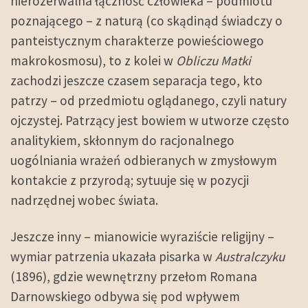
nierozerwalna łączność człowieka – podmiotu
poznającego – z naturą (co skądinąd świadczy o
panteistycznym charakterze powieściowego
makrokosmosu), to z kolei w
Obliczu Matki
zachodzi jeszcze czasem separacja tego, kto
patrzy – od przedmiotu oglądanego, czyli natury
ojczystej. Patrzący jest bowiem w utworze często
analitykiem, skłonnym do racjonalnego
uogólniania wrażeń odbieranych w zmysłowym
kontakcie z przyrodą; sytuuje się w pozycji
nadrzędnej wobec świata.
Jeszcze inny – mianowicie wyraziście religijny –
wymiar patrzenia ukazała pisarka w
Australczyku
(1896), gdzie wewnętrzny przełom Romana
Darnowskiego odbywa się pod wpływem