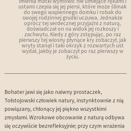
imienia matki wymówić nie umiejące rękami i
ustami czepia się jej piersi, które może ślimak
do swego wapiennego domku i robak do
swojej rodzinnej grudki uczuwa. Jednakże
oprócz tej serdecznej przyjaźni z naturą,
doświadczał on na widok jej rozkoszy i
zachwytu. Kiedy z góry zstępując, po raz
pierwszy tej wiosny płynące kry zobaczył, jak
wryty stanął i taki okrzyk z rozwartych ust
wydał, jakby je zobaczył po raz pierwszy w
życiu.
Bohater jawi się jako naiwny prostaczek,
Tołstojowski człowiek natury, instynktownie z nią
powiązany, chłonący jej piękno wszystkimi
zmysłami. Wzrokowe obcowanie z naturą odbywa
się oczywiście bezrefleksyjnie; przy czym wrażenia