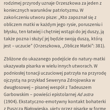
rodzimej przyrody uznaje Orzeszkowa za jeden z
koniecznych warunków patriotyzmu. W
zakończeniu utworu pisze: „Kto zapoznał się z
obliczem matki w każdym jego rysie, poruszeniu i
błysku, ten łatwiej i chętniej wstąpi do jej duszy, ją
także pozna i służyć jej będzie swoją duszą, którą
jest – uczucie” (Orzeszkowa, „Oblicze Matki”: 381).
Zbliżone do ukazanego podejście do natury-matki
ukazywała pisarka w wielu innych utworach. W
podniosłej tonacji uczuciowej patrzyła na przyrodę
ojczystą na przykład Seweryna Zdrojowska w
dwugłosowej – pisanej wespół z Tadeuszem
Garbowskim – powieści epistolarnej
Ad astra
(1904). Ekstatyczno-emotywny kontakt bohaterki
z Puszczą Białowieską, ujęty przez pisarkę w formę