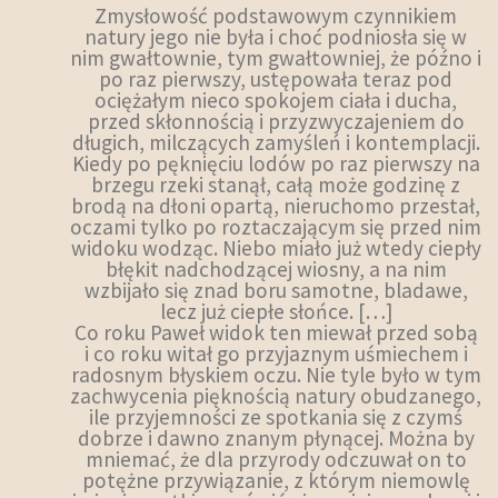
Zmysłowość podstawowym czynnikiem
natury jego nie była i choć podniosła się w
nim gwałtownie, tym gwałtowniej, że późno i
po raz pierwszy, ustępowała teraz pod
ociężałym nieco spokojem ciała i ducha,
przed skłonnością i przyzwyczajeniem do
długich, milczących zamyśleń i kontemplacji.
Kiedy po pęknięciu lodów po raz pierwszy na
brzegu rzeki stanął, całą może godzinę z
brodą na dłoni opartą, nieruchomo przestał,
oczami tylko po roztaczającym się przed nim
widoku wodząc. Niebo miało już wtedy ciepły
błękit nadchodzącej wiosny, a na nim
wzbijało się znad boru samotne, bladawe,
lecz już ciepłe słońce. […]
Co roku Paweł widok ten miewał przed sobą
i co roku witał go przyjaznym uśmiechem i
radosnym błyskiem oczu. Nie tyle było w tym
zachwycenia pięknością natury obudzanego,
ile przyjemności ze spotkania się z czymś
dobrze i dawno znanym płynącej. Można by
mniemać, że dla przyrody odczuwał on to
potężne przywiązanie, z którym niemowlę