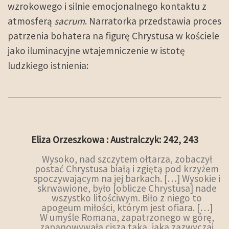
wzrokowego i silnie emocjonalnego kontaktu z
atmosferą
sacrum
. Narratorka przedstawia proces
patrzenia bohatera na figurę Chrystusa w kościele
jako iluminacyjne wtajemniczenie w istotę
ludzkiego istnienia:
Eliza Orzeszkowa : Australczyk: 242, 243
Wysoko, nad szczytem ołtarza, zobaczył
postać Chrystusa białą i zgiętą pod krzyżem
spoczywającym na jej barkach. […] Wysokie i
skrwawione, było [oblicze Chrystusa] nade
wszystko litościwym. Biło z niego to
apogeum miłości, którym jest ofiara. […]
W umyśle Romana, zapatrzonego w górę,
zapanowywała cisza taka, jaka zazwyczaj