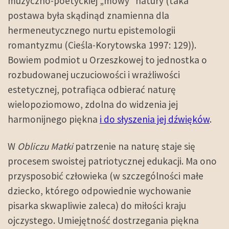
muzyczno-poetyckiej „mowy” natury (taka
postawa była skądinąd znamienna dla
hermeneutycznego nurtu epistemologii
romantyzmu (Cieśla-Korytowska 1997: 129)).
Bowiem podmiot u Orzeszkowej to jednostka o
rozbudowanej uczuciowości i wrażliwości
estetycznej, potrafiąca odbierać naturę
wielopoziomowo, zdolna do widzenia jej
harmonijnego piękna
i do słyszenia jej dźwięków
.
W
Obliczu Matki
patrzenie na naturę staje się
procesem swoistej patriotycznej edukacji. Ma ono
przysposobić człowieka (w szczególności małe
dziecko, którego odpowiednie wychowanie
pisarka skwapliwie zaleca) do miłości kraju
ojczystego. Umiejętność dostrzegania piękna