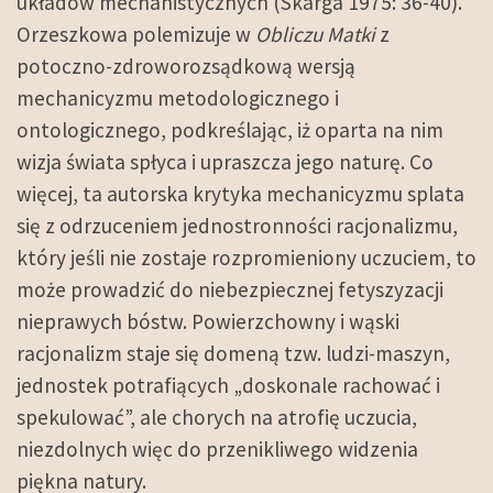
układów mechanistycznych (Skarga 1975: 36-40).
Orzeszkowa polemizuje w
Obliczu Matki
z
potoczno-zdroworozsądkową wersją
mechanicyzmu metodologicznego i
ontologicznego, podkreślając, iż oparta na nim
wizja świata spłyca i upraszcza jego naturę. Co
więcej, ta autorska krytyka mechanicyzmu splata
się z odrzuceniem jednostronności racjonalizmu,
który jeśli nie zostaje rozpromieniony uczuciem, to
może prowadzić do niebezpiecznej fetyszyzacji
nieprawych bóstw. Powierzchowny i wąski
racjonalizm staje się domeną tzw. ludzi-maszyn,
jednostek potrafiących „doskonale rachować i
spekulować”, ale chorych na atrofię uczucia,
niezdolnych więc do przenikliwego widzenia
piękna natury.