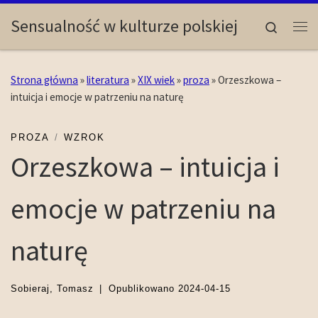
Skip to content
Sensualność w kulturze polskiej
Search
Me
Strona główna
»
literatura
»
XIX wiek
»
proza
»
Orzeszkowa –
intuicja i emocje w patrzeniu na naturę
PROZA
WZROK
Orzeszkowa – intuicja i
emocje w patrzeniu na
naturę
Sobieraj, Tomasz
|
Opublikowano
2024-04-15