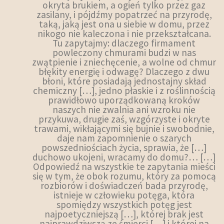
okryta brukiem, a ogień tylko przez gaz
zasilany, i pójdźmy popatrzeć na przyrodę,
taką, jaką jest ona u siebie w domu, przez
nikogo nie kaleczona i nie przekształcana.
Tu zapytajmy: dlaczego firmament
powleczony chmurami budzi w nas
zwątpienie i zniechęcenie, a wolne od chmur
błękity energię i odwagę? Dlaczego z dwu
błoni, które posiadają jednostajny skład
chemiczny […], jedno płaskie i z roślinnością
prawidłowo uporządkowaną kroków
naszych nie zwalnia ani wzroku nie
przykuwa, drugie zaś, wzgórzyste i okryte
trawami, wikłającymi się bujnie i swobodnie,
daje nam zapomnienie o szarych
powszedniościach życia, sprawia, że […]
duchowo ukojeni, wracamy do domu?… […]
Odpowiedź na wszystkie te zapytania mieści
się w tym, że obok rozumu, który za pomocą
rozbiorów i doświadczeń bada przyrodę,
istnieje w człowieku potęga, która
spomiędzy wszystkich potęg jest
najpoetyczniejszą […], której brak jest
najprawdziwszą ze śmierci […] i której na