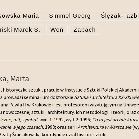
sowska Maria
Simmel Georg
Ślęzak-Tazb
ński Marek S.
Woń
Zapach
ka, Marta
., historyczka sztuki, pracuje w Instytucie Sztuki Polskiej Akademi
z prowadzi seminarium doktorskie
Sztuka i architektura XX-XXI wie
Jana Pawla II w Krakowie i jest profesorem wizytującym na Uniwe
 nowoczesnej sztuki i architektury, ich metodologii i teorii, oraz dz
iczne, mit, symbol
, wyd. 1: 1992, wyd. 2: 1996;
Co to jest architektura
wanie w jego czasach
, 1998; oraz serii
Architektura w Warszawie
(wy
eatą Śniecikowską koordynuje dział historii sztuki.