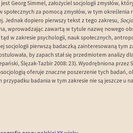
jest Georg Simmel, założyciel socjologii zmysłów, któr
w społecznych za pomocą zmysłów, w tym określenia 
j. Jednak dopiero pierwszy tekst z tego zakresu,
Socj
ona, wprowadzając zawartą w tytule nazwę nowego ob
 w zakresie psychologii, nauk społecznych, antropolo
skiej socjologii pierwszą badaczką zainteresowaną tym
stulowała, by zapach stał się przedmiotem analizy dla
zepański, Ślęzak-Tazbir 2008: 23). Wyodrębniona przez 
ocjologią oferuje znaczne poszerzenie tych badań, o
m przypadku badania w tym zakresie nie są jeszcze u 
eografia prozy polskiej XX wieku