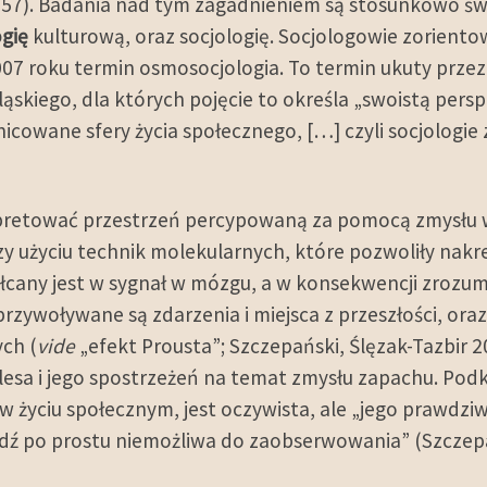
6: 157). Badania nad tym zagadnieniem są stosunkowo 
gię
kulturową, oraz socjologię. Socjologowie zoriento
07 roku termin osmosocjologia. To termin ukuty przez
Śląskiego, dla których pojęcie to określa „swoistą pe
cowane sfery życia społecznego, […] czyli socjologi
erpretować przestrzeń percypowaną za pomocą zmysł
użyciu technik molekularnych, które pozwoliły nakre
tałcany jest w sygnał w mózgu, a w konsekwencji zroz
przywoływane są zdarzenia i miejsca z przeszłości, o
ch (
vide
„efekt Prousta”; Szczepański, Ślęzak-Tazbir 
sa i jego spostrzeżeń na temat zmysłu zapachu. Podkre
 życiu społecznym, jest oczywista, ale „jego prawdziwa
dź po prostu niemożliwa do zaobserwowania” (Szczepań