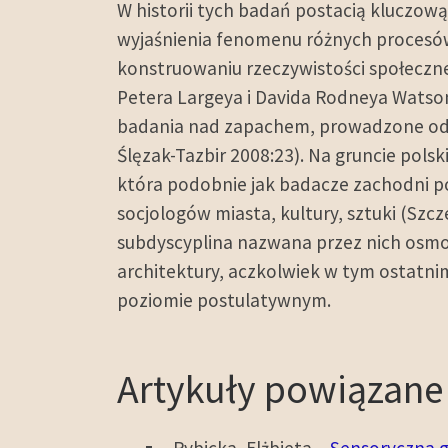
W historii tych badań postacią kluczową 
wyjaśnienia fenomenu różnych procesó
konstruowaniu rzeczywistości społeczne
Petera Largeya i Davida Rodneya Wats
badania nad zapachem, prowadzone odtąd
Ślęzak-Tazbir 2008:23). Na gruncie pol
która podobnie jak badacze zachodni po
socjologów miasta, kultury, sztuki (Szc
subdyscyplina nazwana przez nich osmos
architektury, aczkolwiek w tym ostatni
poziomie postulatywnym.
Artykuły powiązane
Rybicka, Elżbieta –
Sensoryczna g