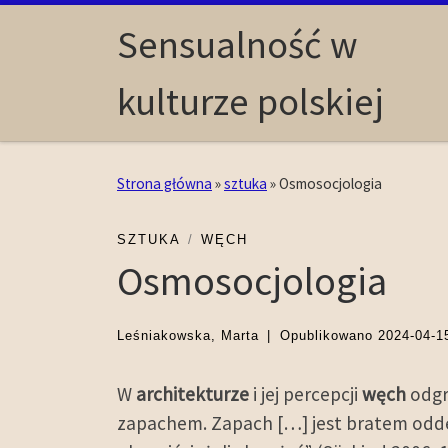
Skip to content
Sensualność w
kulturze polskiej
Strona główna
»
sztuka
»
Osmosocjologia
SZTUKA
WĘCH
Osmosocjologia
Leśniakowska, Marta
|
Opublikowano
2024-04-1
W
architekturze
i jej percepcji
węch
odgr
zapachem. Zapach […] jest bratem odde