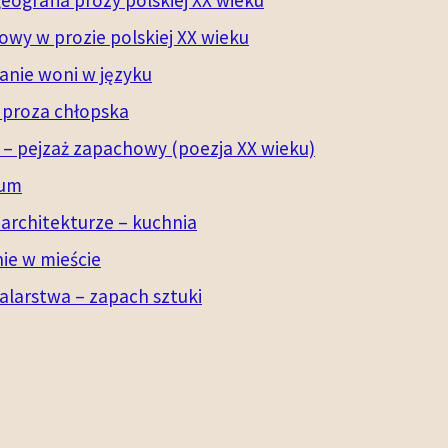
owy w prozie polskiej XX wieku
anie woni w języku
 proza chłopska
 – pejzaż zapachowy (poezja XX wieku)
eum
architekturze – kuchnia
ie w mieście
larstwa – zapach sztuki