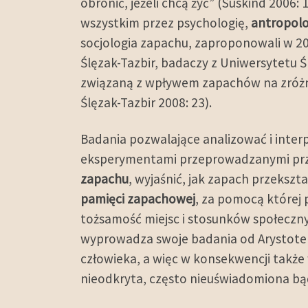
obronić, jeżeli chcą żyć” (Süskind 200
wszystkim przez psychologię,
antropolo
socjologia zapachu, zaproponowali w 20
Ślęzak-Tazbir, badaczy z Uniwersytetu 
związaną z wpływem zapachów na zróżni
Ślęzak-Tazbir 2008: 23).
Badania pozwalające analizować i int
eksperymentami przeprowadzanymi przy 
zapachu
, wyjaśnić, jak zapach przeksz
pamięci zapachowej
, za pomocą której 
tożsamość miejsc i stosunków społeczny
wyprowadza swoje badania od Arystotele
człowieka, a więc w konsekwencji także w
nieodkryta, często nieuświadomiona bą