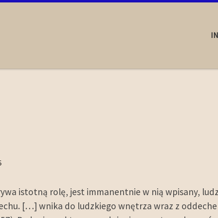
I
5
ywa istotną rolę, jest immanentnie w nią wpisany, lud
chu. […] wnika do ludzkiego wnętrza wraz z oddechem 