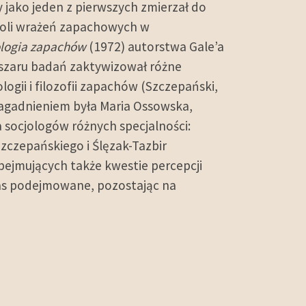
y jako jeden z pierwszych zmierzał do
roli wrażeń zapachowych w
ologia zapachów
(1972) autorstwa Gale’a
szaru badań zaktywizował różne
gii i filozofii zapachów (Szczepański,
 zagadnieniem była Maria Ossowska,
 socjologów różnych specjalności:
Szczepańskiego i Ślęzak-Tazbir
bejmujących także kwestie percepcji
nas podejmowane, pozostając na