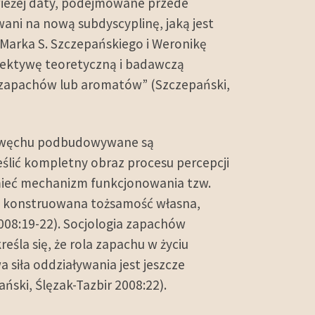
świeżej daty, podejmowane przede
wani na nową subdyscyplinę, jaką jest
Marka S. Szczepańskiego i Weronikę
rspektywę teoretyczną i badawczą
e zapachów lub aromatów” (Szczepański,
u węchu podbudowywane są
ślić kompletny obraz procesu percepcji
umieć mechanizm funkcjonowania tzw.
raz konstruowana tożsamość własna,
2008:19-22). Socjologia zapachów
śla się, że rola zapachu w życiu
 siła oddziaływania jest jeszcze
ski, Ślęzak-Tazbir 2008:22).