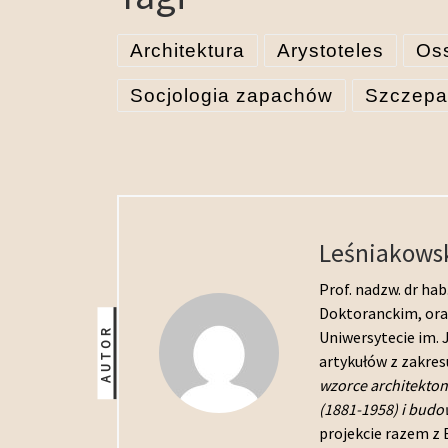
Architektura
Arystoteles
Os
Socjologia zapachów
Szczepa
Leśniakows
Prof. nadzw. dr hab
Doktoranckim, ora
AUTOR
Uniwersytecie im. 
artykułów z zakresu
wzorce architekton
(1881-1958) i budo
projekcie razem z B