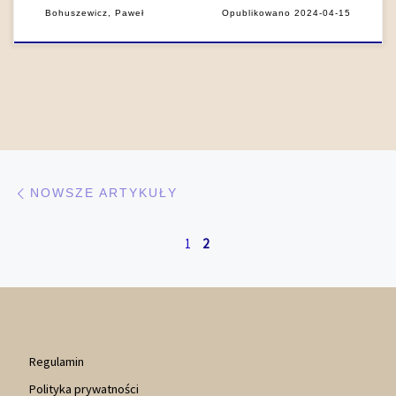
Bohuszewicz, Paweł
Opublikowano
2024-04-15
Nawigacja po artykułach
Nowsze artykuły
NOWSZE ARTYKUŁY
1
2
Regulamin
Polityka prywatności