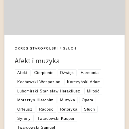
miał naturę podwójną: psychiczną oraz fizjologiczną,
sensualną. Stąd też muzyka, pojmowana zarówno jako
aktywność intelektualna jak i sztuka pobudzająca zmysł […]
OKRES STAROPOLSKI
SŁUCH
Afekt i muzyka
Afekt
Cierpienie
Dźwięk
Harmonia
Kochowski Wespazjan
Korczyński Adam
Lubomirski Stanisław Herakliusz
Miłość
Morsztyn Hieronim
Muzyka
Opera
Orfeusz
Radość
Retoryka
Słuch
Syreny
Twardowski Kasper
Twardowski Samuel