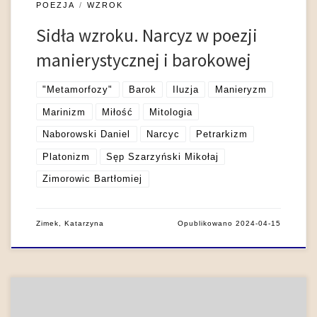
POEZJA
WZROK
Sidła wzroku. Narcyz w poezji
manierystycznej i barokowej
"Metamorfozy"
Barok
Iluzja
Manieryzm
Marinizm
Miłość
Mitologia
Naborowski Daniel
Narcyc
Petrarkizm
Platonizm
Sęp Szarzyński Mikołaj
Zimorowic Bartłomiej
Zimek, Katarzyna
Opublikowano
2024-04-15
Barokowy romans miłosno-przygodowy potwierdza