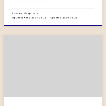
Lisecka, Małgorzata
Opublikowano
2024-04-15
Updated
2025-08-25
„Ginie przez własne oczy” (Metamorphoses III 440) – pisze
Owidiusz o Narcyzie, opowiadając jego dzieje w trzeciej
księdze Metamorfoz (I w. n.e.), obok historii innych postaci,
których cierpienie wiąże się ze zmysłem wzroku (Akteona,
Semele, Tejrezjasza, Penteusza). Urodziwy młodzieniec
ukarany za nieczułość zakochuje się we własnym odbiciu, w
którym nie […]