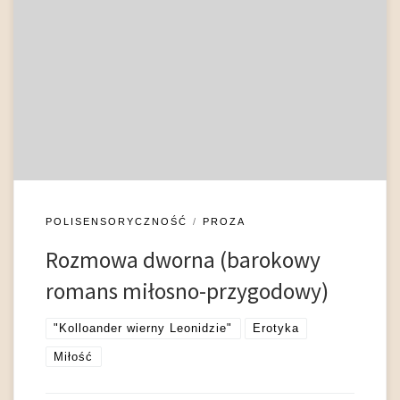
panowanie „wzrokocentryzmu” w kulturze europejskiej.
Powiela bowiem podzielane przez starożytnych myślicieli (w
tym Arystotelesa, Platona, Plutarcha, Lukrecjusza) a za nimi
wielkich medyków (Galena, Hipokratesa i jego uczniów)
przekonanie, że miłość to choroba somatyczna, której
„początkiem jest przyjemność zrodzona z widzenia pięknej
formy znajdującej się poza kontemplującym […]
POLISENSORYCZNOŚĆ
PROZA
Rozmowa dworna (barokowy
romans miłosno-przygodowy)
"Kolloander wierny Leonidzie"
Erotyka
Miłość