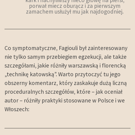
kark i nachyliwszy nieco głowę na piersi,
porwał miecz oburącz i za pierwszym
zamachem usłużył mu jak najdogodniej.
Co symptomatyczne, Fagiouli był zainteresowany
nie tylko samym przebiegiem egzekucji, ale także
szczegółami, jakie różniły warszawską i florencką
„technikę katowską”. Warto przytoczyć tu jego
obszerny komentarz, który zaskakuje dużą liczną
proceduralnych szczegółów, które – jak oceniał
autor – różniły praktyki stosowane w Polsce i we
Włoszech: