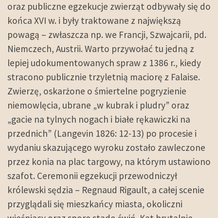
oraz publiczne egzekucje zwierząt odbywały się do
końca XVI w. i były traktowane z największą
powagą – zwłaszcza np. we Francji, Szwajcarii, pd.
Niemczech, Austrii. Warto przywołać tu jedną z
lepiej udokumentowanych spraw z 1386 r., kiedy
stracono publicznie trzyletnią maciorę z Falaise.
Zwierzę, oskarżone o śmiertelne pogryzienie
niemowlęcia, ubrane „w kubrak i pludry” oraz
„gacie na tylnych nogach i białe rękawiczki na
przednich” (Langevin 1826: 12-13) po procesie i
wydaniu skazującego wyroku zostało zawleczone
przez konia na plac targowy, na którym ustawiono
szafot. Ceremonii egzekucji przewodniczył
królewski sędzia – Regnaud Rigault, a całej scenie
przyglądali się mieszkańcy miasta, okoliczni