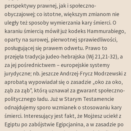
perspektywy prawnej, jak i społeczno-
obyczajowej; co istotne, większym zmianom nie
uległy też sposoby wymierzania kary śmierci. O
karaniu śmiercią mówił już kodeks Hammurabiego,
oparty na surowej, pierwotnej sprawiedliwości,
posługującej się prawem odwetu. Prawo to
przejęła tradycja judeo-hebrajska (Wj 21,21-32), a
za jej pośrednictwem – europejskie systemy
jurydyczne; nb. jeszcze Andrzej-Frycz Modrzewski z
aprobatą wypowiadał się o zasadzie „oko za oko,
ząb za ząb”, którą uznawał za gwarant społeczno-
politycznego ładu. Już w Starym Testamencie
odnajdujemy sporo wzmianek o stosowaniu kary
śmierci. Interesujący jest fakt, że Mojżesz uciekł z
Egiptu po zabójstwie Egipcjanina, a w zasadzie po