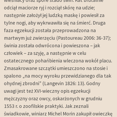
wieśniacy oraz spore stado świń. Kat brutalnie
odciął maciorze ryj i rozciął skórę na udzie;
następnie założył jej ludzką maskę i powiesił za
tylne nogi, aby wykrwawiła się na śmierć. Druga
faza egzekucji została przeprowadzona na
martwym już zwierzęciu (Pastoureau 2006: 36-37);
świnia została odwrócona i powieszona – jak
człowiek – za szyję, a następnie w celu
ostatecznego pohańbienia wleczona wokół placu.
Zmasakrowane szczątki umieszczono na stosie i
spalono „na mocy wyroku przewidzianego dla tak
ohydnej zbrodni” (Langevin 1826: 13). Godny
uwagi jest też XVI-wieczny opis egzekucji
mężczyzny oraz owcy, oskarżonych w grudniu
1553 r. o zoofilskie praktyki. Jak zeznali
świadkowie, winiarz Michel Morin zakupił owieczkę