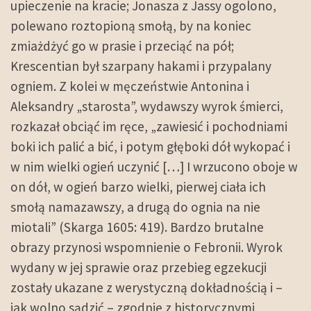
upieczenie na kracie; Jonasza z Jassy ogolono,
polewano roztopioną smołą, by na koniec
zmiażdżyć go w prasie i przeciąć na pół;
Krescentian był szarpany hakami i przypalany
ogniem. Z kolei w męczeństwie Antonina i
Aleksandry „starosta”, wydawszy wyrok śmierci,
rozkazał obciąć im ręce, „zawiesić i pochodniami
boki ich palić a bić, i potym głęboki dół wykopać i
w nim wielki ogień uczynić […] I wrzucono oboje w
on dół, w ogień barzo wielki, pierwej ciała ich
smołą namazawszy, a drugą do ognia na nie
miotali” (Skarga 1605: 419). Bardzo brutalne
obrazy przynosi wspomnienie o Febronii. Wyrok
wydany w jej sprawie oraz przebieg egzekucji
zostały ukazane z werystyczną dokładnością i –
jak wolno sądzić – zgodnie z historycznymi