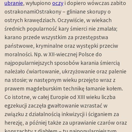
ubranie
, wyłupiono
oczy
i dopiero wówczas zabito
ostrakonamiOstrakony – gliniane skorupy o
ostrych krawędziach. Oczywiście, w wiekach
średnich popularność kary śmierci nie zmalała;
karano przede wszystkim za przestępstwa
państwowe, kryminalne oraz występki przeciw
moralności. Np. w XII-wiecznej Polsce do
najpopularniejszych sposobów karania śmiercią
należało ćwiartowanie, ukrzyżowanie oraz palenie
na stosie; w następnym wieku przejęto wraz z
prawem magdeburskim technikę łamanie kołem.
Co istotne, w całej Europie od XIII wieku liczba
egzekucji zaczęła gwałtowanie wzrastać w
związku z działalnością inkwizycji i ściganiem za
herezję, a później także za uprawianie czarów oraz
konszachty z diabłem – tu najpopularniejszym