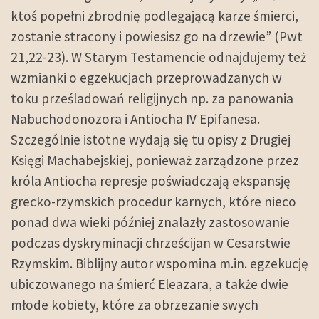
ktoś popełni zbrodnię podlegającą karze śmierci,
zostanie stracony i powiesisz go na drzewie” (Pwt
21,22-23). W Starym Testamencie odnajdujemy też
wzmianki o egzekucjach przeprowadzanych w
toku prześladowań religijnych np. za panowania
Nabuchodonozora i Antiocha IV Epifanesa.
Szczególnie istotne wydają się tu opisy z Drugiej
Księgi Machabejskiej, ponieważ zarządzone przez
króla Antiocha represje poświadczają ekspansję
grecko-rzymskich procedur karnych, które nieco
ponad dwa wieki później znalazły zastosowanie
podczas dyskryminacji chrześcijan w Cesarstwie
Rzymskim. Biblijny autor wspomina m.in. egzekucję
ubiczowanego na śmierć Eleazara, a także dwie
młode kobiety, które za obrzezanie swych