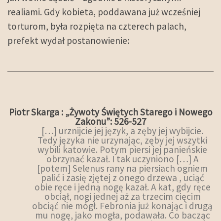
realiami. Gdy kobieta, poddawana już wcześniej
torturom, była rozpięta na czterech palach,
prefekt wydał postanowienie:
Piotr Skarga : „Żywoty Świętych Starego i Nowego
Zakonu”: 526-527
[…] urznijcie jej język, a zęby jej wybijcie.
Tedy języka nie urzynając, zęby jej wszytki
wybili katowie. Potym piersi jej panieńskie
obrzynać kazał. I tak uczyniono […] A
[potem] Selenus rany na piersiach ogniem
palić i zasię zjętej z onego drzewa , uciąć
obie ręce i jedną nogę kazał. A kat, gdy ręce
obciął, nogi jednej aż za trzecim cięcim
obciąć nie mógł. Febronia już konając i drugą
mu nogę, jako mogła, podawała. Co bacząc