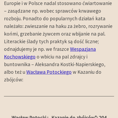
Europie i w Polsce nadal stosowano ćwiartowanie
– zasądzane np. wobec sprawców krwawego
rozboju. Ponadto do popularnych działań kata
należało: zwieszanie na haku za żebro, rozrywanie
końmi, grzebanie żywcem oraz wbijanie na pal.
Literackie ślady tych praktyk są dość liczne;
odnajdujemy je np. we fraszce
Wespazjana
Kochowskiego
o wbiciu na pal zdrajcy i
buntownika – Aleksandra Kostki-Napierskiego,
albo też u
Wacława Potockiego
w Kazaniu do
zbójców:
Wacław Potocki : „Kazanie do zbójców”: 204