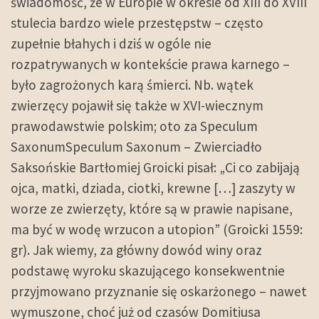
świadomość, że w Europie w okresie od XIII do XVIII
stulecia bardzo wiele przestępstw – często
zupełnie błahych i dziś w ogóle nie
rozpatrywanych w kontekście prawa karnego –
było zagrożonych karą śmierci. Nb. wątek
zwierzęcy pojawił się także w XVI-wiecznym
prawodawstwie polskim; oto za Speculum
SaxonumSpeculum Saxonum – Zwierciadło
Saksońskie Bartłomiej Groicki pisał: „Ci co zabijają
ojca, matki, dziada, ciotki, krewne […] zaszyty w
worze ze zwierzęty, które są w prawie napisane,
ma być w wodę wrzucon a utopion” (Groicki 1559:
gr). Jak wiemy, za główny dowód winy oraz
podstawę wyroku skazującego konsekwentnie
przyjmowano przyznanie się oskarżonego – nawet
wymuszone, choć już od czasów Domitiusa