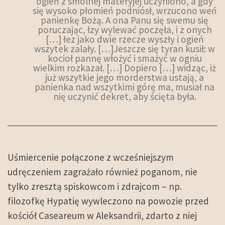
ogień z smolnej materyjej uczyniono, a gdy
się wysoko płomień podniósł, wrzucono weń
panienkę Bożą. A ona Panu się swemu się
poruczając, łzy wylewać poczęła, i z onych
[…] łez jako dwie rzecze wyszły i ogień
wszytek zalały. […]Jeszcze się tyran kusił: w
kocioł pannę włożyć i smażyć w ogniu
wielkim rozkazał. […] Dopiero […] widząc, iż
już wszytkie jego morderstwa ustają, a
panienka nad wszytkimi górę ma, musiał na
nię uczynić dekret, aby ścięta była.
Uśmiercenie połączone z wcześniejszym
udręczeniem zagrażało również poganom, nie
tylko zresztą spiskowcom i zdrajcom – np.
filozofkę Hypatię wywleczono na powozie przed
kościół Caseareum w Aleksandrii, zdarto z niej