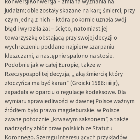
konwersjiKonwersja – zmiana wyznania na
judaizm; obie zostały skazane na karę śmierci, przy
czym jedną z nich – która pokornie uznała swój
błąd i wyraziła żal – ścięto, natomiast jej
towarzyszkę obstającą przy swojej decyzji o
wychrzczeniu poddano najpierw szarpaniu
kleszczami, a następnie spalono na stosie.
Podobnie jak w całej Europie, także w
Rzeczypospolitej decyzja, „jaką śmiercią który
złoczyńca ma być karan” (Groicki 1586: iiiiijr),
zapadała w oparciu o regulacje kodeksowe. Dla
wymiaru sprawiedliwości w dawnej Polsce ważnym
źródłem było prawo magdeburskie, w Polsce
zwane potocznie „krwawym saksonem”, a także
nadrzędny zbiór praw polskich ze Statutu
Koronnego. Szeregu interesujących przykładów