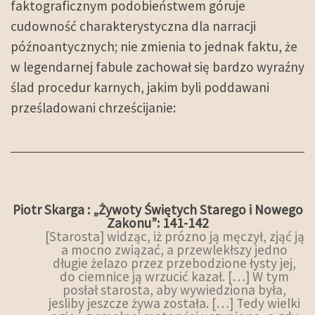
faktograficznym podobieństwem góruje
cudowność charakterystyczna dla narracji
późnoantycznych; nie zmienia to jednak faktu, że
w legendarnej fabule zachował się bardzo wyraźny
ślad procedur karnych, jakim byli poddawani
prześladowani chrześcijanie:
Piotr Skarga : „Żywoty Świętych Starego i Nowego
Zakonu”: 141-142
[Starosta] widząc, iż prózno ją męczył, zjąć ją
a mocno związać, a przewlekłszy jedno
długie żelazo przez przebodzione łysty jej,
do ciemnice ją wrzucić kazał. […] W tym
posłał starosta, aby wywiedziona była,
jesliby jeszcze żywa została. […] Tedy wielki