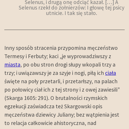
Selenus, i drugą onę odciąć kazał. […] A
Selenus rzekł do żołnierzów: I głowę tej psicy
utnicie. I tak się stało.
Inny sposób stracenia przypomina męczeństwo
Termesy i Ferbuty; kaci „je wyprowadziwszy z
miasta
, po obu stron drogi słupy wkopali trzy a
trzy; i uwiązawszy je za szyje i nogi, piłą ich
ciała
święte na poły przetarli, i przetarłszy, na palach
po połowicy ciał ich z tej strony i z owej zawiesili”
(Skarga 1605: 291). O brutalności rzymskich
egzekucji zaświadcza też Skargowski opis
męczeństwa dziewicy Juliany; bez wątpienia jest
to relacja całkowicie ahistoryczna, nad