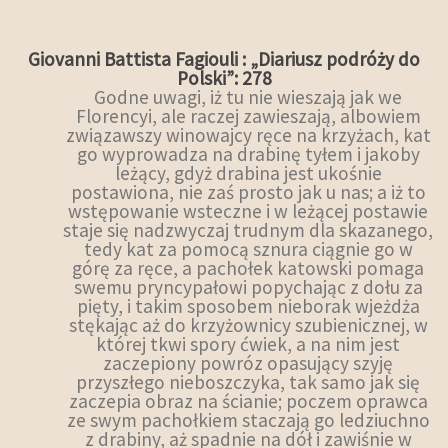
Giovanni Battista Fagiouli : „Diariusz podróży do
Polski”: 278
Godne uwagi, iż tu nie wieszają jak we
Florencyi, ale raczej zawieszają, albowiem
związawszy winowajcy ręce na krzyżach, kat
go wyprowadza na drabinę tyłem i jakoby
leżący, gdyż drabina jest ukośnie
postawiona, nie zaś prosto jak u nas; a iż to
wstępowanie wsteczne i w leżącej postawie
staje się nadzwyczaj trudnym dla skazanego,
tedy kat za pomocą sznura ciągnie go w
górę za ręce, a pachołek katowski pomaga
swemu pryncypałowi popychając z dołu za
pięty, i takim sposobem nieborak wjeżdża
stękając aż do krzyżownicy szubienicznej, w
której tkwi spory ćwiek, a na nim jest
zaczepiony powróz opasujący szyję
przyszłego nieboszczyka, tak samo jak się
zaczepia obraz na ścianie; poczem oprawca
ze swym pachołkiem staczają go ledziuchno
z drabiny, aż spadnie na dół i zawiśnie w