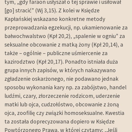
tym, „gdy faraon usłyszał o tej sprawie i usiłował
[go] stracić” (Wj 3,15). Z kolei w Księdze
Kapłańskiej wskazano konkretne metody
przeprowadzania egzekucji, np. ukamienowanie za
bałwochwalstwo (Kpł 20,2), „spalenie w ogniu” za
seksualne obcowanie z matką żony (Kpł 20,14), a
także – ogólnie – publiczne uśmiercenie za
kazirodztwo (Kpł 20,17). Ponadto istniała duża
grupa innych zapisów, w których nakazywano
zgładzenie oskarżonego, nie podawano jednak
sposobu wykonania kary np. za zabójstwo, handel
ludźmi, czary, złorzeczenie rodzicom, uderzenie
matki lub ojca, cudzołóstwo, obcowanie z żoną
ojca, zoofilię czy związki homoseksualne. Kwestia
ta została doprecyzowana dopiero w Księdze
Powtórzonego Prawa, w której czytamy: „Jeśli