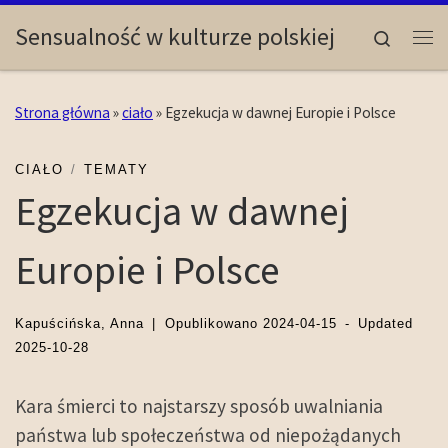
Skip to content
Sensualność w kulturze polskiej
Search
Me
Strona główna
»
ciało
»
Egzekucja w dawnej Europie i Polsce
CIAŁO
TEMATY
Egzekucja w dawnej
Europie i Polsce
Kapuścińska, Anna
|
Opublikowano
2024-04-15
-
Updated
2025-10-28
Kara śmierci to najstarszy sposób uwalniania
państwa lub społeczeństwa od niepożądanych