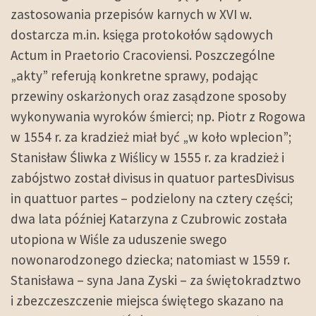
zastosowania przepisów karnych w XVI w.
dostarcza m.in. księga protokołów sądowych
Actum in Praetorio Cracoviensi. Poszczególne
„akty” referują konkretne sprawy, podając
przewiny oskarżonych oraz zasądzone sposoby
wykonywania wyroków śmierci; np. Piotr z Rogowa
w 1554 r. za kradzież miał być „w koło wplecion”;
Stanisław Śliwka z Wiślicy w 1555 r. za kradzież i
zabójstwo został divisus in quatuor partesDivisus
in quattuor partes – podzielony na cztery części;
dwa lata później Katarzyna z Czubrowic została
utopiona w Wiśle za uduszenie swego
nowonarodzonego dziecka; natomiast w 1559 r.
Stanisława – syna Jana Zyski – za świętokradztwo
i zbezczeszczenie miejsca świętego skazano na