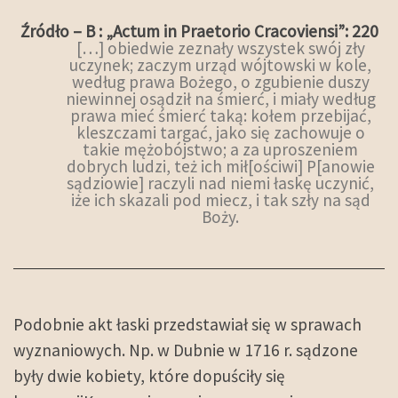
Źródło – B : „Actum in Praetorio Cracoviensi”: 220
[…] obiedwie zeznały wszystek swój zły
uczynek; zaczym urząd wójtowski w kole,
według prawa Bożego, o zgubienie duszy
niewinnej osądził na śmierć, i miały według
prawa mieć śmierć taką: kołem przebijać,
kleszczami targać, jako się zachowuje o
takie mężobójstwo; a za uproszeniem
dobrych ludzi, też ich mił[ościwi] P[anowie
sądziowie] raczyli nad niemi łaskę uczynić,
iże ich skazali pod miecz, i tak szły na sąd
Boży.
Podobnie akt łaski przedstawiał się w sprawach
wyznaniowych. Np. w Dubnie w 1716 r. sądzone
były dwie kobiety, które dopuściły się