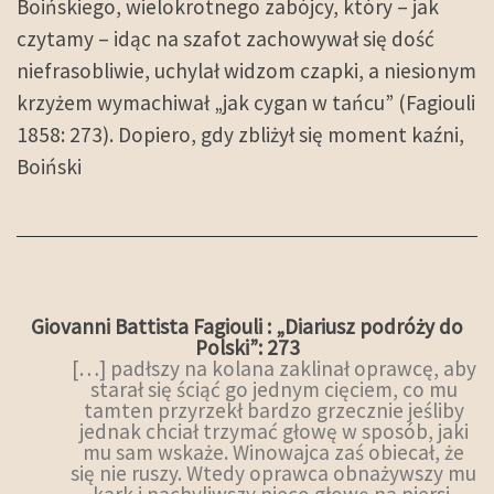
Boińskiego, wielokrotnego zabójcy, który – jak
czytamy – idąc na szafot zachowywał się dość
niefrasobliwie, uchylał widzom czapki, a niesionym
krzyżem wymachiwał „jak cygan w tańcu” (Fagiouli
1858: 273). Dopiero, gdy zbliżył się moment kaźni,
Boiński
Giovanni Battista Fagiouli : „Diariusz podróży do
Polski”: 273
[…] padłszy na kolana zaklinał oprawcę, aby
starał się ściąć go jednym cięciem, co mu
tamten przyrzekł bardzo grzecznie jeśliby
jednak chciał trzymać głowę w sposób, jaki
mu sam wskaże. Winowajca zaś obiecał, że
się nie ruszy. Wtedy oprawca obnażywszy mu