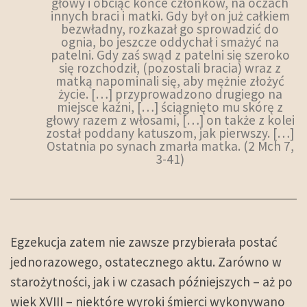
głowy i obciąć końce członków, na oczach
innych braci i matki. Gdy był on już całkiem
bezwładny, rozkazał go sprowadzić do
ognia, bo jeszcze oddychał i smażyć na
patelni. Gdy zaś swąd z patelni się szeroko
się rozchodził, (pozostali bracia) wraz z
matką napominali się, aby mężnie złożyć
życie. […] przyprowadzono drugiego na
miejsce kaźni, […] ściągnięto mu skórę z
głowy razem z włosami, […] on także z kolei
został poddany katuszom, jak pierwszy. […]
Ostatnia po synach zmarła matka. (2 Mch 7,
3-41)
Egzekucja zatem nie zawsze przybierała postać
jednorazowego, ostatecznego aktu. Zarówno w
starożytności, jak i w czasach późniejszych – aż po
wiek XVIII – niektóre wyroki śmierci wykonywano