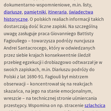
dokumentarno-wspomnieniowe, m.in. listy,
diariusze
,
pamiętniki
,
itineraria
,
świadectwa
historyczne
. O polskich realiach informacji takich
dostarczają dość liczne zapiski. Na szczególną
uwagę zasługuje praca Giovanniego Battisty
Fagiouliego – towarzysza podróży nuncjusza
Andrei Santacrocego, który w odwiedzanych
przez siebie krajach konsekwentnie śledził
przebieg egzekucji i drobiazgowo odtwarzał je w
swoich zapiskach, m.in. Diariuszu podróży do
Polski z lat 1690-91. Fagiouli był mistrzem
obserwacji – koncentrował się na reakcjach
skazańca, na jego na stanie emocjonalnym,
wreszcie – na technicznej stronie uśmiercania
przestępcy. Wspomina on np. stracenie
szlachcica