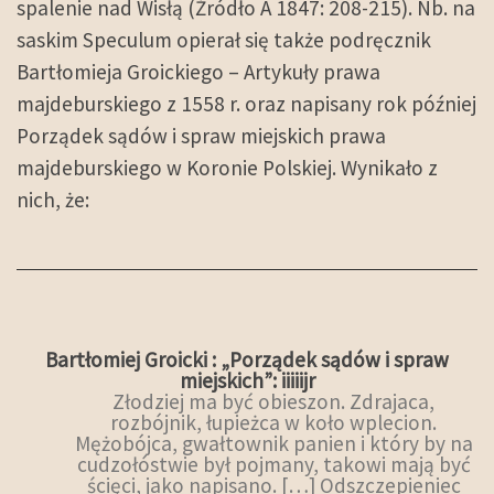
spalenie nad Wisłą (Źródło A 1847: 208-215). Nb. na
saskim Speculum opierał się także podręcznik
Bartłomieja Groickiego – Artykuły prawa
majdeburskiego z 1558 r. oraz napisany rok później
Porządek sądów i spraw miejskich prawa
majdeburskiego w Koronie Polskiej. Wynikało z
nich, że:
Bartłomiej Groicki : „Porządek sądów i spraw
miejskich”: iiiiijr
Złodziej ma być obieszon. Zdrajaca,
rozbójnik, łupieżca w koło wplecion.
Mężobójca, gwałtownik panien i który by na
cudzołóstwie był pojmany, takowi mają być
ścięci, jako napisano. […] Odszczepieniec